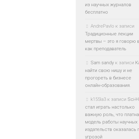
из научных журналов
бесплатно
AndrePavlo
к записи
Традиционные лекции
мертвы – это я говорю 
как преподаватель
Sam sandy
к записи
К
найти свою нишу и не
прогореть в бизнесе
онлайн-образования.
k155la3
к записи
Sci-
стал играть настолько
важную роль, что платн
модель работы научных
издательств оказалась 
угрозой