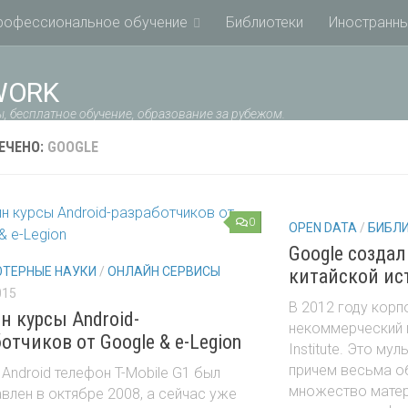
рофессиональное обучение
Библиотеки
Иностранны
WORK
, бесплатное обучение, образование за рубежом.
ЕЧЕНО:
GOOGLE
0
OPEN DATA
/
БИБЛ
Google созда
ТЕРНЫЕ НАУКИ
/
ОНЛАЙН СЕРВИСЫ
китайской ис
015
В 2012 году корп
н курсы Android-
некоммерческий п
отчиков от Google & e-Legion
Institute. Это му
причем весьма о
Android телефон T-Mobile G1 был
множество матер
влен в октябре 2008, а сейчас уже