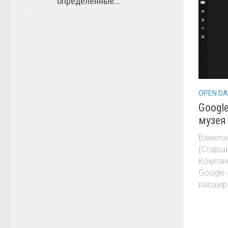
определённые...
OPEN D
Google
музея 
Вавилон
(Старши
Компан
Google 
расшире