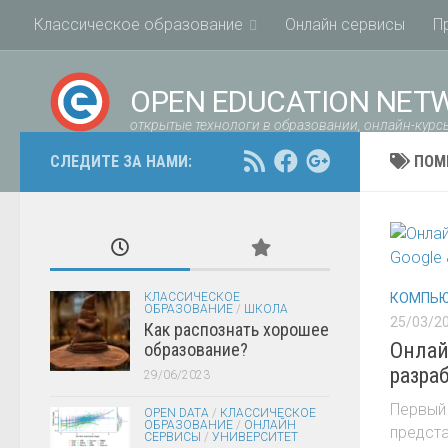
Классическое образование
Онлайн сервисы
П
OPEN EDUCATION NET
открытые технологи в образовании, онлайн-курсы
СЛЕДИТЕ ЗА НАМИ:
ПОМ
КЛАССИЧЕСКОЕ
КОМПЬЮ
ОБРАЗОВАНИЕ
/
ШКОЛА
25/03/2
Как распознать хорошее
Онлай
образование?
разраб
29/06/2023
Первый 
OPEN DATA
/
КЛАССИЧЕСКОЕ
ОБРАЗОВАНИЕ
/
ОНЛАЙН
предста
СЕРВИСЫ
/
УНИВЕРСИТЕТ