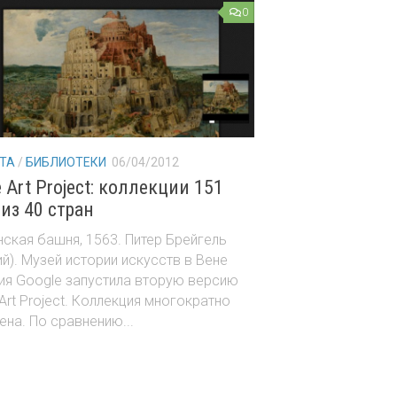
0
ATA
/
БИБЛИОТЕКИ
06/04/2012
 Art Project: коллекции 151
из 40 стран
ская башня, 1563. Питер Брейгель
й). Музей истории искусств в Вене
ия Google запустила вторую версию
Art Project. Коллекция многократно
на. По сравнению...