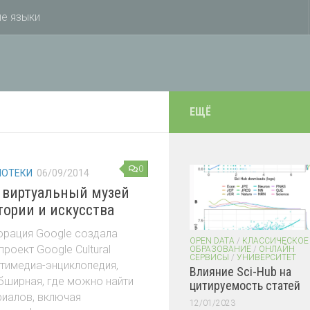
е языки
ЕЩЁ
0
ИОТЕКИ
06/09/2014
л виртуальный музей
тории и искусства
орация Google создала
OPEN DATA
/
КЛАССИЧЕСКОЕ
роект Google Cultural
ОБРАЗОВАНИЕ
/
ОНЛАЙН
СЕРВИСЫ
/
УНИВЕРСИТЕТ
льтимедиа-энциклопедия,
Влияние Sci-Hub на
бширная, где можно найти
цитируемость статей
иалов, включая
12/01/2023