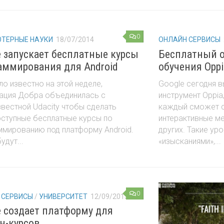
0
ТЕРНЫЕ НАУКИ
18/07/2014
ОНЛАЙН СЕРВИСЫ
e запускает бесплатные курсы
Бесплатный о
аммирования для Android
обучения Oppi
ло известно на этой неделе,
Google сегодня в
ация Добра объединилась с
инструмент Oppi
вестной Udacity чтобы сделать
каждый сможет 
ступные бесплатные курсы по
интерактивные ме
ммированию под платформу Android.
других. Такие ур
удут...
«изысканиями»,...
0
 СЕРВИСЫ
/
УНИВЕРСИТЕТ
12/09/2013
e создает платформу для
н-курсов