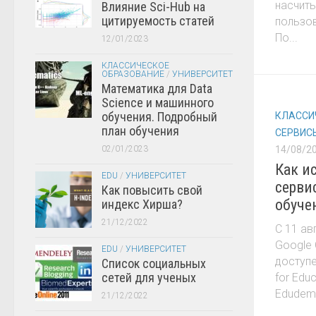
насчиты
Влияние Sci-Hub на
цитируемость статей
пользо
По...
12/01/2023
КЛАССИЧЕСКОЕ
ОБРАЗОВАНИЕ
/
УНИВЕРСИТЕТ
Математика для Data
Science и машинного
обучения. Подробный
КЛАССИ
план обучения
СЕРВИС
02/01/2023
14/08/2
Как и
EDU
/
УНИВЕРСИТЕТ
серви
Как повысить свой
обуче
индекс Хирша?
21/12/2022
С 11 ав
Google 
EDU
/
УНИВЕРСИТЕТ
доступе
Список социальных
сетей для ученых
for Edu
Edudemi
21/12/2022