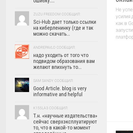
ошибку:...
Не успе
ZUZU FREEDOM СООБЩИЛ:
усилия 
Sci-Hub дает только ссылки
как в G
на киберленинку (где и так
запусти
можно скачать...
платфор
ANDREPAVLO СООБЩИЛ:
надо уходить от того что
подвидом образования вам
желают впихнуть то...
SAM SANDY СООБЩИЛ:
Good Article. blog is very
informative and helpful
K155LA3 СООБЩИЛ:
Т.н. «научные издательства»
сейчас сверхэксплуатируют
то, что в какой-то момент