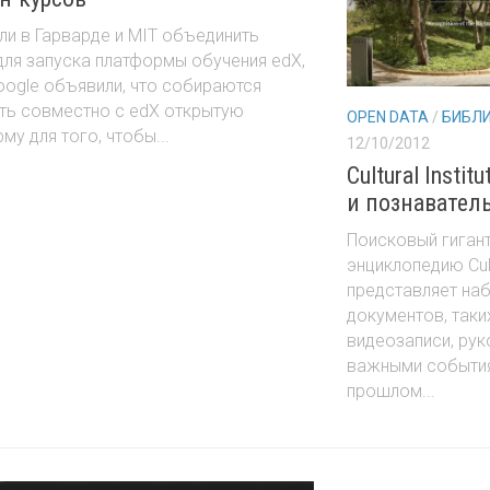
ли в Гарварде и MIT объединить
для запуска платформы обучения edX,
oogle объявили, что собираются
ть совместно с edX открытую
OPEN DATA
/
БИБЛ
му для того, чтобы...
12/10/2012
Cultural Inst
и познавател
Поисковый гигант
энциклопедию Cultu
представляет на
документов, таки
видеозаписи, рук
важными событи
прошлом...