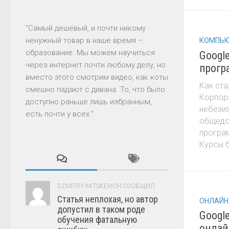
"Самый дешевый, и почти никому
ненужный товар в наше время –
КОМПЬЮ
образование. Мы можем научиться
Googl
через интернет почти любому делу, но
прогр
вместо этого смотрим видео, как коты
Как ста
смешно падают с дивана. То, что было
Корпор
доступно раньше лишь избранным,
небезиз
есть почти у всех."
общедо
програ
Курсы б
DZMITRY MITSKEVICH СООБЩИЛ:
Статья неплохая, но автор
ОНЛАЙН
допустил в таком роде
Googl
обучения фатальную
онлай