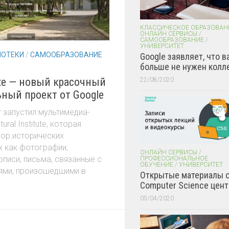
КЛАССИЧЕСКОЕ ОБРАЗОВАН
ОНЛАЙН СЕРВИСЫ
/
САМООБРАЗОВАНИЕ
/
УНИВЕРСИТЕТ
ИОТЕКИ
/
САМООБРАЗОВАНИЕ
Google заявляет, что в
больше не нужен колл
itute — новый красочный
22/08/2020
ьный проект от Google
 запустил мультимедиа-
ral Institute, которая
бор исторических
х как фотографии,
ОНЛАЙН СЕРВИСЫ
/
описи, письма, связанные с
ПРОФЕССИОНАЛЬНОЕ
ОБУЧЕНИЕ
/
УНИВЕРСИТЕТ
ями, произошедшими в
Открытые материалы 
Computer Science цент
05/04/2020