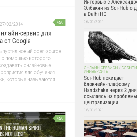
Интервью с Александр
Элбакян из Sci-Hub о 
в Delhi HC
26/02/2021
0
27/02/2014
нлайн-сервис для
a от Google
ыпустил новый open-source
a, с помощью которого
создавать онлайновые
ОНЛАЙН СЕРВИСЫ
/
СОБЫТИ
роприятия для обучения
УНИВЕРСИТЕТ
Sci-Hub покидает
оки, которые называются
блокчейн-плаформу
Handshake через 2 дня
ссылаясь на проблем
централизации
16/01/2021
0