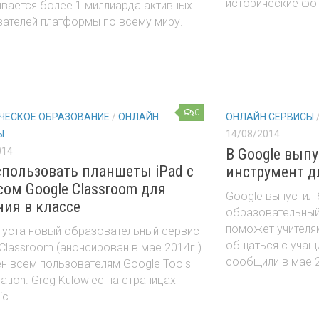
исторические фот
вается более 1 миллиарда активных
вателей платформы по всему миру.
0
ЧЕСКОЕ ОБРАЗОВАНИЕ
/
ОНЛАЙН
ОНЛАЙН СЕРВИСЫ
Ы
14/08/2014
014
В Google вып
спользовать планшеты iPad с
инструмент д
сом Google Classroom для
Google выпустил
ния в классе
образовательный
поможет учителя
густа новый образовательный сервис
общаться с учащ
Classroom (анонсирован в мае 2014г.)
сообщили в мае 2
н всем пользователям Google Tools
cation. Greg Kulowiec на страницах
c...