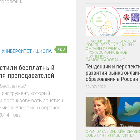
ографии,...
КЛАССИЧЕСКОЕ ОБРАЗОВАН
КОМПЬЮТЕРНЫЕ НАУКИ
/
ОНЛАЙН СЕРВИСЫ
/
0
/
УНИВЕРСИТЕТ
/
ШКОЛА
ПРОФЕССИОНАЛЬНОЕ
ОБУЧЕНИЕ
/
САМООБРАЗОВАНИЕ
Тенденции и перспект
устили бесплатный
развития рынка онлайн
ля преподавателей
образования в России
 бесплатный
22/07/2022
 инструмент, который
м организовывать занятия и
имися. Впервые о сервисе
014 года.
OPEN DATA
/
ОНЛАЙН СЕРВИ
СОБЫТИЯ
/
УНИВЕРСИТЕТ