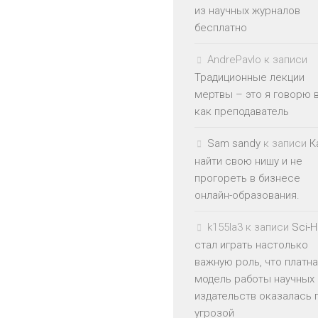
из научных журналов
бесплатно
AndrePavlo
к записи
Традиционные лекции
мертвы – это я говорю 
как преподаватель
Sam sandy
к записи
К
найти свою нишу и не
прогореть в бизнесе
онлайн-образования.
k155la3
к записи
Sci-
стал играть настолько
важную роль, что платн
модель работы научных
издательств оказалась 
угрозой