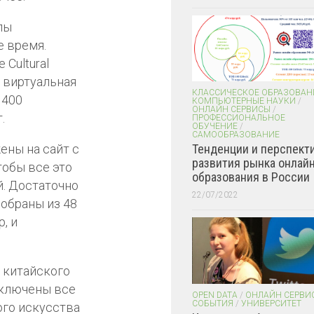
лы
е время.
 Cultural
а виртуальная
КЛАССИЧЕСКОЕ ОБРАЗОВАН
1400
КОМПЬЮТЕРНЫЕ НАУКИ
/
ОНЛАЙН СЕРВИСЫ
/
.
ПРОФЕССИОНАЛЬНОЕ
ОБУЧЕНИЕ
/
САМООБРАЗОВАНИЕ
ены на сайт с
Тенденции и перспект
развития рынка онлайн
обы все это
образования в России
й. Достаточно
22/07/2022
обраны из 48
, и
 китайского
включены все
OPEN DATA
/
ОНЛАЙН СЕРВИ
СОБЫТИЯ
/
УНИВЕРСИТЕТ
ого искусства