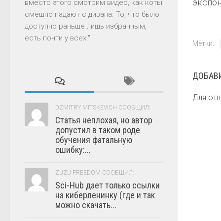
экспон
вместо этого смотрим видео, как коты
смешно падают с дивана. То, что было
доступно раньше лишь избранным,
есть почти у всех."
Метки:
ДОБАВ
Для от
DZMITRY MITSKEVICH СООБЩИЛ:
Статья неплохая, но автор
допустил в таком роде
обучения фатальную
ошибку:...
ZUZU FREEDOM СООБЩИЛ:
Sci-Hub дает только ссылки
на киберленинку (где и так
можно скачать...