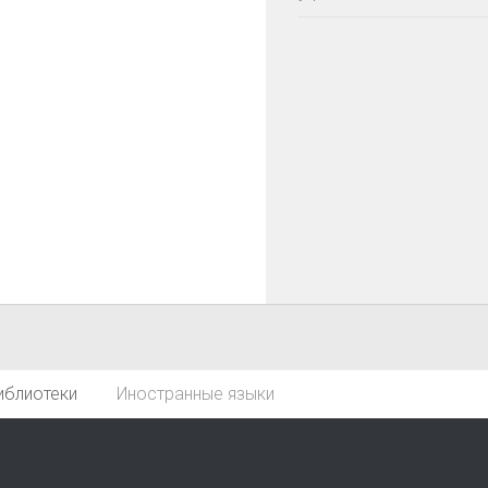
иблиотеки
Иностранные языки