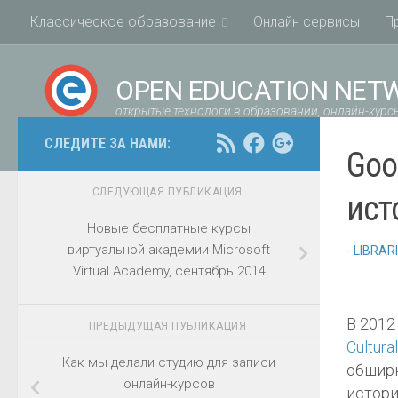
Классическое образование
Онлайн сервисы
П
OPEN EDUCATION NET
открытые технологи в образовании, онлайн-курсы
СЛЕДИТЕ ЗА НАМИ:
Goo
СЛЕДУЮЩАЯ ПУБЛИКАЦИЯ
ист
Новые бесплатные курсы
виртуальной академии Microsoft
-
LIBRAR
Virtual Academy, сентябрь 2014
В 2012
ПРЕДЫДУЩАЯ ПУБЛИКАЦИЯ
Cultural
Как мы делали студию для записи
обширн
онлайн-курсов
истори