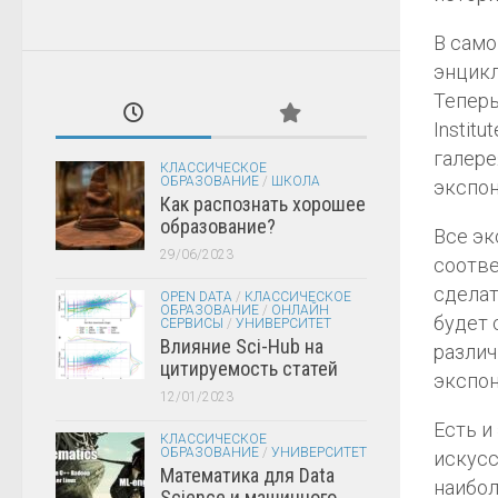
В само
энцикл
Теперь
Instit
галере
КЛАССИЧЕСКОЕ
ОБРАЗОВАНИЕ
/
ШКОЛА
экспон
Как распознать хорошее
образование?
Все эк
29/06/2023
соотве
сделат
OPEN DATA
/
КЛАССИЧЕСКОЕ
ОБРАЗОВАНИЕ
/
ОНЛАЙН
будет 
СЕРВИСЫ
/
УНИВЕРСИТЕТ
Влияние Sci-Hub на
различ
цитируемость статей
экспон
12/01/2023
Есть и
КЛАССИЧЕСКОЕ
ОБРАЗОВАНИЕ
/
УНИВЕРСИТЕТ
искусс
Математика для Data
наибол
Science и машинного