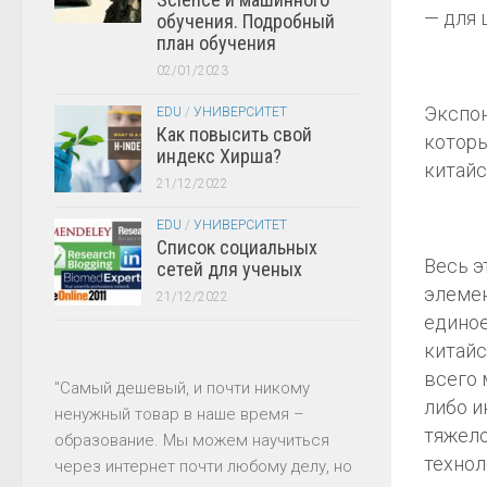
— для 
обучения. Подробный
план обучения
02/01/2023
Экспон
EDU
/
УНИВЕРСИТЕТ
Как повысить свой
которы
индекс Хирша?
китайс
21/12/2022
EDU
/
УНИВЕРСИТЕТ
Список социальных
Весь э
сетей для ученых
элемен
21/12/2022
единое
китайс
всего 
"Самый дешевый, и почти никому
либо и
ненужный товар в наше время –
тяжело
образование. Мы можем научиться
технол
через интернет почти любому делу, но