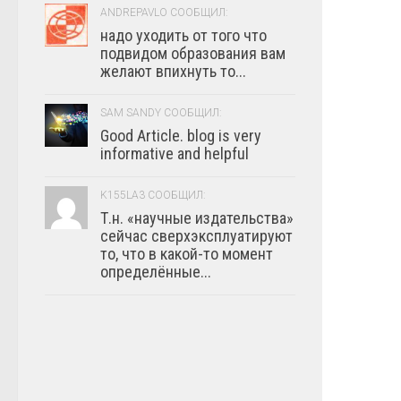
ANDREPAVLO СООБЩИЛ:
надо уходить от того что
подвидом образования вам
желают впихнуть то...
SAM SANDY СООБЩИЛ:
Good Article. blog is very
informative and helpful
K155LA3 СООБЩИЛ:
Т.н. «научные издательства»
сейчас сверхэксплуатируют
то, что в какой-то момент
определённые...