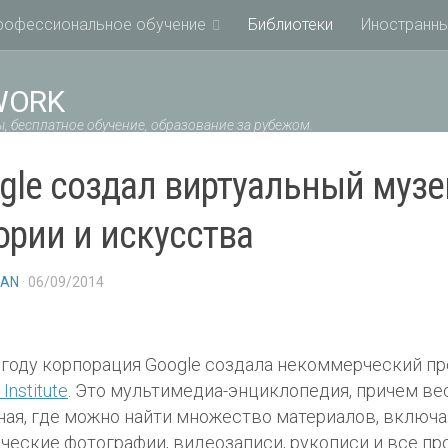
рофессиональное обучение
Библиотеки
Иностранны
WORK
, бесплатное обучение, образование за рубежом.
gle создал виртуальный музе
ории и искусства
IAN
· 06/09/2014
 году корпорация Google создала некоммерческий п
 Institute
. Это мультимедиа-энциклопедия, причем ве
ая, где можно найти множество материалов, включа
ческие фотографии, видеозаписи, рукописи и все про