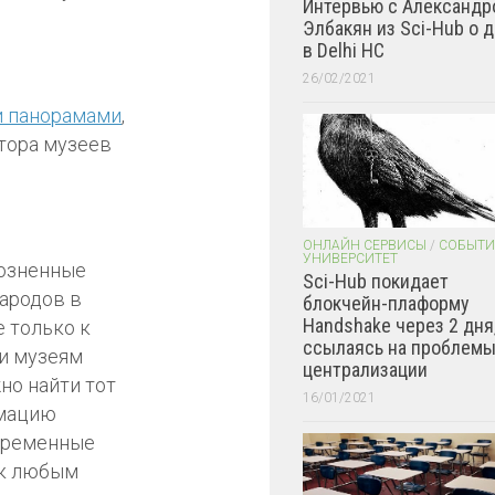
Интервью с Александр
Элбакян из Sci-Hub о 
в Delhi HC
26/02/2021
 панорамами
,
тора музеев
ОНЛАЙН СЕРВИСЫ
/
СОБЫТИ
УНИВЕРСИТЕТ
розненные
Sci-Hub покидает
ародов в
блокчейн-плаформу
Handshake через 2 дня
 только к
ссылаясь на проблем
 и музеям
централизации
но найти тот
16/01/2021
рмацию
овременные
 к любым