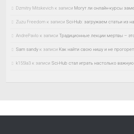
Dzmitry Mitskevich
к записи
Могут ли онлайн-курсы зам
Zuzu Freedom
к записи
Sci-Hub: загружаем статьи из 
AndrePavlo
к записи
Традиционные лекции мертвы – это
Sam sandy
к записи
Как найти свою нишу и не прогорет
k155la3
к записи
Sci-Hub стал играть настолько важную