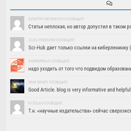
DZMITRY MITSKEVICH СООБЩИЛ:
Статья неплохая, но автор допустил в таком р
ZUZU FREEDOM СООБЩИЛ:
Sci-Hub дает только ссылки на киберленинку (г
ANDREPAVLO СООБЩИЛ:
надо уходить от того что подвидом образовани
SAM SANDY СООБЩИЛ:
Good Article. blog is very informative and helpful
K155LA3 СООБЩИЛ:
Т.н. «научные издательства» сейчас сверхэкс