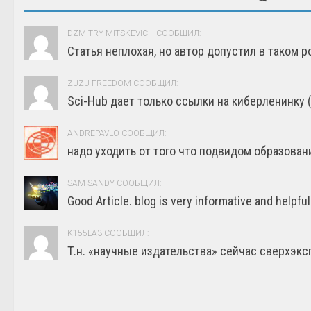
DZMITRY MITSKEVICH СООБЩИЛ:
Статья неплохая, но автор допустил в таком р
ZUZU FREEDOM СООБЩИЛ:
Sci-Hub дает только ссылки на киберленинку (г
ANDREPAVLO СООБЩИЛ:
надо уходить от того что подвидом образовани
SAM SANDY СООБЩИЛ:
Good Article. blog is very informative and helpful
K155LA3 СООБЩИЛ:
Т.н. «научные издательства» сейчас сверхэкс