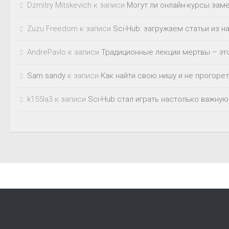
Dzmitry Mitskevich
к записи
Могут ли онлайн-курсы зам
Zuzu Freedom
к записи
Sci-Hub: загружаем статьи из 
AndrePavlo
к записи
Традиционные лекции мертвы – это
Sam sandy
к записи
Как найти свою нишу и не прогорет
k155la3
к записи
Sci-Hub стал играть настолько важную