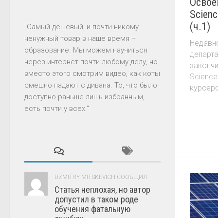
Освое
Scien
(ч.1)
"Самый дешевый, и почти никому
ненужный товар в наше время –
Недавно
образование. Мы можем научиться
департа
через интернет почти любому делу, но
закончи
вместо этого смотрим видео, как коты
Science
смешно падают с дивана. То, что было
курсеро
доступно раньше лишь избранным,
есть почти у всех."
DZMITRY MITSKEVICH СООБЩИЛ:
Статья неплохая, но автор
допустил в таком роде
обучения фатальную