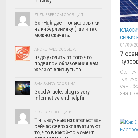
ошибку:...
ZUZU FREEDOM СООБЩИЛ:
Sci-Hub дает только ссылки
на киберленинку (где и так
КЛАССИ
можно скачать...
СЕРВИС
01/09/2
ANDREPAVLO СООБЩИЛ:
7 осе
надо уходить от того что
курсов
подвидом образования вам
желают впихнуть то...
Солнечн
техниче
SAM SANDY СООБЩИЛ:
сентябр
Good Article. blog is very
знать о
informative and helpful
K155LA3 СООБЩИЛ:
Т.н. «научные издательства»
сейчас сверхэксплуатируют
то, что в какой-то момент