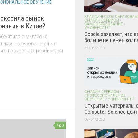
СИОНАЛЬНОЕ ОБУЧЕНИЕ
КЛАССИЧЕСКОЕ ОБРАЗОВАН
 покорила рынок
ОНЛАЙН СЕРВИСЫ
/
САМООБРАЗОВАНИЕ
/
ования в Китае?
УНИВЕРСИТЕТ
Google заявляет, что в
объявила о миллионе
больше не нужен колл
шихся пользователей из
22/08/2020
к это произошло, разбирался
ОНЛАЙН СЕРВИСЫ
/
ПРОФЕССИОНАЛЬНОЕ
ОБУЧЕНИЕ
/
УНИВЕРСИТЕТ
Открытые материалы 
Computer Science цент
05/04/2020
0