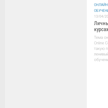
ОНЛАЙН
ОБУЧЕН
13/04/2
Личны
курса
Тема он
Online 
такую п
ленивы
обучения