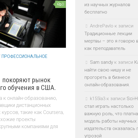
из научных журналов
0
бесплатно
AndrePavlo
к записи
Традиционные лекции
мертвы – это я говорю 
как преподаватель
/
ПРОФЕССИОНАЛЬНОЕ
Sam sandy
к записи
К
найти свою нишу и не
прогореть в бизнесе
ы покоряют рынок
онлайн-образования.
го обучения в США.
а к онлайн-образованию,
k155la3
к записи
Sci-
авщики дистанционных
стал играть настолько
курсов, такие как Coursera,
важную роль, что платн
похожие проекты
модель работы научных
крупными компаниями для
издательств оказалась 
угрозой