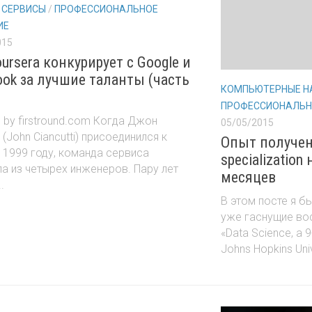
 СЕРВИСЫ
/
ПРОФЕССИОНАЛЬНОЕ
ИЕ
015
ursera конкурирует с Google и
ook за лучшие таланты (часть
КОМПЬЮТЕРНЫЕ Н
ПРОФЕССИОНАЛЬН
 by firstround.com Когда Джон
05/05/2015
 (John Ciancutti) присоединился к
Опыт получен
 в 1999 году, команда сервиса
specialization 
а из четырех инженеров. Пару лет
месяцев
.
В этом посте я б
уже гаснущие во
«Data Science, a 9
Johns Hopkins Univ