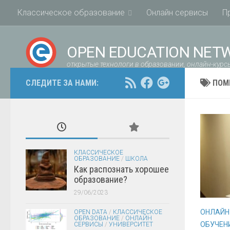
Классическое образование
Онлайн сервисы
П
OPEN EDUCATION NET
открытые технологи в образовании, онлайн-курсы
СЛЕДИТЕ ЗА НАМИ:
ПОМ
КЛАССИЧЕСКОЕ
ОБРАЗОВАНИЕ
/
ШКОЛА
Как распознать хорошее
образование?
29/06/2023
ОНЛАЙН
OPEN DATA
/
КЛАССИЧЕСКОЕ
ОБРАЗОВАНИЕ
/
ОНЛАЙН
ОБУЧЕН
СЕРВИСЫ
/
УНИВЕРСИТЕТ