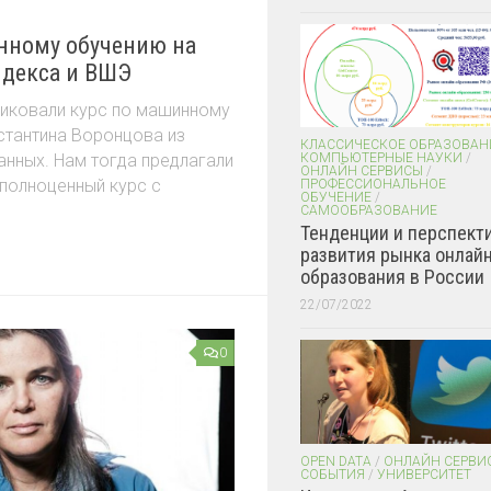
нному обучению на
ндекса и ВШЭ
ликовали курс по машинному
стантина Воронцова из
КЛАССИЧЕСКОЕ ОБРАЗОВАН
анных. Нам тогда предлагали
КОМПЬЮТЕРНЫЕ НАУКИ
/
ОНЛАЙН СЕРВИСЫ
/
 полноценный курс с
ПРОФЕССИОНАЛЬНОЕ
ОБУЧЕНИЕ
/
САМООБРАЗОВАНИЕ
Тенденции и перспект
развития рынка онлайн
образования в России
22/07/2022
0
OPEN DATA
/
ОНЛАЙН СЕРВИ
СОБЫТИЯ
/
УНИВЕРСИТЕТ