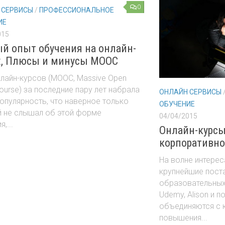
0
 СЕРВИСЫ
/
ПРОФЕССИОНАЛЬНОЕ
ИЕ
015
й опыт обучения на онлайн-
х, Плюсы и минусы MOOC
лайн-курсов (MOOC, Massive Open
Course) за последние пару лет набрала
ОНЛАЙН СЕРВИСЫ
опулярность, что наверное только
ОБУЧЕНИЕ
й не слышал об этой форме
04/04/2015
,...
Онлайн-курс
корпоративно
На волне интерес
крупнейшие пост
образовательных 
Udemy, Alison и 
объединяются с 
повышения...