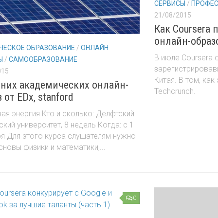
СЕРВИСЫ
/
ПРОФЕС
21/08/2015
Как Coursera
онлайн-образ
ЧЕСКОЕ ОБРАЗОВАНИЕ
/
ОНЛАЙН
В июле Coursera 
Ы
/
САМООБРАЗОВАНИЕ
зарегистрировав
015
Китая. В том, ка
нних академических онлайн-
Techcrunch.
 от EDx, stanford
ая энергия Кто и сколько: Делфтский
ский университет, 8 недель Когда: с 1
я Для этого курса слушателям нужно
сновы физики и математики,...
0