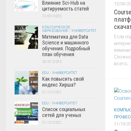
Влияние Sci-Hub на
12/06/2
цитируемость статей
Course
12/01/2023
платф
скача
КЛАССИЧЕСКОЕ
ОБРАЗОВАНИЕ
/
УНИВЕРСИТЕТ
Математика для Data
Если по
Science и машинного
интерне
обучения. Подробный
изменил
план обучения
Сложно 
02/01/2023
всего,..
EDU
/
УНИВЕРСИТЕТ
Как повысить свой
индекс Хирша?
21/12/2022
EDU
/
УНИВЕРСИТЕТ
Список социальных
КОМПЬЮ
сетей для ученых
ПРОФЕС
21/12/2022
11/10/2