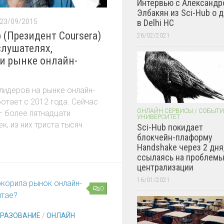
Интервью с Александр
Элбакян из Sci-Hub о 
в Delhi HC
23/09/2015
 (Президент Coursera)
26/02/2021
слушателях,
и рынке онлайн-
 лидеров на рынке онлайн-
отает с 2012 года. Сейчас
ОНЛАЙН СЕРВИСЫ
/
СОБЫТИ
– более пятнадцати
УНИВЕРСИТЕТ
к, из них триста тысяч
Sci-Hub покидает
блокчейн-плаформу
Handshake через 2 дня
ссылаясь на проблем
централизации
16/01/2021
0
БРАЗОВАНИЕ
/
ОНЛАЙН