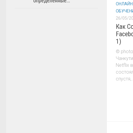
определённые...
ОНЛАЙН
ОБУЧЕН
26/05/2
Как Co
Faceb
1)
© photo
Чанкути
Netflix
состоял
спустя,..