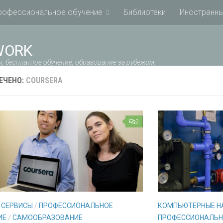
рофессиональное обучение
Библиотеки
Иностранны
WORK
, бесплатное обучение, образование за рубежом.
ЕЧЕНО:
COURSERA
2
 СЕРВИСЫ
/
ПРОФЕССИОНАЛЬНОЕ
КОМПЬЮТЕРНЫЕ Н
ИЕ
/
САМООБРАЗОВАНИЕ
ПРОФЕССИОНАЛЬН