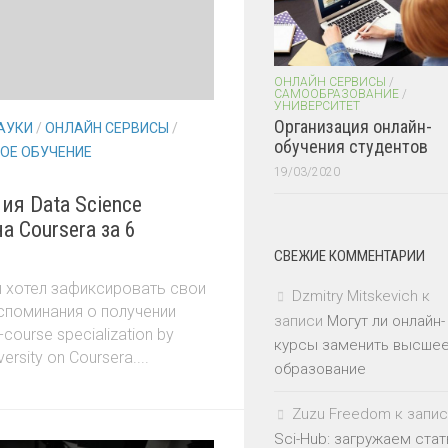
ОНЛАЙН СЕРВИСЫ
/
САМООБРАЗОВАНИЕ
/
УНИВЕРСИТЕТ
Организация онлайн-
АУКИ
/
ОНЛАЙН СЕРВИСЫ
/
обучения студентов
ОЕ ОБУЧЕНИЕ
19/03/2020
ия Data Science
на Coursera за 6
СВЕЖИЕ КОММЕНТАРИИ
ы хотел зафиксировать свои
Dzmitry Mitskevich
к
споминания о получении
записи
Могут ли онлайн-
-course specialization by
курсы заменить высше
ersity on Coursera....
образование
Zuzu Freedom
к запис
Sci-Hub: загружаем стат