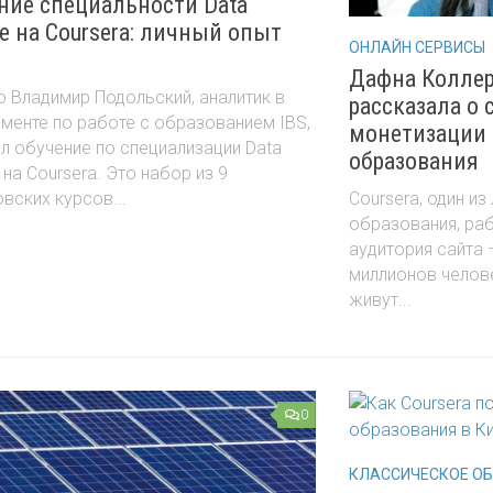
ние специальности Data
ce на Coursera: личный опыт
ОНЛАЙН СЕРВИСЫ
Дафна Коллер
 Владимир Подольский, аналитик в
рассказала о 
менте по работе с образованием IBS,
монетизации 
л обучение по специализации Data
образования
 на Coursera. Это набор из 9
Coursera, один из
вских курсов...
образования, раб
аудитория сайта 
миллионов челове
живут...
0
КЛАССИЧЕСКОЕ О