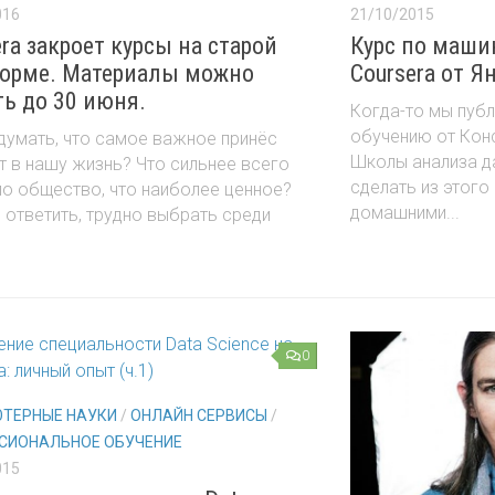
016
21/10/2015
ra закроет курсы на старой
Курс по маши
орме. Материалы можно
Coursera от Я
ть до 30 июня.
Когда-то мы пуб
обучению от Кон
думать, что самое важное принёс
Школы анализа д
т в нашу жизнь? Что сильнее всего
сделать из этого
о общество, что наиболее ценное?
домашними...
ответить, трудно выбрать среди
.
0
ТЕРНЫЕ НАУКИ
/
ОНЛАЙН СЕРВИСЫ
/
СИОНАЛЬНОЕ ОБУЧЕНИЕ
015