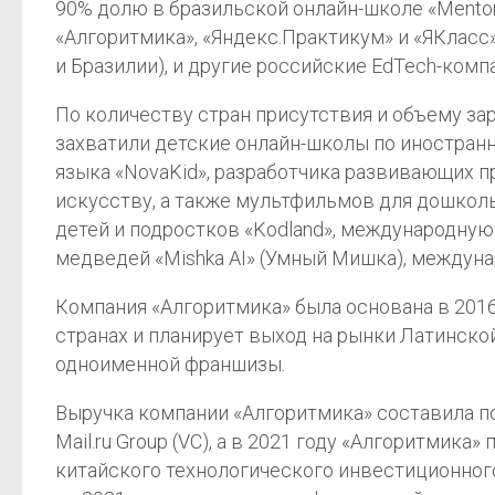
90% долю в бразильской онлайн-школе «Mentora
«Алгоритмика», «Яндекс.Практикум» и «ЯКласс», 
и Бразилии), и другие российские EdTech-комп
По количеству стран присутствия и объему за
захватили детские онлайн-школы по иностран
языка «NovaKid», разработчика развивающих п
искусству, а также мультфильмов для дошколь
детей и подростков «Kodland», международну
медведей «Mishka AI» (Умный Мишка), междун
Компания «Алгоритмика» была основана в 2016 г
странах и планирует выход на рынки Латинско
одноименной франшизы.
Выручка компании «Алгоритмика» составила поря
Mail.ru Group (VC), а в 2021 году «Алгоритмик
китайского технологического инвестиционного ф