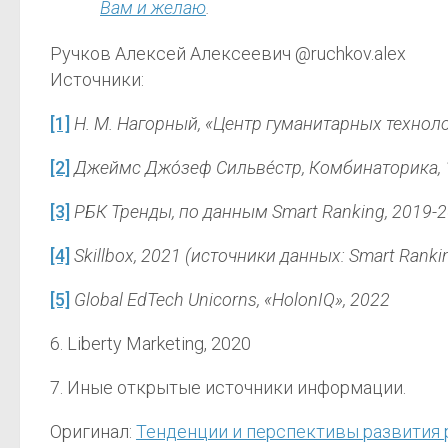
Вам и желаю
.
Ручков Алексей Алексеевич @ruchkov.alex
Источники:
[1]
Η. Μ. Нагорный, «Центр гума­нитар­ных техно­л
[2]
Джеймс Джо́зеф Сильве́стр, Комбинаторика,
[3]
РБК Тренды, по данным Smart Ranking, 2019-
[4]
Skillbox, 2021 (источники данных: Smart Rankin
[5]
Global EdTech Unicorns, «HolonIQ», 2022
6. Liberty Marketing, 2020
7. Иные открытые источники информации.
Оригинал:
Тенденции и перспективы развития 