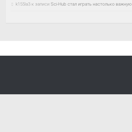
k155la3
к записи
Sci-Hub стал играть настолько важную