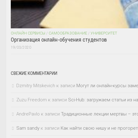
ОНЛАЙН СЕРВИСЫ
/
САМООБРАЗОВАНИЕ
/
УНИВЕРСИТЕТ
Организация онлайн-обучения студентов
19/03/2020
СВЕЖИЕ КОММЕНТАРИИ
Dzmitry Mitskevich
к записи
Могут ли онлайн-курсы зам
Zuzu Freedom
к записи
Sci-Hub: загружаем статьи из 
AndrePavlo
к записи
Традиционные лекции мертвы – это
Sam sandy
к записи
Как найти свою нишу и не прогорет