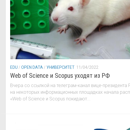
EDU
/
OPEN DATA
/
УНИВЕРСИТЕТ
11/04/2022
Web of Science и Scopus уходят из РФ
Вчера со ссылкой на телеграм-канал вице-президента
на некоторых информационных площадках начала расп
«Web of Science и Scopus покидают...