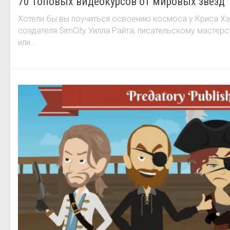
70 топовых видеокурсов от мировых звёзд
Хотели бы вы поучиться освоению космоса у Криса Хэ
создателя SimCity Уилла Райта, писательскому мастерс
или...