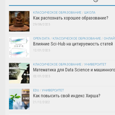
КЛАССИЧЕСКОЕ ОБРАЗОВАНИЕ
/
ШКОЛА
Как распознать хорошее образование?
29/06/2023
OPEN DATA
/
КЛАССИЧЕСКОЕ ОБРАЗОВАНИЕ
/
ОНЛАЙ
Влияние Sci-Hub на цитируемость статей
12/01/2023
КЛАССИЧЕСКОЕ ОБРАЗОВАНИЕ
/
УНИВЕРСИТЕТ
Математика для Data Science и машинног
02/01/2023
EDU
/
УНИВЕРСИТЕТ
Как повысить свой индекс Хирша?
21/12/2022