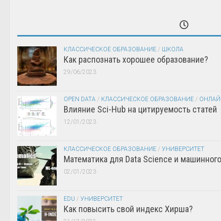
КЛАССИЧЕСКОЕ ОБРАЗОВАНИЕ
/
ШКОЛА
Как распознать хорошее образование?
29/06/2023
OPEN DATA
/
КЛАССИЧЕСКОЕ ОБРАЗОВАНИЕ
/
ОНЛАЙ
Влияние Sci-Hub на цитируемость статей
12/01/2023
КЛАССИЧЕСКОЕ ОБРАЗОВАНИЕ
/
УНИВЕРСИТЕТ
Математика для Data Science и машинног
02/01/2023
EDU
/
УНИВЕРСИТЕТ
Как повысить свой индекс Хирша?