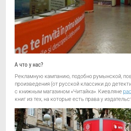
А что у нас?
Рекламную кампанию, подобно румынской, пов
произведения (от русской классики до детект
с книжным магазином «Читайка». Киевляне
ра
книг из тех, на которые есть права у издательс