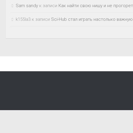
Sam sandy
к записи
Как найти свою нишу и не прогорет
k155la3
к записи
Sci-Hub стал играть настолько важную