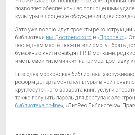
Что же касается полноценных электронных биб
позволяет обеспечить нас полноценным удален
культуры в процессе обсуждения идеи создани
Зато уже вовсю идут проекты реконструкции 
библиотеки
им. Достоевского
и «
Проспект
». 
последнем месте: посетители смогут брать до
бумажные книги снабдят FRID метками, редкие
иметь свои «изюминки», например, доставку к
Еще одна московская библиотека, заслужива
реформ департамента культуры, в ней появилс
круглосуточного возврата книг, услуги опера
также получить пароль для доступа к электро
библиотека on-line
», «ЛитРес Библиотека». Пра