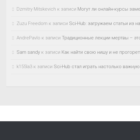
Dzmitry Mitskevich
к записи
Могут ли онлайн-курсы зам
Zuzu Freedom
к записи
Sci-Hub: загружаем статьи из 
AndrePavlo
к записи
Традиционные лекции мертвы – это
Sam sandy
к записи
Как найти свою нишу и не прогорет
k155la3
к записи
Sci-Hub стал играть настолько важную