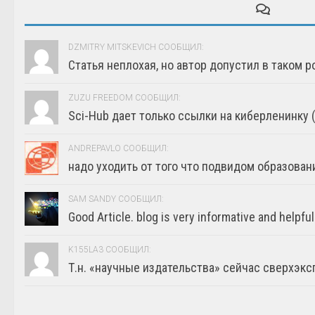
DZMITRY MITSKEVICH СООБЩИЛ:
Статья неплохая, но автор допустил в таком р
ZUZU FREEDOM СООБЩИЛ:
Sci-Hub дает только ссылки на киберленинку (г
ANDREPAVLO СООБЩИЛ:
надо уходить от того что подвидом образовани
SAM SANDY СООБЩИЛ:
Good Article. blog is very informative and helpful
K155LA3 СООБЩИЛ:
Т.н. «научные издательства» сейчас сверхэкс