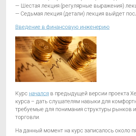
— Шестая лекция (регулярные выражения)
лек
— Седьмая лекция (детали)
лекция выйдет пос
Введение в финансовую инженерию
Курс
начался
в предыдущей версии проекта Хек
курса – дать слушателям навыки для комфортн
требуемые для понимания структуры рынков и 
торговли.
На данный момент на курс записалось около п