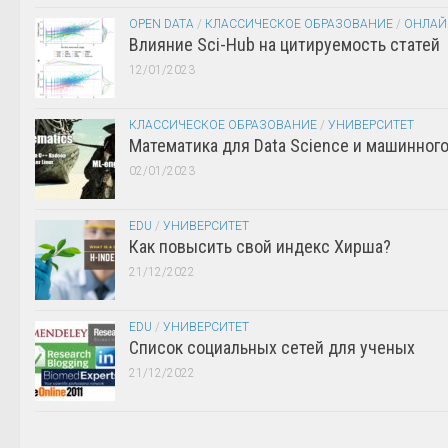
OPEN DATA
/
КЛАССИЧЕСКОЕ ОБРАЗОВАНИЕ
/
ОНЛАЙ
Влияние Sci-Hub на цитируемость статей
12/01/2023
КЛАССИЧЕСКОЕ ОБРАЗОВАНИЕ
/
УНИВЕРСИТЕТ
Математика для Data Science и машинног
02/01/2023
EDU
/
УНИВЕРСИТЕТ
Как повысить свой индекс Хирша?
21/12/2022
EDU
/
УНИВЕРСИТЕТ
Список социальных сетей для ученых
21/12/2022