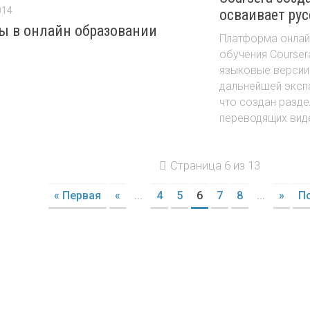
014
осваивает ру
ы в онлайн образовании
Платформа онлай
обучения Course
языковые версии 
дальнейшей экспа
что создан разде
переводящих виде
Страница 6 из 13
« Первая
«
...
4
5
6
7
8
...
»
П