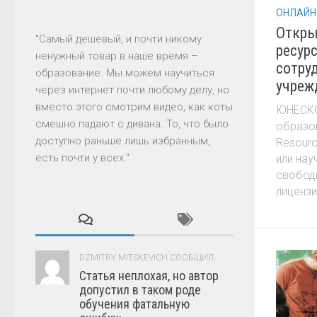
ОНЛАЙН
Откры
"Самый дешевый, и почти никому
ресур
ненужный товар в наше время –
сотру
образование. Мы можем научиться
учреж
через интернет почти любому делу, но
вместо этого смотрим видео, как коты
ЮНЕСКО
смешно падают с дивана. То, что было
образов
доступно раньше лишь избранным,
Resourc
есть почти у всех."
или нау
свобод
лицензие
DZMITRY MITSKEVICH СООБЩИЛ:
Статья неплохая, но автор
допустил в таком роде
обучения фатальную