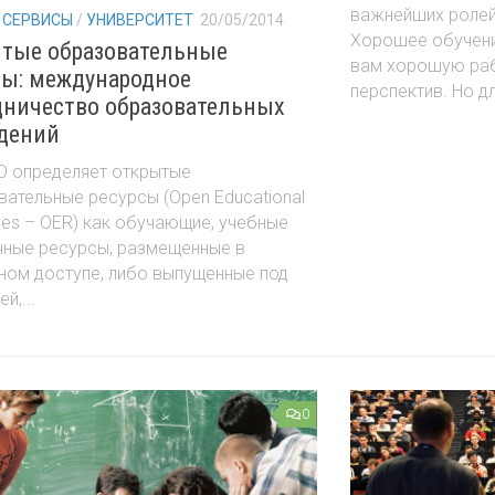
важнейших ролей
 СЕРВИСЫ
/
УНИВЕРСИТЕТ
20/05/2014
Хорошее обучени
тые образовательные
вам хорошую раб
сы: международное
перспектив. Но дл
дничество образовательных
дений
 определяет открытые
ательные ресурсы (Open Educational
es – OER) как обучающие, учебные
чные ресурсы, размещенные в
ном доступе, либо выпущенные под
й,...
0