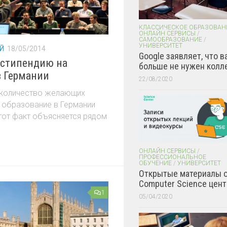
КЛАССИЧЕСКОЕ ОБРАЗОВАН
ОНЛАЙН СЕРВИСЫ
/
САМООБРАЗОВАНИЕ
/
УНИВЕРСИТЕТ
Й
18/05/2014
Google заявляет, что в
 стипендию на
больше не нужен колл
в Германии
22/08/2020
 количество желающих
 образование в Германии
тот факт объясняется рядом
ОНЛАЙН СЕРВИСЫ
/
ПРОФЕССИОНАЛЬНОЕ
ОБУЧЕНИЕ
/
УНИВЕРСИТЕТ
Открытые материалы 
Computer Science цент
1
05/04/2020