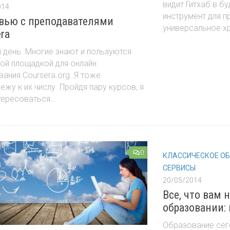
видит Гитхаб в б
014
инструмент для п
вью с преподавателями
универсальное хр
ra
день. Многие знают и пользуются
ой площадкой для онлайн
ания Coursera.org. Я тоже
ежу к их числу. Пройдя пару курсов, я
тересоваться...
0
КЛАССИЧЕСКОЕ О
СЕРВИСЫ
20/05/2014
Все, что вам 
образовании:
Образование сего