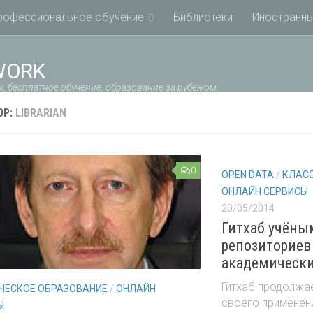
рофессиональное обучение
Библиотеки
Иностранны
WORK
, бесплатное обучение, образование за рубежом.
ОР:
LIBRARIAN
0
OPEN DATA
/
КЛАС
ОНЛАЙН СЕРВИСЫ
20/05/2014
Гитхаб учёным
репозиториев
академически
Гитхаб продолжа
ЧЕСКОЕ ОБРАЗОВАНИЕ
/
ОНЛАЙН
своего применен
Ы