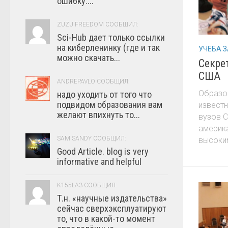
ошибку:...
ZUZU FREEDOM СООБЩИЛ:
Sci-Hub дает только ссылки
на киберленинку (где и так
УЧЕБА З
можно скачать...
Секре
США
ANDREPAVLO СООБЩИЛ:
Образо
надо уходить от того что
подвидом образования вам
известн
желают впихнуть то...
вузов С
америк
SAM SANDY СООБЩИЛ:
высоким
Good Article. blog is very
informative and helpful
K155LA3 СООБЩИЛ:
Т.н. «научные издательства»
сейчас сверхэксплуатируют
то, что в какой-то момент