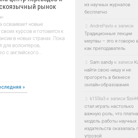
из научных журналов
сскоязычный рынок
бесплатно
н-
ra осваивает новые
AndrePavlo
к записи
своих курсов и готовится к
Традиционные лекции
нсии в новых странах. Пока
мертвы – это я говорю 
л для волонтеров,
как преподаватель
о с английского...
Sam sandy
к записи
К
найти свою нишу и не
прогореть в бизнесе
онлайн-образования.
оследняя »
k155la3
к записи
Sci-
стал играть настолько
важную роль, что платн
модель работы научных
издательств оказалась 
угрозой