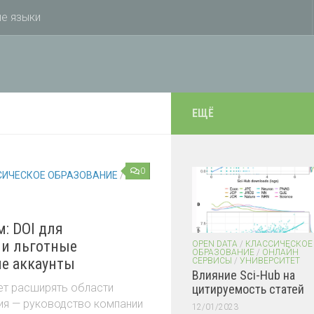
е языки
ЕЩЁ
0
СИЧЕСКОЕ ОБРАЗОВАНИЕ
/
: DOI для
 и льготные
OPEN DATA
/
КЛАССИЧЕСКОЕ
ОБРАЗОВАНИЕ
/
ОНЛАЙН
е аккаунты
СЕРВИСЫ
/
УНИВЕРСИТЕТ
Влияние Sci-Hub на
ет расширять области
цитируемость статей
ия — руководство компании
12/01/2023