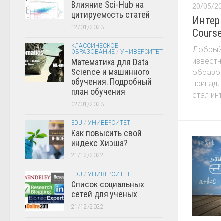
Влияние Sci-Hub на
20/05/2
цитируемость статей
Интер
12/01/2023
Course
КЛАССИЧЕСКОЕ
Добрый 
ОБРАЗОВАНИЕ
/
УНИВЕРСИТЕТ
известн
Математика для Data
Science и машинного
образов
обучения. Подробный
принадл
план обучения
стал ин
02/01/2023
EDU
/
УНИВЕРСИТЕТ
Как повысить свой
индекс Хирша?
21/12/2022
EDU
/
УНИВЕРСИТЕТ
Список социальных
сетей для ученых
21/12/2022