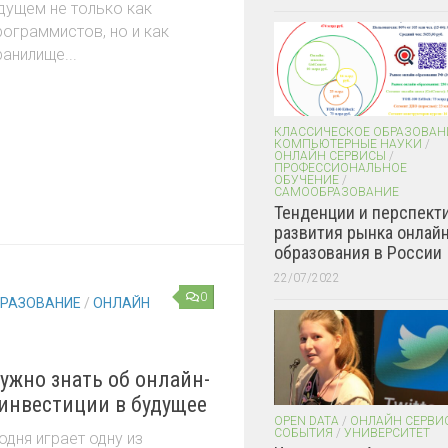
удущем не только как
рограммистов, но и как
анилище...
КЛАССИЧЕСКОЕ ОБРАЗОВАН
КОМПЬЮТЕРНЫЕ НАУКИ
/
ОНЛАЙН СЕРВИСЫ
/
ПРОФЕССИОНАЛЬНОЕ
ОБУЧЕНИЕ
/
САМООБРАЗОВАНИЕ
Тенденции и перспект
развития рынка онлайн
образования в России
22/07/2022
0
БРАЗОВАНИЕ
/
ОНЛАЙН
нужно знать об онлайн-
 инвестиции в будущее
OPEN DATA
/
ОНЛАЙН СЕРВИ
СОБЫТИЯ
/
УНИВЕРСИТЕТ
дня играет одну из