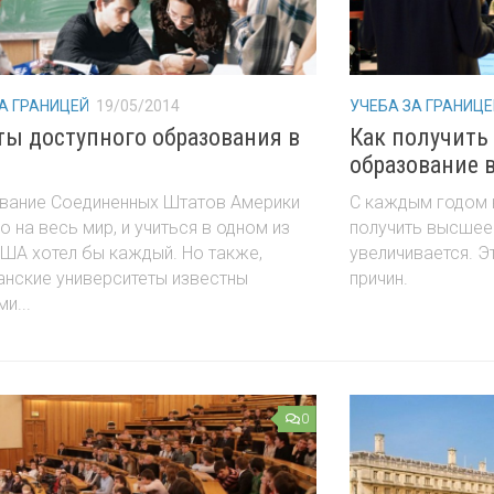
А ГРАНИЦЕЙ
19/05/2014
УЧЕБА ЗА ГРАНИЦЕ
ты доступного образования в
Как получить
образование 
вание Соединенных Штатов Америки
С каждым годом
о на весь мир, и учиться в одном из
получить высшее
ША хотел бы каждый. Но также,
увеличивается. Э
анские университеты известны
причин.
и...
0