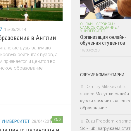
ОНЛАЙН СЕРВИСЫ
/
САМООБРАЗОВАНИЕ
/
Й
15/05/2014
УНИВЕРСИТЕТ
Организация онлайн-
бразование в Англии
обучения студентов
ританские вузы занимают
19/03/2020
ировых рейтингах вузов, а
м признается и ценится во
анское образование
СВЕЖИЕ КОММЕНТАРИИ
Dzmitry Mitskevich
к
записи
Могут ли онлайн-
курсы заменить высше
образование
0
Zuzu Freedom
к запис
/
УНИВЕРСИТЕТ
28/04/2014
Sci-Hub: загружаем стат
ала центр переводов и