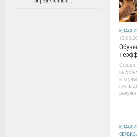
определённые...
КЛАССИ
15/05/2
Обуче
неэфф
Студент
на 55% 
кто уча
пусть 
результ
КЛАССИ
СЕРВИС