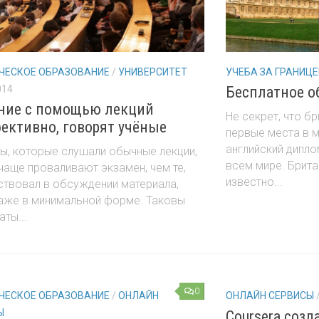
ЧЕСКОЕ ОБРАЗОВАНИЕ
/
УНИВЕРСИТЕТ
УЧЕБА ЗА ГРАНИЦЕ
014
Бесплатное о
ние с помощью лекций
Не секрет, что б
ективно, говорят учёные
первые места в м
английский дипло
ы, которые слушали обычные лекции,
всем мире. Брит
чаще проваливают экзамен, чем те,
известно...
ствовал в обсуждении материала,
даже в минимальной форме. Таковы
аты...
0
ЧЕСКОЕ ОБРАЗОВАНИЕ
/
ОНЛАЙН
ОНЛАЙН СЕРВИСЫ
Ы
Coursera созд