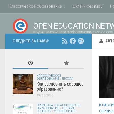
Классическое образование
Онлайн сервисы
П
OPEN EDUCATION NET
открытые технологи в образовании, онлайн-курсы
СЛЕДИТЕ ЗА НАМИ:
АВТ
КЛАССИЧЕСКОЕ
ОБРАЗОВАНИЕ
/
ШКОЛА
Как распознать хорошее
образование?
29/06/2023
КЛАССИ
OPEN DATA
/
КЛАССИЧЕСКОЕ
ОБРАЗОВАНИЕ
/
ОНЛАЙН
СЕРВИС
СЕРВИСЫ
/
УНИВЕРСИТЕТ