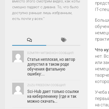
вместо этого смотрим видео, как коты
предст
смешно падают с дивана. То, что было
IT-спе
доступно раньше лишь избранным,
есть почти у всех."
Больш
обучен
немецк
практи
Что ну
DZMITRY MITSKEVICH СООБЩИЛ:
нет. В
Статья неплохая, но автор
или за
допустил в таком роде
немецк
обучения фатальную
ошибку:...
творче
которо
ZUZU FREEDOM СООБЩИЛ:
Sci-Hub дает только ссылки
Учеба 
на киберленинку (где и так
первый
можно скачать...
на ста