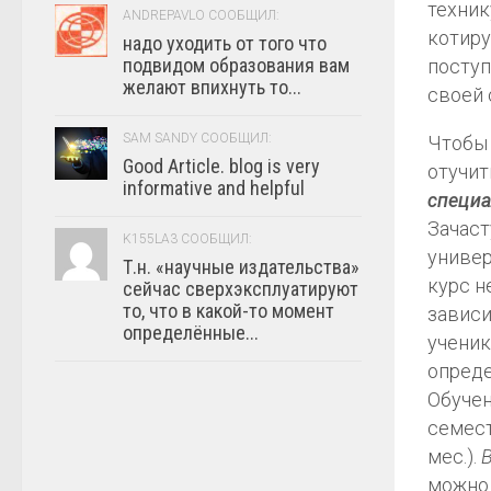
техник
ANDREPAVLO СООБЩИЛ:
котиру
надо уходить от того что
подвидом образования вам
поступ
желают впихнуть то...
своей 
SAM SANDY СООБЩИЛ:
Чтобы 
Good Article. blog is very
отучит
informative and helpful
специа
Зачаст
K155LA3 СООБЩИЛ:
универ
Т.н. «научные издательства»
курс н
сейчас сверхэксплуатируют
то, что в какой-то момент
зависи
определённые...
учени
опреде
Обучен
семест
мес.).
можно