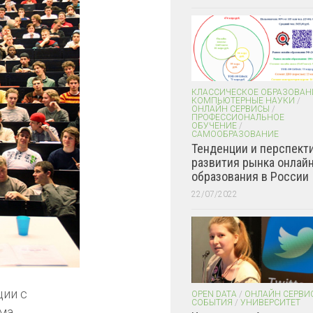
КЛАССИЧЕСКОЕ ОБРАЗОВАН
КОМПЬЮТЕРНЫЕ НАУКИ
/
ОНЛАЙН СЕРВИСЫ
/
ПРОФЕССИОНАЛЬНОЕ
ОБУЧЕНИЕ
/
САМООБРАЗОВАНИЕ
Тенденции и перспект
развития рынка онлайн
образования в России
22/07/2022
ции с
OPEN DATA
/
ОНЛАЙН СЕРВИ
СОБЫТИЯ
/
УНИВЕРСИТЕТ
ма