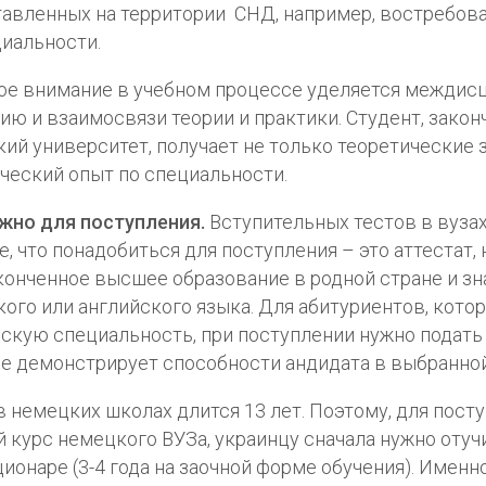
авленных на территории СНД, например, востребова
циальности.
ое внимание в учебном процессе уделяется междис
ию и взаимосвязи теории и практики. Студент, зако
ий университет, получает не только теоретические з
ческий опыт по специальности.
жно для поступления.
Вступительных тестов в вуза
се, что понадобиться для поступления – это аттестат,
конченное высшее образование в родной стране и зн
ого или английского языка. Для абитуриентов, кото
скую специальность, при поступлении нужно подать
е демонстрирует способности андидата в выбранной
в немецких школах длится 13 лет. Поэтому, для пост
 курс немецкого ВУЗа, украинцу сначала нужно отучи
ционаре (3-4 года на заочной форме обучения). Именно