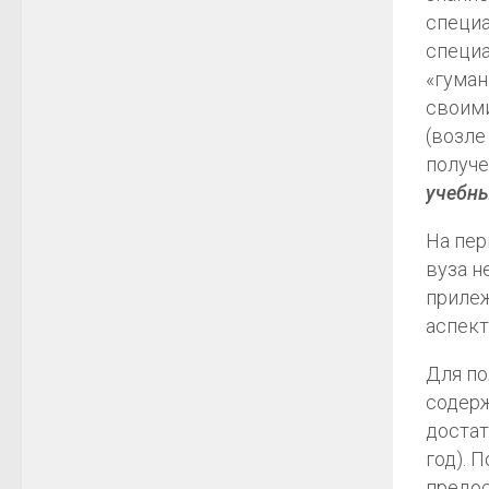
специа
специа
«гуман
своими
(возле
получе
учебны
На пер
вуза н
прилеж
аспект
Для по
содерж
достат
год). 
предос