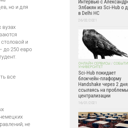
Интервью с Александр
в, но и для
Элбакян из Sci-Hub о 
в Delhi HC
26/02/2021
 вузах
иваются
 столовой и
– до 250 евро
тудент.
ОНЛАЙН СЕРВИСЫ
/
СОБЫТИ
УНИВЕРСИТЕТ
Sci-Hub покидает
ть все
блокчейн-плаформу
Handshake через 2 дня
ссылаясь на проблем
централизации
16/01/2021
ых
 немецких
равлений, не