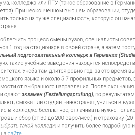
ума, колледжа или ПТУ (такое образование в Герман
ется). При неоконченном высшем образовании, студ
ить только на ту же специальность, которую он начал
стране.
облегчить процесс смены вузов, специалисты сове
ься 1 год на стационаре в своей стране, а затем пост
льный подготовительный колледж в Германии (Studie
ую, такие учебные заведения находятся непосредст
ситетах. Учеба там длится ровно год, за это время в
емецкого языка и около 5-7 профильных предметов, 
мости от выбранного направления. После окончания
ки сдают
экзамен (Festellungsprufung)
, по результатам
ляют, сможет ли студент-иностранец учиться в вузе
ие в колледже бесплатное, оплачивать нужно тольк
ровый сбор (от 30 до 200 евро/мес.) и страховку (20
Выбрать такой колледж
и получить более подробную 
 на
сайте
.