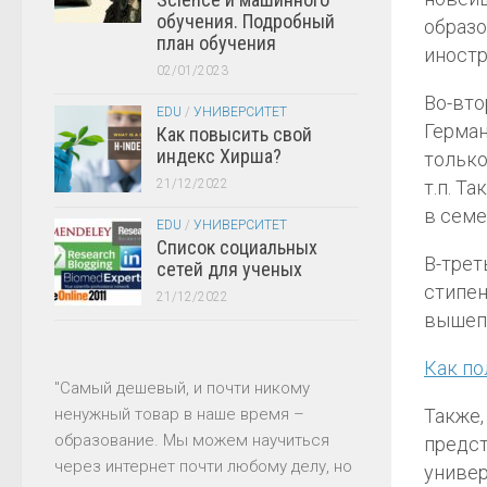
обучения. Подробный
образо
план обучения
иностр
02/01/2023
Во-вто
EDU
/
УНИВЕРСИТЕТ
Герман
Как повысить свой
индекс Хирша?
только
т.п. Т
21/12/2022
в семе
EDU
/
УНИВЕРСИТЕТ
Список социальных
В-трет
сетей для ученых
стипен
21/12/2022
вышеп
Как по
"Самый дешевый, и почти никому
Также,
ненужный товар в наше время –
образование. Мы можем научиться
предс
через интернет почти любому делу, но
универ