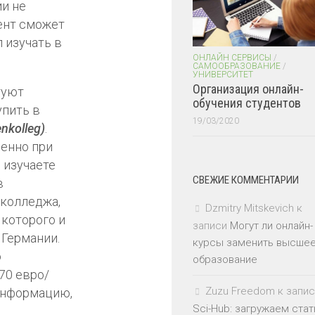
ии не
ент сможет
 изучать в
ОНЛАЙН СЕРВИСЫ
/
САМООБРАЗОВАНИЕ
/
УНИВЕРСИТЕТ
Организация онлайн-
туют
обучения студентов
упить в
19/03/2020
nkolleg)
.
венно при
ы изучаете
СВЕЖИЕ КОММЕНТАРИИ
в
 колледжа,
Dzmitry Mitskevich
к
 которого и
записи
Могут ли онлайн-
 Германии.
курсы заменить высше
о
образование
-70 евро/
Zuzu Freedom
к запис
информацию,
Sci-Hub: загружаем стат