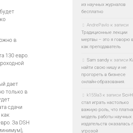
из научных журналов
 будет
бесплатно
ько
AndrePavlo
к записи
Традиционные лекции
можно в
мертвы – это я говорю 
как преподаватель
та 130 евро.
Sam sandy
к записи
К
проходной
найти свою нишу и не
прогореть в бизнесе
онлайн-образования.
ый дает
но только в
k155la3
к записи
Sci-
удет
стал играть настолько
ата сдачи
важную роль, что платн
 как
модель работы научных
евро. За DSH
издательств оказалась 
минимум),
угрозой