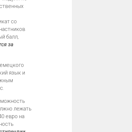
ественных
икат со
участников
й балл,
тся за
немецкого
кий язык и
ажным
с.
зможность
олжно лежать
40 евро на
жность
стипендии