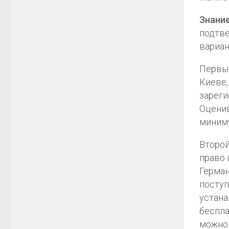
Знание
подтве
вариан
Первый
Киеве,
зареги
Оценив
миниму
Второй
право 
Герман
поступ
устана
беспла
можно 