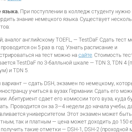
 языка.
При поступлении в колледж студенту нужно
рдить знание немецкого языка. Существует нескол
тов:
, аналог английскому TOEFL, — TestDaF. Сдать тест 
 проводится он 5 раз в год. Узнать расписание и
стрироваться на тест можно на
сайте
. Стоимость тес
ается TestDaF по 3-балльной шкале — TDN 3, TDN 4 (
м) и TDN 5.
 вариант — сдать DSH, экзамен по немецкому, котор
иностранцу учиться в вузах Германии. Сдать его мож
ии. Абитуриент сдает его комиссии того вуза, куда б
ать. Проводится он за 3—4 недели до начала учебы, д
вливается университетом. Этот экзамен может быть
тным, так и платным — цена может доходить до 150 
получить такие отметки — DSH-1, DSH-2 (проходной 