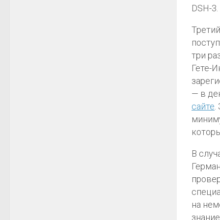
DSH-3.
Третий
поступ
три ра
Гете-И
зареги
— в де
сайте
.
миниму
которы
В случ
Герман
провер
специа
на нем
знание