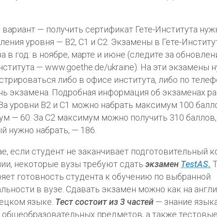
 вариант — получить сертификат Гете-Института нуж
ления уровня — B2, С1 и C2. Экзамены в Гете-Институ
за в год: в ноябре, марте и июне (следите за обновле
нститута — www.goethe.de/ukraine). На эти экзамены 
стрироваться либо в офисе института, либо по телефо
нь экзамена. Подробная информация об экзаменах р
 За уровни B2 и C1 можно набрать максимум 100 балл
м — 60. За C2 максимум можно получить 310 баллов,
й нужно набрать, — 186.
ае, если студент не заканчивает подготовительный 
ии, некоторые вузы требуют сдать
экзамен
TestAS
.
Т
яет готовность студента к обучению по выбранной
льности в вузе. Сдавать экзамен можно как на англи
ецком языке.
Тест состоит из 3 частей
— знание языка
 общеобразовательных предметов, а также тестовые