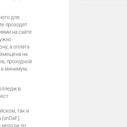
ного для
те проходят
ниями на сайте
нужно
ну, а оплата
азмещена на
ов, проходной
 а минимум,
колледж в
ест
йском, так и
 (onDaF),
 модули по