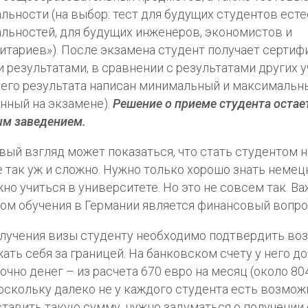
льности (на выбор: тест для будущих студентов ест
льностей, для будущих инженеров, экономистов и
итариев»). После экзамена студент получает сертиф
 результатами, в сравнении с результатами других 
 его результата написан минимальный и максимальны
нный на экзамене).
Решение о приеме студента остае
м заведением.
вый взгляд может показаться, что стать студентом 
е так уж и сложно. Нужно только хорошо знать немец
но учиться в университете. Но это не совсем так. В
ом обучения в Германии является финансовый вопро
лучения визы студенту необходимо подтвердить во
ать себя за границей. На банковском счету у него д
очно денег – из расчета 670 евро на месяц (около 80
Поскольку далеко не у каждого студента есть возмо
тавить такую сумму, нужно задуматься о получении