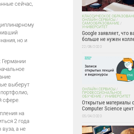
нные сейчас,
КЛАССИЧЕСКОЕ ОБРАЗОВАН
ОНЛАЙН СЕРВИСЫ
/
САМООБРАЗОВАНИЕ
/
циплинарному
УНИВЕРСИТЕТ
нчивший
Google заявляет, что в
больше не нужен колл
нания, но и
22/08/2020
х Германии
 начальное
ание
рые выберут
ОНЛАЙН СЕРВИСЫ
/
 портфолио,
ПРОФЕССИОНАЛЬНОЕ
ОБУЧЕНИЕ
/
УНИВЕРСИТЕТ
 сфере.
Открытые материалы 
Computer Science цент
упления на
05/04/2020
ться 2 года
 вуза, а не