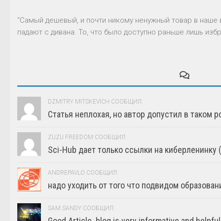
"Самый дешевый, и почти никому ненужный товар в наше 
падают с дивана. То, что было доступно раньше лишь избр
DZMITRY MITSKEVICH СООБЩИЛ:
Статья неплохая, но автор допустил в таком р
ZUZU FREEDOM СООБЩИЛ:
Sci-Hub дает только ссылки на киберленинку (г
ANDREPAVLO СООБЩИЛ:
надо уходить от того что подвидом образовани
SAM SANDY СООБЩИЛ:
Good Article. blog is very informative and helpful