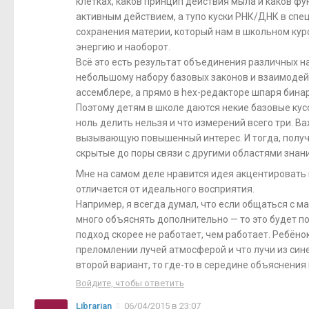
клетках, каков принцип действия мыла и каков ф
активным действием, а тупо куски РНК/ДНК в спец
сохранения материи, который нам в школьном кур
энергию и наоборот.
Всё это есть результат объединения различных на
небольшому набору базовых законов и взаимодейс
ассемблере, а прямо в hex-редакторе шпаря бина
Поэтому детям в школе даются некие базовые кусо
ноль делить нельзя и что измерений всего три. Ва
вызывающую повышенный интерес. И тогда, получи
скрытые до поры связи с другими областями знания
Мне на самом деле нравится идея акцентировать в
отличается от идеального восприятия.
Например, я всегда думал, что если общаться с м
много объяснять дополнительно — то это будет пол
подход скорее не работает, чем работает. Ребёнок
преломлении лучей атмосферой и что лучи из син
второй вариант, то где-то в середине объяснения
Войдите, чтобы ответить
Librarian
06/04/2015 в 23:07