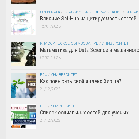
OPEN DATA
/
КЛАССИЧЕСКОЕ ОБРАЗОВАНИЕ
/
ОНЛАЙ
Влияние Sci-Hub на цитируемость статей
12/01/2023
КЛАССИЧЕСКОЕ ОБРАЗОВАНИЕ
/
УНИВЕРСИТЕТ
Математика для Data Science и машинног
02/01/2023
EDU
/
УНИВЕРСИТЕТ
Как повысить свой индекс Хирша?
21/12/2022
EDU
/
УНИВЕРСИТЕТ
Список социальных сетей для ученых
21/12/2022