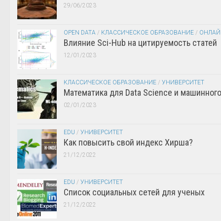
29/06/2023
OPEN DATA
/
КЛАССИЧЕСКОЕ ОБРАЗОВАНИЕ
/
ОНЛАЙ
Влияние Sci-Hub на цитируемость статей
12/01/2023
КЛАССИЧЕСКОЕ ОБРАЗОВАНИЕ
/
УНИВЕРСИТЕТ
Математика для Data Science и машинног
02/01/2023
EDU
/
УНИВЕРСИТЕТ
Как повысить свой индекс Хирша?
21/12/2022
EDU
/
УНИВЕРСИТЕТ
Список социальных сетей для ученых
21/12/2022