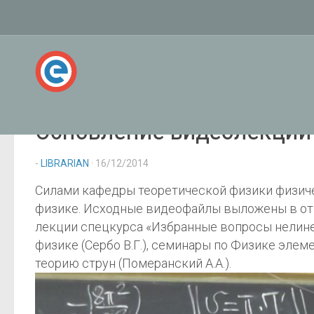
Обновление видеолекций 
-
LIBRARIAN
· 16/12/2014
Силами кафедры теоретической физики физич
физике. Исходные видеофайлы выложены в от
лекции спецкурса «Избранные вопросы нелине
физике (Сербо В.Г.), семинары по Физике элеме
теорию струн (Померанский А.А.).