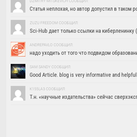
DZMITRY MITSKEVICH СООБЩИЛ:
Статья неплохая, но автор допустил в таком р
ZUZU FREEDOM СООБЩИЛ:
Sci-Hub дает только ссылки на киберленинку (г
ANDREPAVLO СООБЩИЛ:
надо уходить от того что подвидом образовани
SAM SANDY СООБЩИЛ:
Good Article. blog is very informative and helpful
K155LA3 СООБЩИЛ:
Т.н. «научные издательства» сейчас сверхэкс