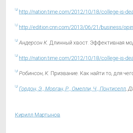
[10]
http://nation.time.com/2012/10/18/college-is-dea
[11]
http://edition.cnn.com/2013/06/21/business/opi
[12]
Андерсон К.
Длинный хвост. Эффективная моде
[13]
http://nation.time.com/2012/10/18/college-is-dea
[14]
Робинсон, К.
Призвание. Как найти то, для чего
[15]
Гордон, Э., Морган, Р., Омелли, Ч., Понтиселл
, 
Кирилл Мартынов