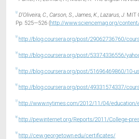
[2]
D’Oliveira, C., Carson, S., James, K., Lazarus, J
. MIT
Pp. 525—526 (
http://www.sciencemag.org/content/
[3]
http://blog.coursera.org/post/29062736760/course
[4]
http://blog.coursera.org/post/53374336556/yah
[5]
http://blog.coursera.org/post/51696469860/10-us
[6]
http://blog.coursera.org/post/49331574337/cour
[7]
http://www.nytimes.com/2012/11/04/education/e
[8]
http://pewinternet.org/Reports/2011/College-pre
[9]
http://cew.georgetown.edu/certificates/