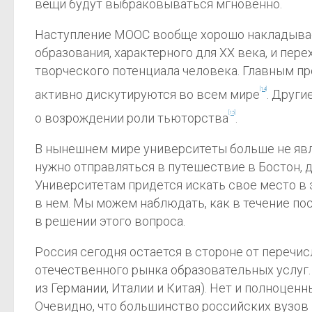
вещи будут выбраковываться мгновенно.
Наступление MOOC вообще хорошо накладывае
образования, характерного для XX века, и пе
творческого потенциала человека. Главным пр
[14]
активно дискутируются во всем мире
. Друг
[15]
о возрождении роли тьюторства
.
В нынешнем мире университеты больше не явл
нужно отправляться в путешествие в Бостон, 
Университетам придется искать свое место в
в нем. Мы можем наблюдать, как в течение п
в решении этого вопроса.
Россия сегодня остается в стороне от перечи
отечественного рынка образовательных услуг.
из Германии, Италии и Китая). Нет и полноце
Очевидно, что большинство российских вузов