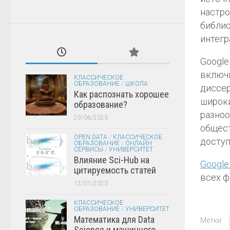
настро
библио
интегр
Google
включи
КЛАССИЧЕСКОЕ
ОБРАЗОВАНИЕ
/
ШКОЛА
диссер
Как распознать хорошее
широки
образование?
разноо
29/06/2023
общест
OPEN DATA
/
КЛАССИЧЕСКОЕ
доступ
ОБРАЗОВАНИЕ
/
ОНЛАЙН
СЕРВИСЫ
/
УНИВЕРСИТЕТ
Влияние Sci-Hub на
Google
цитируемость статей
всех ф
12/01/2023
КЛАССИЧЕСКОЕ
ОБРАЗОВАНИЕ
/
УНИВЕРСИТЕТ
Математика для Data
Метки:
Science и машинного