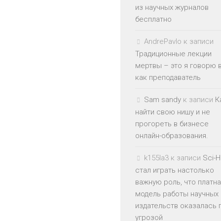
из научных журналов
бесплатно
AndrePavlo
к записи
Традиционные лекции
мертвы – это я говорю 
как преподаватель
Sam sandy
к записи
К
найти свою нишу и не
прогореть в бизнесе
онлайн-образования.
k155la3
к записи
Sci-
стал играть настолько
важную роль, что платн
модель работы научных
издательств оказалась 
угрозой