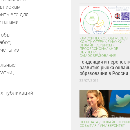
одпискам
оить его для
татами .
чтобы
КЛАССИЧЕСКОЕ ОБРАЗОВАН
абот,
КОМПЬЮТЕРНЫЕ НАУКИ
/
ОНЛАЙН СЕРВИСЫ
/
тчеты из
ПРОФЕССИОНАЛЬНОЕ
ОБУЧЕНИЕ
/
САМООБРАЗОВАНИЕ
Тенденции и перспект
альные
развития рынка онлайн
атьи ,
образования в России
22/07/2022
х публикаций
OPEN DATA
/
ОНЛАЙН СЕРВИ
СОБЫТИЯ
/
УНИВЕРСИТЕТ