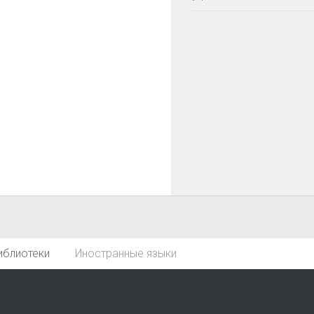
иблиотеки
Иностранные языки