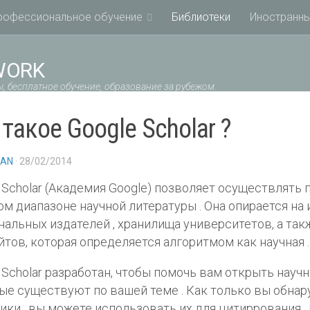
рофессиональное обучение
Библиотеки
Иностранны
WORK
, бесплатное обучение, образование за рубежом.
 такое Google Scholar ?
IAN
· 28/02/2014
Scholar (
Академия Google
) позволяет осуществлять 
м диапазоне научной литературы . Она опирается н
нальных издателей , хранилища университетов, а так
йтов, которая определяется алгоритмом как научная .
 Scholar разработан, чтобы помочь вам открыть науч
рые существуют по вашей теме . Как только вы обнар
ики , вы можете использовать их для цитиррования .