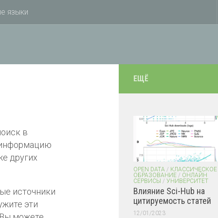
е языки
ЕЩЁ
поиск в
а информацию
же других
OPEN DATA
/
КЛАССИЧЕСКОЕ
ОБРАЗОВАНИЕ
/
ОНЛАЙН
СЕРВИСЫ
/
УНИВЕРСИТЕТ
Влияние Sci-Hub на
ные источники
цитируемость статей
ужите эти
12/01/2023
 Вы можете