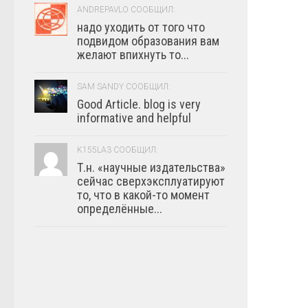
ANDREPAVLO СООБЩИЛ:
надо уходить от того что
подвидом образования вам
желают впихнуть то...
SAM SANDY СООБЩИЛ:
Good Article. blog is very
informative and helpful
K155LA3 СООБЩИЛ:
Т.н. «научные издательства»
сейчас сверхэксплуатируют
то, что в какой-то момент
определённые...