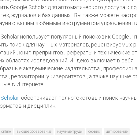
ить Google Scholar для автоматического доступа к п
тек, журналов и баз данных . Вы также можете настр
ауии с вашим любимым инструментом управления ци
 Scholar использует популярный поисковик Google , 
ть поиск для научных материалов, рецензируемых р
таций , книг, препринтов , рефераты и технические о
х областях исследований. Индекс включает в себя
бразные академические издательства , профессион
ва , репозитории университетов , а также научные ст
ные в Интернете.
 Scholar
обеспечивает полнотекстовый поиск научны
орматов и дисциплин.
online
высшее образование
научные труды
сервис
цитирование