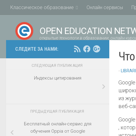
Классическое образование
Онлайн сервисы
П
OPEN EDUCATION NET
открытые технологи в образовании, онлайн-курсы
СЛЕДИТЕ ЗА НАМИ:
Что
СЛЕДУЮЩАЯ ПУБЛИКАЦИЯ
-
LIBRAR
Индексы цитирования
Google 
широко
из жур
веб-са
ПРЕДЫДУЩАЯ ПУБЛИКАЦИЯ
Google
Бесплатный онлайн-сервис для
, кото
обучения Oppia от Google
источн