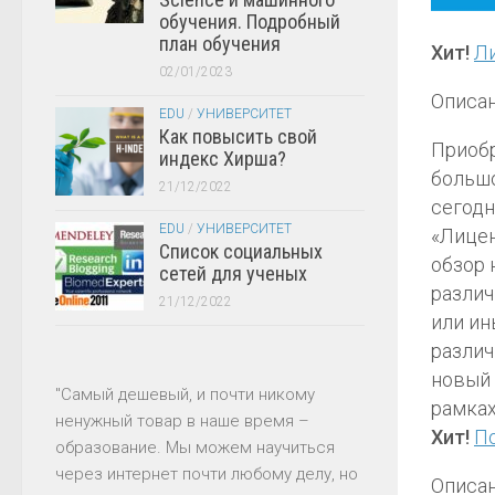
обучения. Подробный
план обучения
Хит!
Ли
02/01/2023
Описан
EDU
/
УНИВЕРСИТЕТ
Как повысить свой
Приобр
индекс Хирша?
большо
21/12/2022
сегодн
EDU
/
УНИВЕРСИТЕТ
«Лицен
Список социальных
обзор 
сетей для ученых
различ
21/12/2022
или ин
различ
новый 
"Самый дешевый, и почти никому
рамках
ненужный товар в наше время –
Хит!
П
образование. Мы можем научиться
через интернет почти любому делу, но
Описан