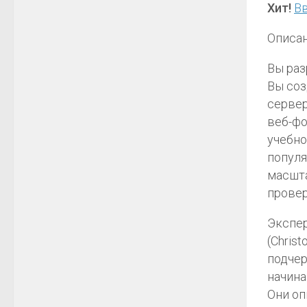
Хит!
В
Описан
Вы раз
Вы соз
сервер
веб-фо
учебно
популя
масшта
провер
Экспер
(Chris
подчер
начина
Они оп