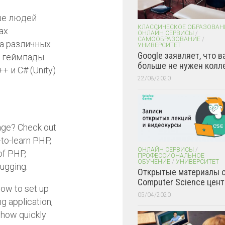
ше людей
КЛАССИЧЕСКОЕ ОБРАЗОВАН
ах
ОНЛАЙН СЕРВИСЫ
/
САМООБРАЗОВАНИЕ
/
а различных
УНИВЕРСИТЕТ
Google заявляет, что в
ь геймпады
больше не нужен колл
 и C# (Unity)
22/08/2020
uage? Check out
-to-learn PHP,
ОНЛАЙН СЕРВИСЫ
/
of PHP,
ПРОФЕССИОНАЛЬНОЕ
ОБУЧЕНИЕ
/
УНИВЕРСИТЕТ
bugging.
Открытые материалы 
Computer Science цент
ow to set up
05/04/2020
g application,
 how quickly