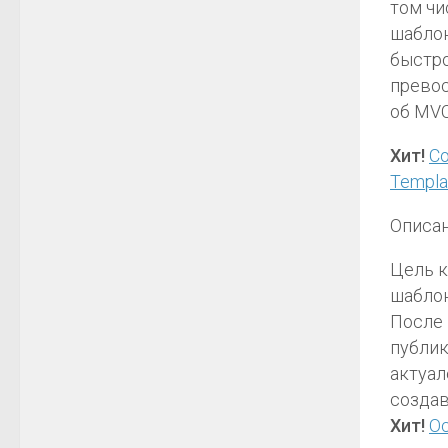
том чи
шаблон
быстро
превос
об MVC
Хит!
С
Templa
Описан
Цель к
шаблон
После 
публик
актуал
создав
Хит!
О