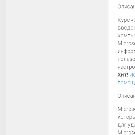
Описан
Курс «
введен
компью
Micros
инфор
пользо
настро
Хит!
И
помощ
Описан
Micros
которы
для уд
Micros