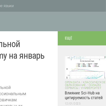
е языки
ЕЩЁ
льной
my на январь
OPEN DATA
/
КЛАССИЧЕСКОЕ
ОБРАЗОВАНИЕ
/
ОНЛАЙН
льной
СЕРВИСЫ
/
УНИВЕРСИТЕТ
Влияние Sci-Hub на
ессиональным
цитируемость статей
новичкам.
12/01/2023
фициальным