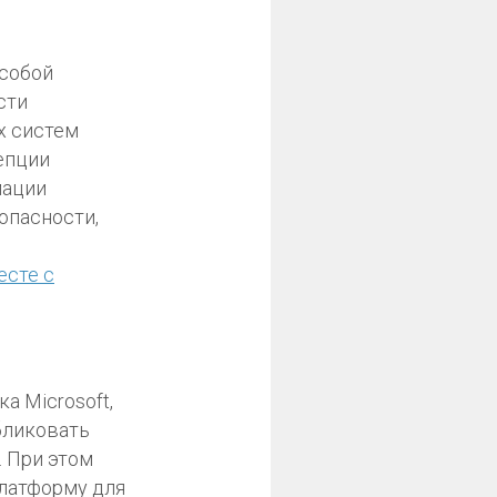
 собой
сти
х систем
епции
мации
опасности,
есте с
а Microsoft,
бликовать
 При этом
платформу для