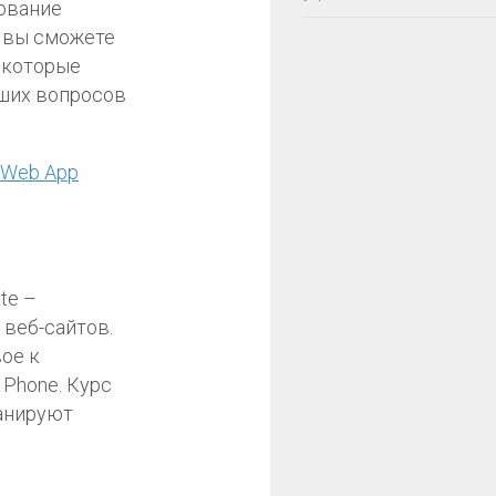
ование
ю вы сможете
 которые
аших вопросов
 Web App
te –
 веб-сайтов.
ое к
Phone. Курс
ланируют