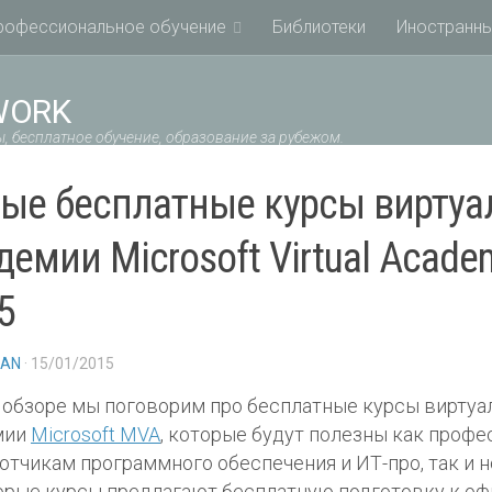
рофессиональное обучение
Библиотеки
Иностранны
WORK
, бесплатное обучение, образование за рубежом.
ые бесплатные курсы виртуа
демии Microsoft Virtual Acade
5
IAN
· 15/01/2015
 обзоре мы поговорим про бесплатные курсы виртуа
мии
Microsoft MVA
, которые будут полезны как проф
отчикам программного обеспечения и ИТ-про, так и 
орые курсы предлагают бесплатную подготовку к о