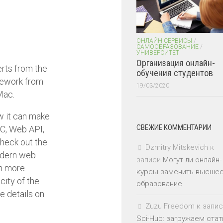
ОНЛАЙН СЕРВИСЫ
/
САМООБРАЗОВАНИЕ
/
УНИВЕРСИТЕТ
Организация онлайн-
rts from the
обучения студентов
mework from
19/03/2020
Mac.
w it can make
СВЕЖИЕ КОММЕНТАРИИ
VC, Web API,
check out the
Dzmitry Mitskevich
к
odern web
записи
Могут ли онлайн-
h more.
курсы заменить высше
city of the
образование
e details on
Zuzu Freedom
к запис
Sci-Hub: загружаем стат