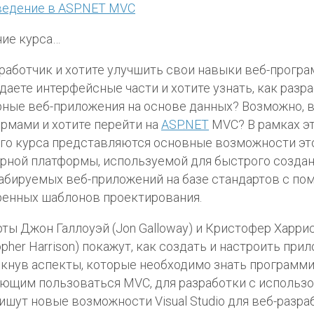
ведение в ASP.NET MVC
ие курса…
работчик и хотите улучшить свои навыки веб-прогр
даете интерфейсные части и хотите узнать, как разр
ные веб-приложения на основе данных? Возможно, 
рмами и хотите перейти на
ASP.NET
MVC? В рамках эт
го курса представляются основные возможности эт
рной платформы, используемой для быстрого созда
бируемых веб-приложений на базе стандартов с п
енных шаблонов проектирования.
ты Джон Галлоуэй (Jon Galloway) и Кристофер Харри
topher Harrison) покажут, как создать и настроить пр
кнув аспекты, которые необходимо знать программи
ющим пользоваться MVC, для разработки с использ
ишут новые возможности Visual Studio для веб-разра