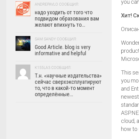
you can
ANDREPAVLO СООБЩИЛ:
надо уходить от того что
Хит! С
подвидом образования вам
желают впихнуть то...
Описан
SAM SANDY СООБЩИЛ:
Wonderi
Good Article. blog is very
product
informative and helpful
Microso
K155LA3 СООБЩИЛ:
This se
Т.н. «научные издательства»
you mor
сейчас сверхэксплуатируют
то, что в какой-то момент
and Ent
определённые...
newest 
standar
ASP.NET
cloud, 
how to 