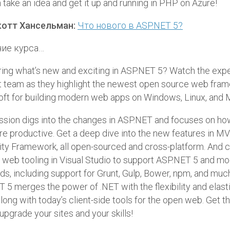
 take an idea and get it up and running in PHP on Azure!
котт Хансельман:
Что нового в ASP.NET 5?
ие курса…
ng what’s new and exciting in ASP.NET 5? Watch the expe
 team as they highlight the newest open source web fra
ft for building modern web apps on Windows, Linux, and 
ssion digs into the changes in ASP.NET and focuses on ho
e productive. Get a deep dive into the new features in M
ity Framework, all open-sourced and cross-platform. And 
web tooling in Visual Studio to support ASP.NET 5 and m
ds, including support for Grunt, Gulp, Bower, npm, and muc
 5 merges the power of .NET with the flexibility and elasti
along with today’s client-side tools for the open web. Get th
upgrade your sites and your skills!