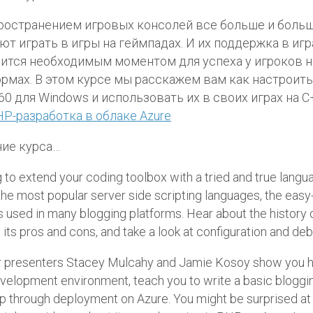
ространением игровых консолей все больше и боль
ют играть в игры на геймпадах. И их поддержка в игр
ится необходимым моментом для успеха у игроков н
рмах. В этом курсе мы расскажем вам как настроит
60 для Windows и использовать их в своих играх на C++
P-разработка в облаке Azure
ие курса…
 to extend your coding toolbox with a tried and true lang
the most popular server side scripting languages, the easy
s used in many blogging platforms. Hear about the history 
 its pros and cons, and take a look at configuration and de
r presenters Stacey Mulcahy and Jamie Kosoy show you h
velopment environment, teach you to write a basic bloggin
p through deployment on Azure. You might be surprised at