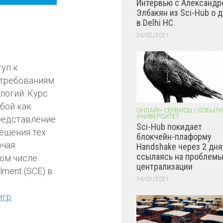
Интервью с Александр
Элбакян из Sci-Hub о 
в Delhi HC
26/02/2021
уп к
 требованиям
логий. Курс
бой как
ОНЛАЙН СЕРВИСЫ
/
СОБЫТИ
УНИВЕРСИТЕТ
представление
Sci-Hub покидает
ешения тех
блокчейн-плаформу
ючая
Handshake через 2 дня
ссылаясь на проблем
том числе
централизации
lment (SCE) в
16/01/2021
игр