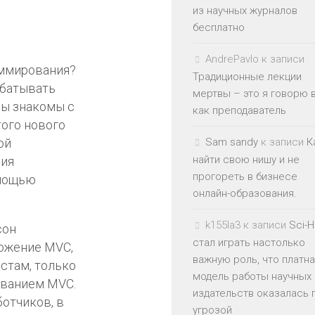
из научных журналов
бесплатно
AndrePavlo
к записи
аммирования?
Традиционные лекции
абатывать
мертвы – это я говорю 
вы знакомы с
как преподаватель
ого нового
ой
Sam sandy
к записи
К
найти свою нишу и не
ния
прогореть в бизнесе
омощью
онлайн-образования.
k155la3
к записи
Sci-
сон
стал играть настолько
иложение MVC,
важную роль, что платн
стам, только
модель работы научных
ованием MVC.
издательств оказалась 
ботчиков, в
угрозой