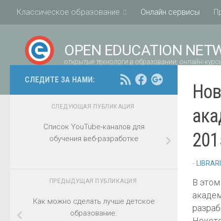
Классическое образование
Онлайн сервисы
П
OPEN EDUCATION NET
открытые технологи в образовании, онлайн-курсы
СЛЕДИТЕ ЗА НАМИ:
Нов
СЛЕДУЮЩАЯ ПУБЛИКАЦИЯ
ака
Список YouTube-каналов для
201
обучения веб-разработке
-
LIBRAR
В этом
ПРЕДЫДУЩАЯ ПУБЛИКАЦИЯ
акаде
Как можно сделать лучше детское
разраб
образование.
Некот