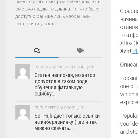
вместо этого смотрим видео, как коты
смешно падают с дивана. То, что было
С расп
доступно раньше лишь избранным,
начина
есть почти у всех."
станов
платфо
XBox 3
Хит!
PH
Описан
DZMITRY MITSKEVICH СООБЩИЛ:
Статья неплохая, но автор
Looking
допустил в таком роде
one of 
обучения фатальную
ошибку:...
which i
explore
ZUZU FREEDOM СООБЩИЛ:
Popula
Sci-Hub дает только ссылки
на киберленинку (где и так
your de
можно скачать...
and ste