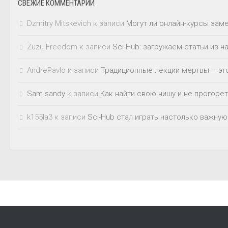
СВЕЖИЕ КОММЕНТАРИИ
Dzmitry Mitskevich
к записи
Могут ли онлайн-курсы зам
Zuzu Freedom
к записи
Sci-Hub: загружаем статьи из 
AndrePavlo
к записи
Традиционные лекции мертвы – это
Sam sandy
к записи
Как найти свою нишу и не прогорет
k155la3
к записи
Sci-Hub стал играть настолько важную