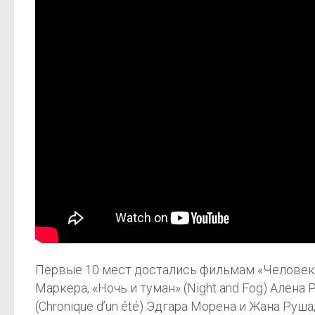
Первые 10 мест достались фильмам «Человек с 
Маркера, «Ночь и туман» (Night and Fog) Алена 
(Chronique d’un été) Эдгара Морена и Жана Руша,