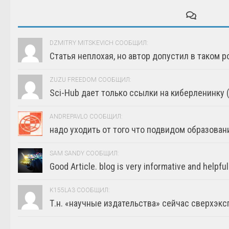
DZMITRY MITSKEVICH СООБЩИЛ:
Статья неплохая, но автор допустил в таком р
ZUZU FREEDOM СООБЩИЛ:
Sci-Hub дает только ссылки на киберленинку (г
ANDREPAVLO СООБЩИЛ:
надо уходить от того что подвидом образовани
SAM SANDY СООБЩИЛ:
Good Article. blog is very informative and helpful
K155LA3 СООБЩИЛ:
Т.н. «научные издательства» сейчас сверхэкс