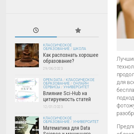
КЛАССИЧЕСКОЕ
ОБРАЗОВАНИЕ
/
ШКОЛА
Как распознать хорошее
Лучший
образование?
технол
29/06/2023
продол
OPEN DATA
/
КЛАССИЧЕСКОЕ
для вс
ОБРАЗОВАНИЕ
/
ОНЛАЙН
СЕРВИСЫ
/
УНИВЕРСИТЕТ
беспла
Влияние Sci-Hub на
подход
цитируемость статей
фотожу
12/01/2023
разобр
КЛАССИЧЕСКОЕ
ОБРАЗОВАНИЕ
/
УНИВЕРСИТЕТ
Предпо
Математика для Data
Science и машинного