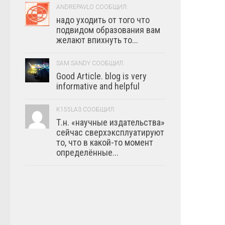
ANDREPAVLO СООБЩИЛ:
надо уходить от того что
подвидом образования вам
желают впихнуть то...
SAM SANDY СООБЩИЛ:
Good Article. blog is very
informative and helpful
K155LA3 СООБЩИЛ:
Т.н. «научные издательства»
сейчас сверхэксплуатируют
то, что в какой-то момент
определённые...