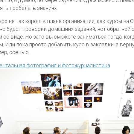
и. Но, я думаю, по мере изучения курса можно с пом
ять пробелы в знаниях.
урс не так хорош в плане организации, как курсы на Co
не будет проверки домашних заданий, нет обратной 
 её виде. Но зато вы сможете заниматься тогда, ког
. Или пока просто добавить курс в закладки, а верну
ер, осенью.
ентальная фотография и фотожурналистика