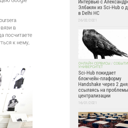
ощью Google
Интервью с Александр
Элбакян из Sci-Hub о 
в Delhi HC
ursera.
26/02/2021
связи в
да посчитаете
ться к нему,
ОНЛАЙН СЕРВИСЫ
/
СОБЫТИ
УНИВЕРСИТЕТ
Sci-Hub покидает
блокчейн-плаформу
Handshake через 2 дня
ссылаясь на проблем
централизации
16/01/2021