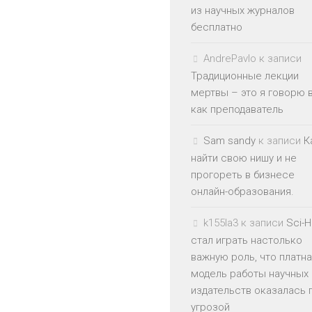
из научных журналов
бесплатно
AndrePavlo
к записи
Традиционные лекции
мертвы – это я говорю 
как преподаватель
Sam sandy
к записи
К
найти свою нишу и не
прогореть в бизнесе
онлайн-образования.
k155la3
к записи
Sci-
стал играть настолько
важную роль, что платн
модель работы научных
издательств оказалась 
угрозой