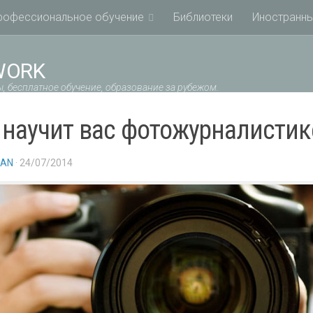
рофессиональное обучение
Библиотеки
Иностранны
WORK
, бесплатное обучение, образование за рубежом.
 научит вас фотожурналистик
IAN
· 24/07/2014