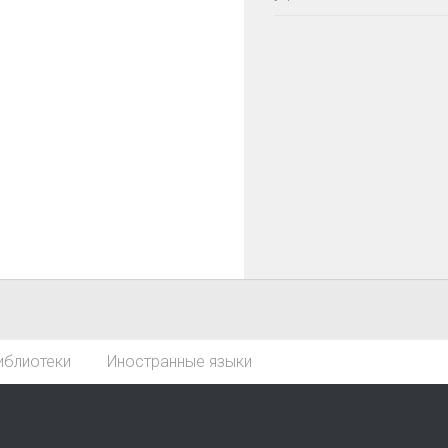
иблиотеки
Иностранные языки