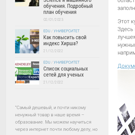
област
обучения. Подробный
заполн
план обучения
02/01/2023
Этот к
Здесь 
EDU
/
УНИВЕРСИТЕТ
лучшем
Как повысить свой
индекс Хирша?
нужным
21/12/2022
наприм
EDU
/
УНИВЕРСИТЕТ
Докум
Список социальных
сетей для ученых
21/12/2022
"Самый дешевый, и почти никому
ненужный товар в наше время –
образование. Мы можем научиться
через интернет почти любому делу, но