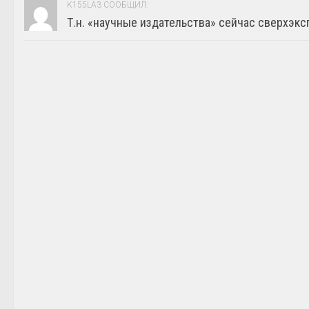
K155LA3 СООБЩИЛ:
Т.н. «научные издательства» сейчас сверхэкс