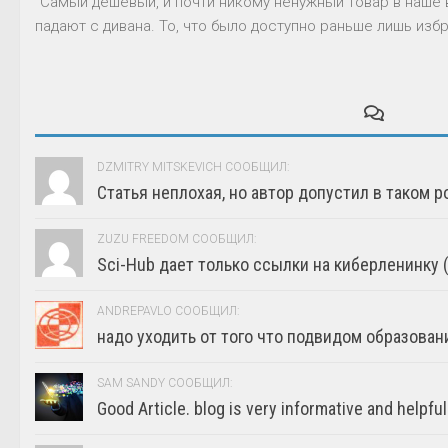
"Самый дешевый, и почти никому ненужный товар в наше 
падают с дивана. То, что было доступно раньше лишь избр
DZMITRY MITSKEVICH СООБЩИЛ:
Статья неплохая, но автор допустил в таком р
ZUZU FREEDOM СООБЩИЛ:
Sci-Hub дает только ссылки на киберленинку (г
ANDREPAVLO СООБЩИЛ:
надо уходить от того что подвидом образовани
SAM SANDY СООБЩИЛ:
Good Article. blog is very informative and helpful