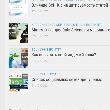
OPEN DATA
/
КЛАССИЧЕСКОЕ ОБРАЗОВАНИЕ
/
ОНЛАЙ
Влияние Sci-Hub на цитируемость статей
12/01/2023
КЛАССИЧЕСКОЕ ОБРАЗОВАНИЕ
/
УНИВЕРСИТЕТ
Математика для Data Science и машинног
02/01/2023
EDU
/
УНИВЕРСИТЕТ
Как повысить свой индекс Хирша?
21/12/2022
EDU
/
УНИВЕРСИТЕТ
Список социальных сетей для ученых
21/12/2022