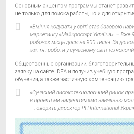
Основным акцентом программы станет развити
не только для поиска работы, но и для открыти
«Вміння кодувати у світі стає базовою нави
маркетингу «Майкрософт Україна». – Вже 9
робочих місць досягне 900 тисяч. За допом
життя і роботи у сучасному світі технологі
Общественные организации, благотворительны
заявку на сайте IDEA и получив учебную прогр
обучения, а также частичную компенсацию тра
«Сучасний високотехнологічний ринок прац
в проекті ми надаватимемо навчанню моло
– говорить директор PH International Укра