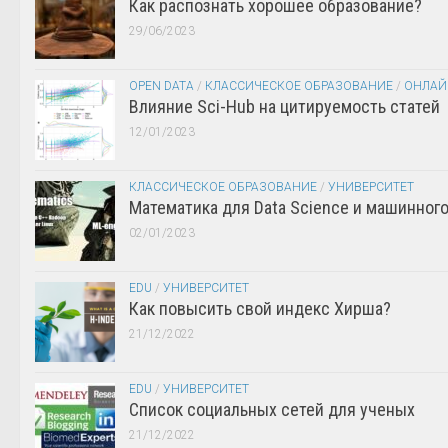
Как распознать хорошее образование?
29/06/2023
OPEN DATA
/
КЛАССИЧЕСКОЕ ОБРАЗОВАНИЕ
/
ОНЛАЙ
Влияние Sci-Hub на цитируемость статей
12/01/2023
КЛАССИЧЕСКОЕ ОБРАЗОВАНИЕ
/
УНИВЕРСИТЕТ
Математика для Data Science и машинног
02/01/2023
EDU
/
УНИВЕРСИТЕТ
Как повысить свой индекс Хирша?
21/12/2022
EDU
/
УНИВЕРСИТЕТ
Список социальных сетей для ученых
21/12/2022