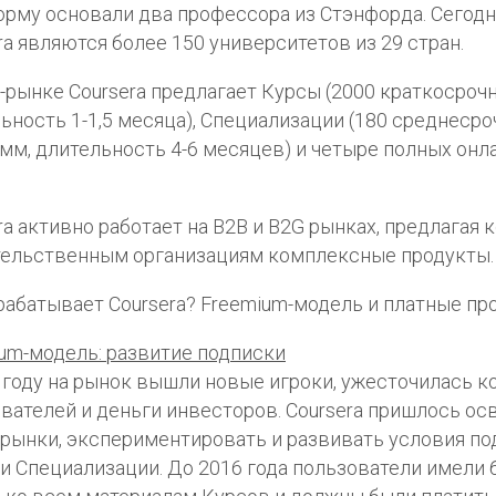
рму основали два профессора из Стэнфорда. Сегодн
ra являются более 150 университетов из 29 стран.
-рынке Coursera предлагает Курсы (2000 краткосроч
ьность 1-1,5 месяца), Специализации (180 среднеср
мм, длительность 4-6 месяцев) и четыре полных онл
ra активно работает на В2В и В2G рынках, предлагая 
тельственным организациям комплексные продукты.
рабатывает Coursera? Freemium-модель и платные п
um-модель: развитие подписки
 году на рынок вышли новые игроки, ужесточилась к
вателей и деньги инвесторов. Coursera пришлось ос
рынки, экспериментировать и развивать условия по
и Специализации. До 2016 года пользователи имели