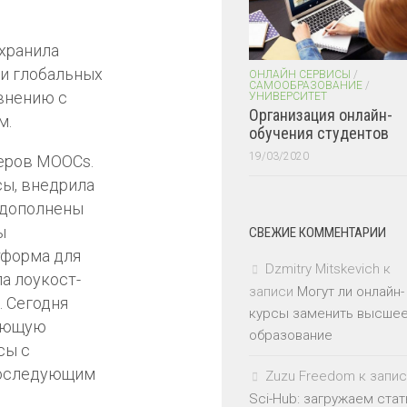
хранила
ди глобальных
ОНЛАЙН СЕРВИСЫ
/
САМООБРАЗОВАНИЕ
/
внению с
УНИВЕРСИТЕТ
Организация онлайн-
м.
обучения студентов
19/03/2020
деров MOOCs.
сы, внедрила
 дополнены
ы
СВЕЖИЕ КОММЕНТАРИИ
тформа для
Dzmitry Mitskevich
к
ла лоукост-
записи
Могут ли онлайн-
. Сегодня
курсы заменить высше
тающую
образование
сы с
последующим
Zuzu Freedom
к запис
Sci-Hub: загружаем стат