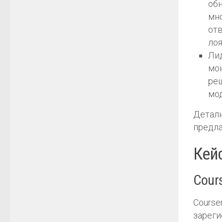
обн
мн
отв
лоя
Ли
мо
ре
мо
Деталн
предла
Кей
Cour
Course
зареги