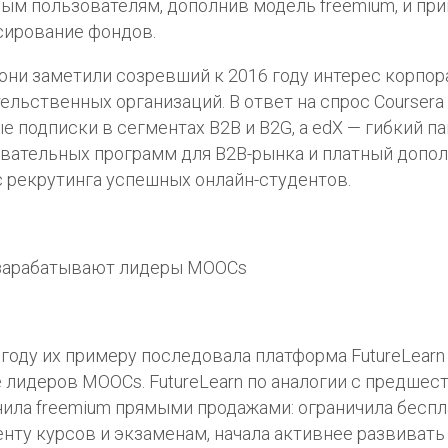
ым пользователям, дополнив модель freemium, и пр
сирование фондов.
они заметили созревший к 2016 году интерес корпор
ельственных организаций. В ответ на спрос Courser
е подписки в сегментах В2В и В2G, а edX — гибкий п
вательных программ для В2В-рынка и платный допо
 рекрутинга успешных онлайн-студентов.
 году их примеру последовала платформа FutureLearn
 лидеров MOOCs. FutureLearn по аналогии с предше
ила freemium прямыми продажами: ограничила бесп
енту курсов и экзаменам, начала активнее развивать