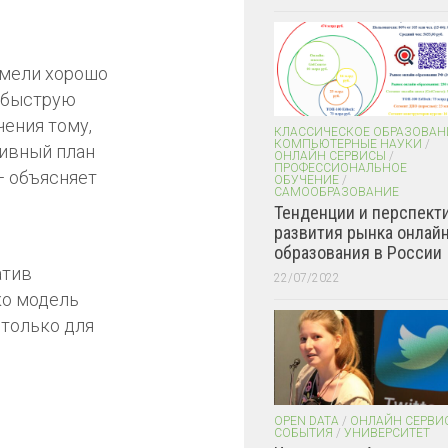
имели хорошо
а быструю
чения тому,
КЛАССИЧЕСКОЕ ОБРАЗОВАН
КОМПЬЮТЕРНЫЕ НАУКИ
/
сивный план
ОНЛАЙН СЕРВИСЫ
/
ПРОФЕССИОНАЛЬНОЕ
— объясняет
ОБУЧЕНИЕ
/
САМООБРАЗОВАНИЕ
Тенденции и перспект
развития рынка онлайн
образования в России
атив
22/07/2022
ко модель
 только для
OPEN DATA
/
ОНЛАЙН СЕРВИ
СОБЫТИЯ
/
УНИВЕРСИТЕТ