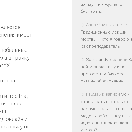
из научных журналов
бесплатно
AndrePavlo
к записи
является
Традиционные лекции
енения имеет
мертвы – это я говорю 
как преподаватель
глобальные
ила в тройку
Sam sandy
к записи
К
angX
найти свою нишу и не
прогореть в бизнесе
нта на
онлайн-образования.
k155la3
к записи
Sci-
 free trial,
стал играть настолько
висы для
важную роль, что платн
инг
модель работы научных
ид онлайн и
издательств оказалась 
оскольку не
угрозой