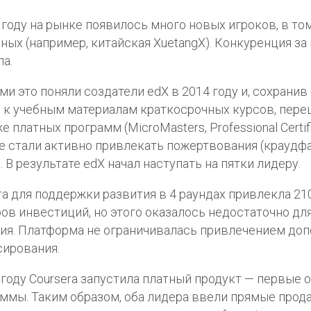
 году на рынке появилось много новых игроков, в то
ных (например, китайская XuetangX). Конкуренция за
а.
и это поняли создатели edX в 2014 году и, сохрани
 к учебным материалам краткосрочных курсов, пере
 платных программ (MicroMasters, Professional Certific
е стали активно привлекать пожертвования (краудфа
. В результате edX начал наступать на пятки лидеру.
ra для поддержки развития в 4 раундах привлекла 21
ов инвестиций, но этого оказалось недостаточно дл
ия. Платформа не ограничивалась привлечением до
ирования.
 году Coursera запустила платный продукт — первые 
ммы. Таким образом, оба лидера ввели прямые прод