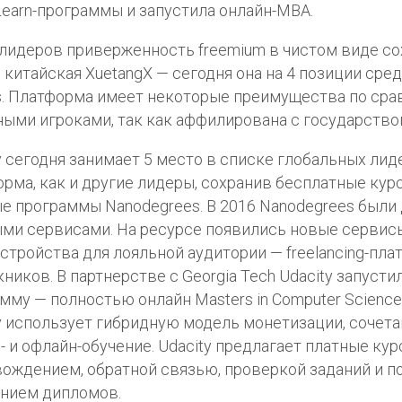
Learn-программы и запустила онлайн-МВА.
лидеров приверженность freemium в чистом виде со
 китайская XuetangX — сегодня она на 4 позиции сре
 Платформа имеет некоторые преимущества по сра
ыми игроками, так как аффилирована с государство
y сегодня занимает 5 место в списке глобальных ли
рма, как и другие лидеры, сохранив бесплатные кур
е программы Nanodegrees. В 2016 Nanodegrees были
ми сервисами. На ресурсе появились новые сервис
стройства для лояльной аудитории — freеlancing-пла
ников. В партнерстве с Georgia Tech Udacity запусти
мму — полностью онлайн Masters in Computer Science
y использует гибридную модель монетизации, соче
- и офлайн-обучение. Udacity предлагает платные кур
ождением, обратной связью, проверкой заданий и 
нием дипломов.