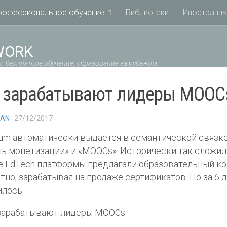
рофессиональное обучение
Библиотеки
Иностранны
WORK
, бесплатное обучение, образование за рубежом.
 зарабатывают лидеры MOOC
IAN
· 27/12/2017
um автоматически выдается в семантической связке
ь монетизации» и «MOOCs». Исторически так сложило
 EdTech платформы предлагали образовательный ко
тно, зарабатывая на продаже сертификатов. Но за 6 
лось.