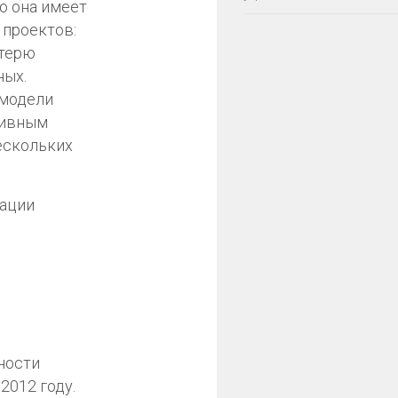
о она имеет
 проектов:
отерю
ных.
 модели
тивным
ескольких
зации
ности
2012 году.