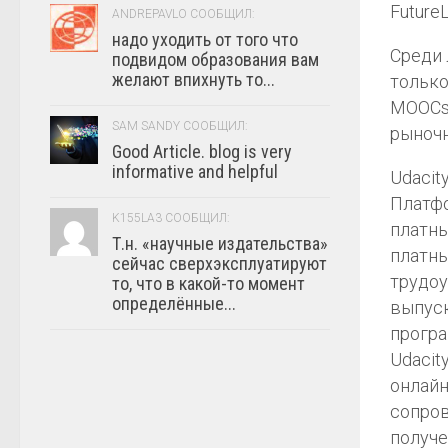
Future
ANDREPAVLO СООБЩИЛ:
надо уходить от того что
Среди 
подвидом образования вам
желают впихнуть то...
только
MOOCs.
SAM SANDY СООБЩИЛ:
рыночн
Good Article. blog is very
informative and helpful
Udacit
Платфо
K155LA3 СООБЩИЛ:
платны
Т.н. «научные издательства»
платны
сейчас сверхэксплуатируют
трудоу
то, что в какой-то момент
определённые...
выпуск
програ
Udacit
онлайн
сопров
получе