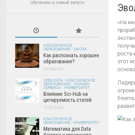
обучению и новый запуск
Эво
«На мн
прораб
экспан
получа
КЛАССИЧЕСКОЕ
ОБРАЗОВАНИЕ
/
ШКОЛА
роста 
Как распознать хорошее
образование?
этот и
основ
29/06/2023
OPEN DATA
/
КЛАССИЧЕСКОЕ
Лидеры
ОБРАЗОВАНИЕ
/
ОНЛАЙН
СЕРВИСЫ
/
УНИВЕРСИТЕТ
огромн
Влияние Sci-Hub на
freemi
цитируемость статей
развит
12/01/2023
КЛАССИЧЕСКОЕ
ОБРАЗОВАНИЕ
/
УНИВЕРСИТЕТ
Математика для Data
Science и машинного