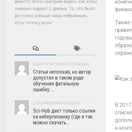
конечн
вместо этого смотрим видео, как коты
смешно падают с дивана. То, что было
финан
доступно раньше лишь избранным,
Также 
есть почти у всех."
правит
годовы
образо
сервис
DZMITRY MITSKEVICH СООБЩИЛ:
Статья неплохая, но автор
допустил в таком роде
обучения фатальную
ошибку:...
ZUZU FREEDOM СООБЩИЛ:
В 2017
Sci-Hub дает только ссылки
списке
на киберленинку (где и так
дополн
можно скачать...
к конт