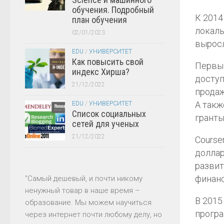
обучения. Подробный
К 2014
план обучения
локаль
02/01/2023
выросл
EDU
/
УНИВЕРСИТЕТ
Как повысить свой
Первым
индекс Хирша?
доступ
21/12/2022
продаже
А такж
EDU
/
УНИВЕРСИТЕТ
Список социальных
гранты
сетей для ученых
21/12/2022
Course
доллар
развит
финанс
"Самый дешевый, и почти никому
ненужный товар в наше время –
В 2015
образование. Мы можем научиться
програ
через интернет почти любому делу, но