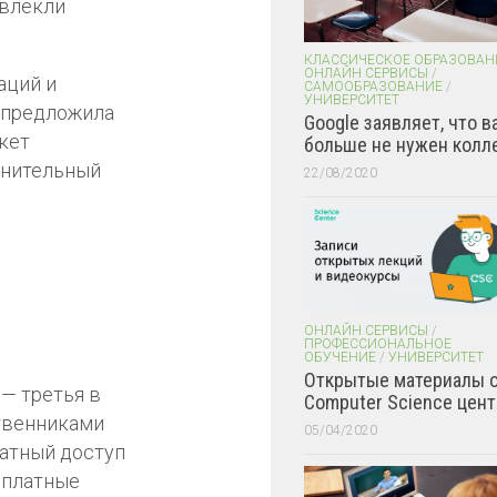
ивлекли
КЛАССИЧЕСКОЕ ОБРАЗОВАН
ОНЛАЙН СЕРВИСЫ
/
аций и
САМООБРАЗОВАНИЕ
/
УНИВЕРСИТЕТ
a предложила
Google заявляет, что в
акет
больше не нужен колл
лнительный
22/08/2020
ОНЛАЙН СЕРВИСЫ
/
ПРОФЕССИОНАЛЬНОЕ
ОБУЧЕНИЕ
/
УНИВЕРСИТЕТ
Открытые материалы 
 — третья в
Computer Science цент
ственниками
05/04/2020
латный доступ
 платные