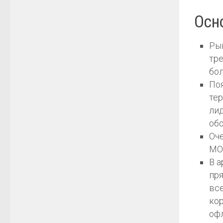
Осн
Ры
тре
бол
По
тер
лид
обо
Оче
MO
В а
пр
все
кор
офл