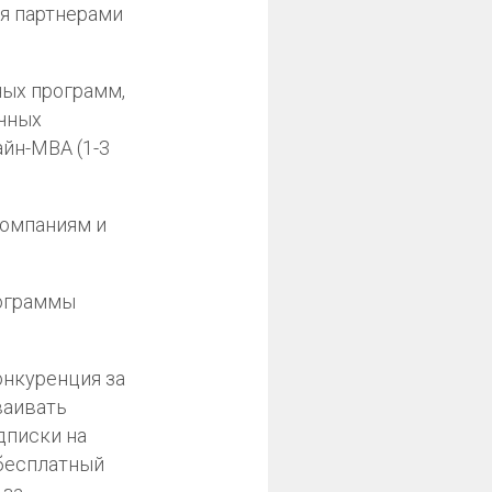
я партнерами
ных программ,
очных
айн-МВА (1-3
компаниям и
рограммы
онкуренция за
ваивать
дписки на
 бесплатный