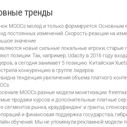
овные тренды
нок MOOCs молод и только формируется. Основным 
нд постоянных изменений. Скорость реакции на изм
ьшое значение.
являются новые сильные локальные игроки, старые 
яют позиции. Так, например, Udacity в 2016 году вход
еров, а сегодня занимает 5 позицию. Китайская Xuet
стрила конкуренцию в группе лидеров.
видна тенденция увеличения объема платного конте
OCs.
рсенале MOOCs разные модели монетизации: freemium и
ямые продажи курсов и дополнительные платные сер
х сегментов рынка, краудфандинг и гранты, спонсор
пораций и финансовая поддержка государства, гибр
айн обучения. Мы не упомянули рекламной модели п