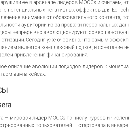
аружили ее в арсенале лидеров MOOCs и считаем, чт
ого потенциальных негативных эффектов для EdTech
лечение внимания от образовательного контента, п
льности аудитории из-за продажи персональных дан
деры непрерывно эволюционируют, совершенствуя
нетизации. Сегодня уже очевидно, что самым эффек
шением является комплексный подход и сочетание н
делей привлечения финансирования.
ое описание эволюции подходов лидеров к монети
гаем вам в кейсах.
сы
sera
ra — мировой лидер MOOCs по числу курсов и числен
стрированных пользователей — стартовала в январе 