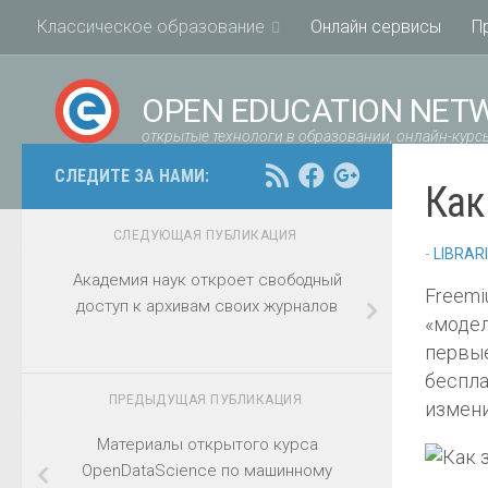
Классическое образование
Онлайн сервисы
П
OPEN EDUCATION NET
открытые технологи в образовании, онлайн-курсы
СЛЕДИТЕ ЗА НАМИ:
Как
СЛЕДУЮЩАЯ ПУБЛИКАЦИЯ
-
LIBRAR
Академия наук откроет свободный
Freemi
доступ к архивам своих журналов
«модел
первые
беспла
ПРЕДЫДУЩАЯ ПУБЛИКАЦИЯ
измени
Материалы открытого курса
OpenDataScience по машинному