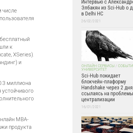
Интервью с Александр
Элбакян из Sci-Hub о 
м числе
в Delhi HC
 пользователя
26/02/2021
в бесплатный
шли к
ate, XSeries).
ндинг) и
ОНЛАЙН СЕРВИСЫ
/
СОБЫТИ
УНИВЕРСИТЕТ
Sci-Hub покидает
блокчейн-плаформу
0.3 миллиона
Handshake через 2 дня
я устойчивого
ссылаясь на проблем
полнительного
централизации
16/01/2021
онлайн МВА-
ажи продукта