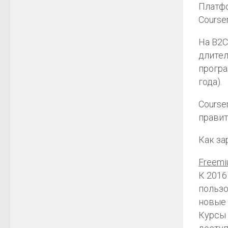
Платфо
Course
На В2С
длител
програ
года).
Course
прави
Как за
Freemi
К 2016
пользо
новые 
Курсы 