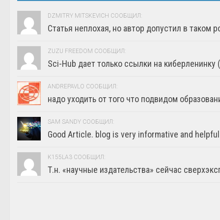
DZMITRY MITSKEVICH СООБЩИЛ:
Статья неплохая, но автор допустил в таком р
ZUZU FREEDOM СООБЩИЛ:
Sci-Hub дает только ссылки на киберленинку (г
ANDREPAVLO СООБЩИЛ:
надо уходить от того что подвидом образовани
SAM SANDY СООБЩИЛ:
Good Article. blog is very informative and helpful
K155LA3 СООБЩИЛ:
Т.н. «научные издательства» сейчас сверхэкс