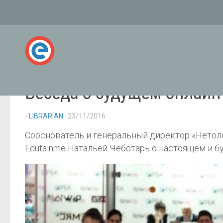
Беседа о будущем онлайн-
-
LIBRARIAN
· 23/11/2016
Сооснователь и генеральный директор «Нетол
Edutainme Натальей Чеботарь о настоящем и 