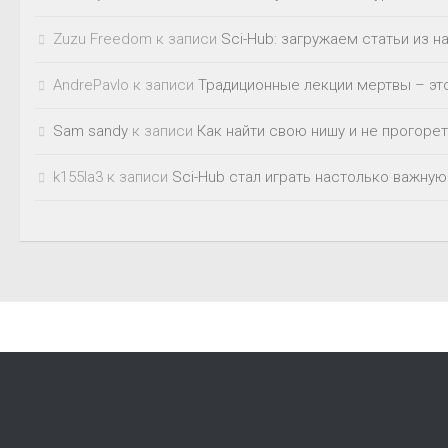
Zuzu Freedom
к записи
Sci-Hub: загружаем статьи из 
AndrePavlo
к записи
Традиционные лекции мертвы – это
Sam sandy
к записи
Как найти свою нишу и не прогорет
k155la3
к записи
Sci-Hub стал играть настолько важную