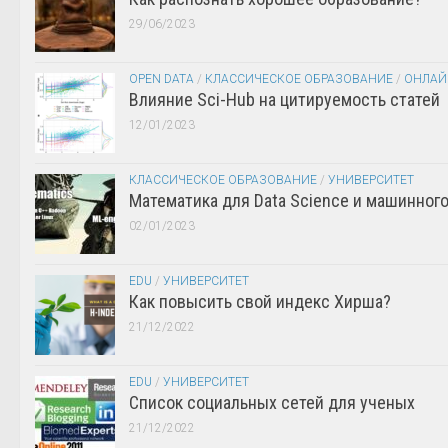
29/06/2023
OPEN DATA
/
КЛАССИЧЕСКОЕ ОБРАЗОВАНИЕ
/
ОНЛАЙ
Влияние Sci-Hub на цитируемость статей
12/01/2023
КЛАССИЧЕСКОЕ ОБРАЗОВАНИЕ
/
УНИВЕРСИТЕТ
Математика для Data Science и машинног
02/01/2023
EDU
/
УНИВЕРСИТЕТ
Как повысить свой индекс Хирша?
21/12/2022
EDU
/
УНИВЕРСИТЕТ
Список социальных сетей для ученых
21/12/2022