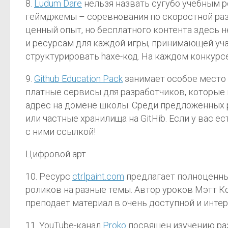
8.
Ludum Dare
нельзя назвать сугубо учебным р
геймджемы – соревнования по скоростной разр
ценный опыт, но бесплатного контента здесь н
и ресурсам для каждой игры, принимающей уча
структурировать haxe-код. На каждом конкурс
9.
Github Education Pack
занимает особое место 
платные сервисы для разработчиков, которые
адрес на домене школы. Среди предложенных 
или частные хранилища на GitHib. Если у вас 
с ними ссылкой!
Цифровой арт
10. Ресурс
ctrlpaint.com
предлагает полноценны
роликов на разные темы. Автор уроков Мэтт К
преподает материал в очень доступной и инте
11. YouTube-канал
Proko
посвящен изучению раз