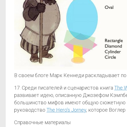
В своем блоге Марк Кеннеди раскладывает п
17. Среди писателей и сценаристов книга
The W
развивает идею, описанную Джозефом Кэмпбелло
большинство мифов имеют общую сюжетную стр
руководство
The Hero’s Jorney
, которое Воглер
Справочные материалы