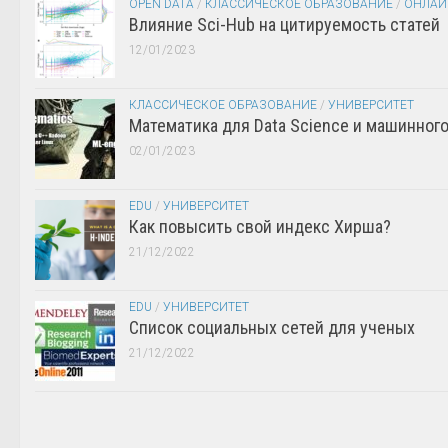
OPEN DATA
/
КЛАССИЧЕСКОЕ ОБРАЗОВАНИЕ
/
ОНЛАЙ
Влияние Sci-Hub на цитируемость статей
12/01/2023
КЛАССИЧЕСКОЕ ОБРАЗОВАНИЕ
/
УНИВЕРСИТЕТ
Математика для Data Science и машинног
02/01/2023
EDU
/
УНИВЕРСИТЕТ
Как повысить свой индекс Хирша?
21/12/2022
EDU
/
УНИВЕРСИТЕТ
Список социальных сетей для ученых
21/12/2022