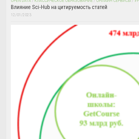
OPEN DATA
/
КЛАССИЧЕСКОЕ ОБРАЗОВАНИЕ
/
ОНЛАЙН СЕРВИСЫ
/
У
Влияние Sci-Hub на цитируемость статей
12/01/2023