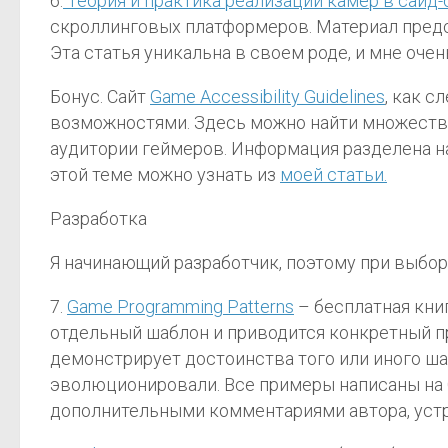
6.
Теория и практика реализации камер в сайд
скроллинговых платформеров. Материал предс
Эта статья уникальна в своем роде, и мне оче
Бонус. Сайт
Game Accessibility Guidelines
, как 
возможностями. Здесь можно найти множеств
аудитории геймеров. Информация разделена на
этой теме можно узнать из
моей статьи.
Разработка
Я начинающий разработчик, поэтому при выбор
7.
Game Programming Patterns
– бесплатная кни
отдельный шаблон и приводится конкретный пр
демонстрирует достоинства того или иного ша
эволюционировали. Все примеры написаны на C
дополнительными комментариями автора, устр