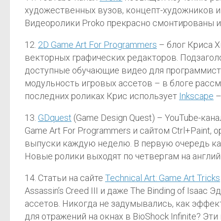
художественных вузов, концепт-художников и
Видеоролики Proko прекрасно смонтированы и
12.
2D Game Art For Programmers
– блог Криса Х
векторных графических редакторов. Подзаголо
доступные обучающие видео для программистов
модульность игровых ассетов – в блоге расс
последних роликах Крис использует
Inkscape
–
13.
GDquest
(Game Design Quest) – YouTube-ка
Game Art For Programmers и сайтом Ctrl+Paint
выпуски каждую неделю. В первую очередь кан
Новые ролики выходят по четвергам на англий
14. Статьи на сайте
Technical Art: Game Art Tricks
Assassin’s Creed III и даже The Binding of I
ассетов. Никогда не задумывались, как эффек
для отражений на окнах в BioShock Infinite? Эт