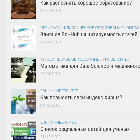
Как распознать хорошее образование?
29/06/2023
OPEN DATA
/
КЛАССИЧЕСКОЕ ОБРАЗОВАНИЕ
/
ОНЛАЙ
Влияние Sci-Hub на цитируемость статей
12/01/2023
КЛАССИЧЕСКОЕ ОБРАЗОВАНИЕ
/
УНИВЕРСИТЕТ
Математика для Data Science и машинног
02/01/2023
EDU
/
УНИВЕРСИТЕТ
Как повысить свой индекс Хирша?
21/12/2022
EDU
/
УНИВЕРСИТЕТ
Список социальных сетей для ученых
21/12/2022