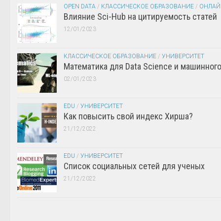
OPEN DATA
/
КЛАССИЧЕСКОЕ ОБРАЗОВАНИЕ
/
ОНЛАЙ
Влияние Sci-Hub на цитируемость статей
12/01/2023
КЛАССИЧЕСКОЕ ОБРАЗОВАНИЕ
/
УНИВЕРСИТЕТ
Математика для Data Science и машинног
02/01/2023
EDU
/
УНИВЕРСИТЕТ
Как повысить свой индекс Хирша?
21/12/2022
EDU
/
УНИВЕРСИТЕТ
Список социальных сетей для ученых
21/12/2022