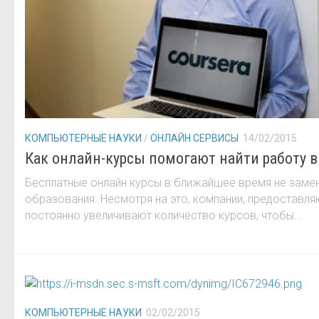
КОМПЬЮТЕРНЫЕ НАУКИ
/
ОНЛАЙН СЕРВИСЫ
14/02/2015
Как онлайн-курсы помогают найти работу в 
Бесплатные онлайн курсы в ближайшее время не замен
образования. Несмотря на это, компании, предоставл
постоянно увеличивают количество курсов, чтобы...
КОМПЬЮТЕРНЫЕ НАУКИ
02/02/2015