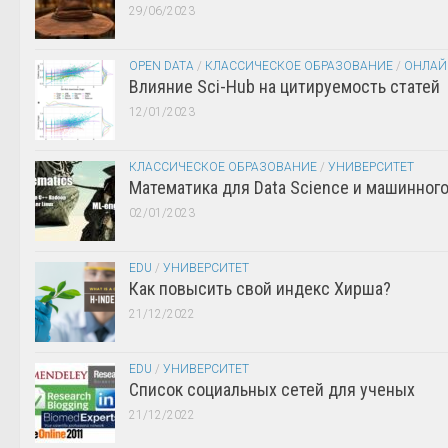
29/06/2023
OPEN DATA
/
КЛАССИЧЕСКОЕ ОБРАЗОВАНИЕ
/
ОНЛАЙ
Влияние Sci-Hub на цитируемость статей
12/01/2023
КЛАССИЧЕСКОЕ ОБРАЗОВАНИЕ
/
УНИВЕРСИТЕТ
Математика для Data Science и машинног
02/01/2023
EDU
/
УНИВЕРСИТЕТ
Как повысить свой индекс Хирша?
21/12/2022
EDU
/
УНИВЕРСИТЕТ
Список социальных сетей для ученых
21/12/2022