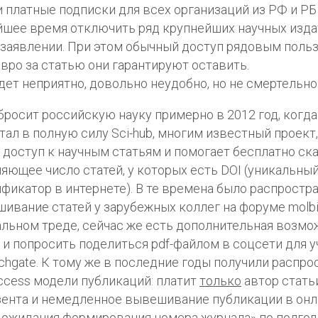
и платные подписки для всех организаций из РФ и РБ 
шее время отключить ряд крупнейших научных изда
заявлении.
При этом обычный доступ рядовым поль
евро за статью они гарантируют оставить.
дет неприятно, довольно неудобно, но не смертельно 
бросит российскую науку примерно в 2012 год, когда
тал в полную силу Sci-hub, многим известный проект
 доступ к научным статьям и помогает бесплатно ск
яющее число статей, у которых есть DOI (уникальны
фикатор в интернете). В те времена было распростр
ивание статей у зарубежных коллег на форуме molbi
льном треде, сейчас же есть дополнительная возмо
 и попросить поделиться pdf-файлом в соцсети для 
chgate. К тому же в последние годы получили распр
ccess модели публикаций: платит
только
автор статьи
ента и немедленное вывешивание публикации в онла
 ожидания формирования номера журнала» по полгод