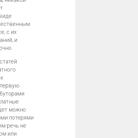
ет
 виде
ачественным
e, с их
аний, и
очно.
 статей
атного
ак
 первую
ибуторами
платные
удет можно
ыми потерями
ям речь не
ном или