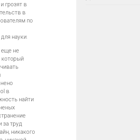
и грозят в
тельств в
зователям по
для науки.
 еще не
, который
ачивать
й
анено
ol в
жность найти
ученых
остранение
 за труд
йн, никакого
а, никакой