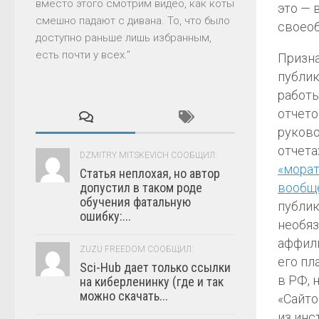
вместо этого смотрим видео, как коты
это — 
смешно падают с дивана. То, что было
своеоб
доступно раньше лишь избранным,
есть почти у всех."
Призна
публик
работы
отчето
руково
отчета
DZMITRY MITSKEVICH СООБЩИЛ:
«морат
Статья неплохая, но автор
допустил в таком роде
вообщ
обучения фатальную
публик
ошибку:...
необяз
аффили
ZUZU FREEDOM СООБЩИЛ:
его пл
Sci-Hub дает только ссылки
в РФ, 
на киберленинку (где и так
можно скачать...
«Сайто
из инс