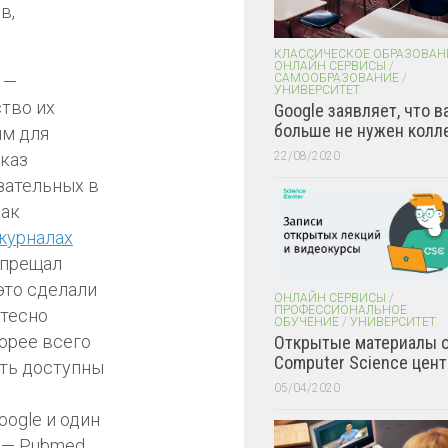
в,
КЛАССИЧЕСКОЕ ОБРАЗОВАН
ОНЛАЙН СЕРВИСЫ
/
САМООБРАЗОВАНИЕ
/
 —
УНИВЕРСИТЕТ
тво их
Google заявляет, что в
больше не нужен колл
ым для
22/08/2020
тказ
зательных в
как
 журналах
апрещал
это сделали
ОНЛАЙН СЕРВИСЫ
/
ПРОФЕССИОНАЛЬНОЕ
 тесно
ОБУЧЕНИЕ
/
УНИВЕРСИТЕТ
корее всего
Открытые материалы 
Computer Science цент
ыть доступны
05/04/2020
oogle и один
on — Pubmed