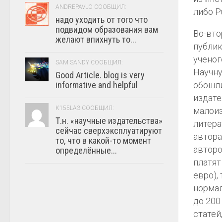
ANDREPAVLO СООБЩИЛ:
либо P
надо уходить от того что
подвидом образования вам
Во-вто
желают впихнуть то...
публик
ученог
SAM SANDY СООБЩИЛ:
Научну
Good Article. blog is very
informative and helpful
обошли
издате
K155LA3 СООБЩИЛ:
малоиз
Т.н. «научные издательства»
литера
сейчас сверхэксплуатируют
автора
то, что в какой-то момент
авторо
определённые...
платят
евро),
нормал
до 200
статей