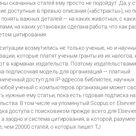
ны скачанных статей ему просто не подойдут. Да, у с
ие доступные в превью описания («абстракты»), но п
 понять важных деталей — на каких животных, с как
лами, на каких установках сделана работа, что как р
том цитирования.
 ситуации возмутились не только ученые, но и научн
зации, которые платят ученым гранты из их налогов,
т в карманах издательств. Поэтому издательствами
а подписочная модель для организаций — платный
ниченный доступ для IP-адресов библиотек, научных
юбой ученый с компьютеров организации может св
ь нужные ему статьи, пока есть годовая подписка н
льства. В том числе на упомянутый Scopus от Elsevier
ка доступа с поисковиком прежде всего для Elsevie
, а заодно и система цитирования, в которой, разумее
, чем 20000 статей, о которых пишет TJ.