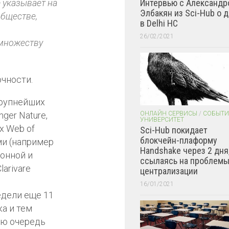
Интервью с Александр
 указывает на
Элбакян из Sci-Hub о 
обществе,
в Delhi HC
26/02/2021
 множеству
чности.
крупнейших
ОНЛАЙН СЕРВИСЫ
/
СОБЫТИ
nger Nature,
УНИВЕРСИТЕТ
х Web of
Sci-Hub покидает
блокчейн-плаформу
ми (например
Handshake через 2 дня
онной и
ссылаясь на проблем
arivare
централизации
16/01/2021
дели еще 11
а и тем
ую очередь