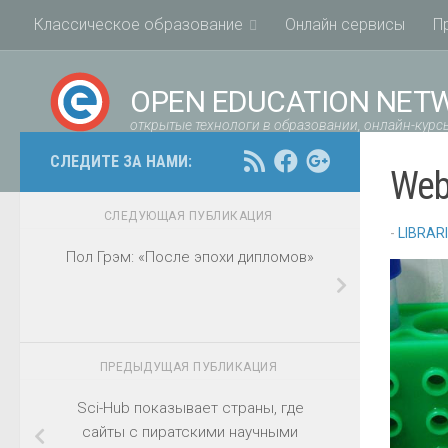
Классическое образование
Онлайн сервисы
П
OPEN EDUCATION NET
открытые технологи в образовании, онлайн-курсы
СЛЕДИТЕ ЗА НАМИ:
Web
СЛЕДУЮЩАЯ ПУБЛИКАЦИЯ
-
LIBRAR
Пол Грэм: «После эпохи дипломов»
ПРЕДЫДУЩАЯ ПУБЛИКАЦИЯ
Sci-Hub показывает страны, где
сайты c пиратскими научными