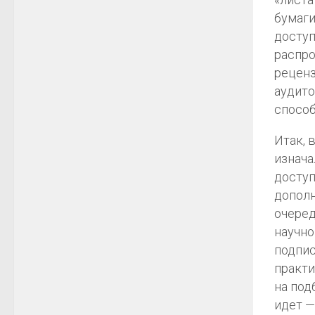
бумаги
доступ
распро
реценз
аудито
способ
Итак, 
изнача
доступ
дополн
очеред
научно
подпис
практи
на под
идет —