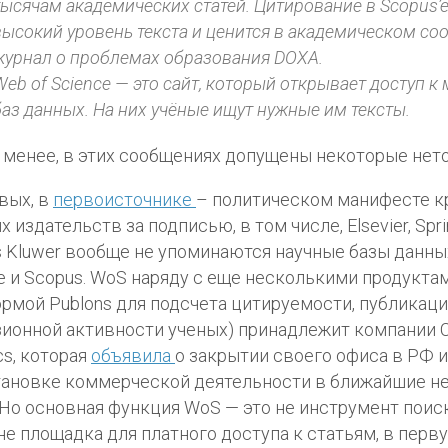
тысячам академических статей. Цитирование в Scopus’e
высокий уровень текста и ценится в академическом со
журнал о проблемах образования DOXA.
Web of Science — это сайт, который открывает доступ к
баз данных. На них учёные ищут нужные им тексты.
 менее, в этих сообщениях допущены некоторые нето
вых, в
первоисточнике
– политическом манифесте 
х издательств за подписью, в том числе, Elsevier, Spri
s Kluwer вообще не упоминаются научные базы данны
e и Scopus. WoS наряду с еще несколькими продукта
рмой Publons для подсчета цитируемости, публикаци
ионной активности ученых) принадлежит компании Cl
cs, которая
объявила
о закрытии своего офиса в РФ и
ановке коммерческой деятельности в ближайшие не
 Но основная функция WoS — это не инструмент поиск
не площадка для платного доступа к статьям, в перв