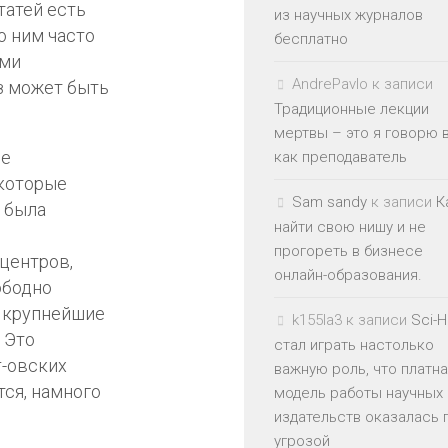
татей есть
из научных журналов
о ним часто
бесплатно
ими
AndrePavlo
к записи
аз может быть
Традиционные лекции
мертвы – это я говорю 
ые
как преподаватель
 которые
Sam sandy
к записи
К
 была
найти свою нишу и не
прогореть в бизнесе
 центров,
онлайн-образования.
ободно
а крупнейшие
k155la3
к записи
Sci-
. Это
стал играть настолько
r-овских
важную роль, что платн
тся, намного
модель работы научных
издательств оказалась 
угрозой