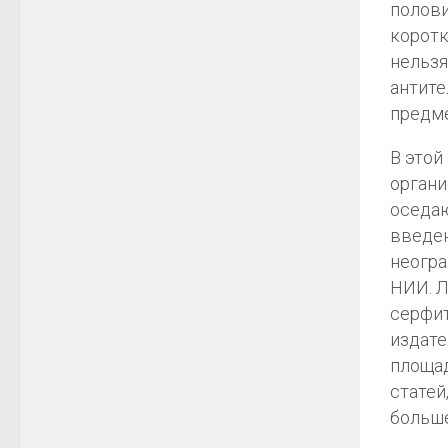
полови
коротк
нельзя
антите
предме
В этой
органи
оседаю
введен
неогра
НИИ. Л
серфит
издате
площад
статей
больше