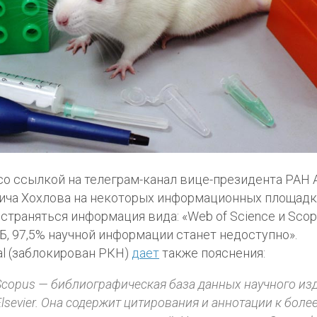
со ссылкой на телеграм-канал вице-президента РАН 
ча Хохлова на некоторых информационных площадк
страняться информация вида: «Web of Science и Sco
Б, 97,5% научной информации станет недоступно».
al (заблокирован РКН)
дает
также пояснения:
Scopus — библиографическая база данных научного из
Elsevier. Она содержит цитирования и аннотации к боле