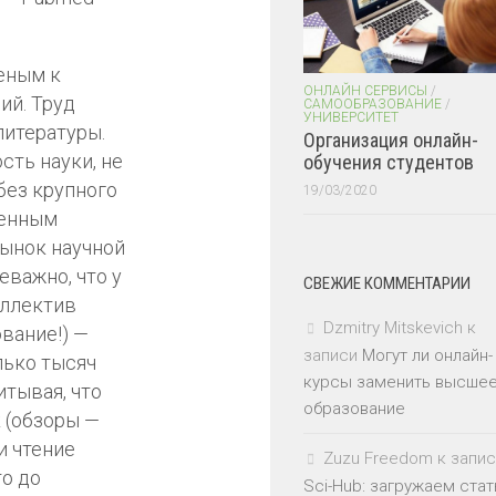
ченым к
ОНЛАЙН СЕРВИСЫ
/
ий. Труд
САМООБРАЗОВАНИЕ
/
УНИВЕРСИТЕТ
литературы.
Организация онлайн-
сть науки, не
обучения студентов
без крупного
19/03/2020
венным
рынок научной
еважно, что у
СВЕЖИЕ КОММЕНТАРИИ
оллектив
Dzmitry Mitskevich
к
вание!) —
записи
Могут ли онлайн-
лько тысяч
курсы заменить высше
итывая, что
образование
 (обзоры —
и чтение
Zuzu Freedom
к запис
то до
Sci-Hub: загружаем стат