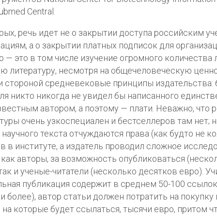
ubmed Central.
рых, речь идет не о закрытии доступа российским у
ациям, а о закрытии платных подписок для организац
о — это в том числе изучение огромного количества 
ю литературу, несмотря на общечеловеческую ценно
 стороной средневековые принципы издательства: 
ля никто никогда не увидел бы написанного единст
вестным автором, а поэтому — плати. Неважно, что 
туры очень узкоспециален и бестселлеров там нет; н
 научного текста отчуждаются права (как будто не к
в в институте, а издатель проводил сложное исследо
 как авторы, за возможность опубликоваться (неско
 так и ученые-читатели (несколько десятков евро). Уч
ьная публикация содержит в среднем 50-100 ссылок
 и более), автор статьи должен потратить на покупку 
, на которые будет ссылаться, тысячи евро, притом ч