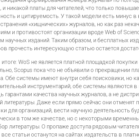
, и никакой платы для читателей, что только повыша
ность и цитируемость. У такой модели есть минус в
странения «хищнических» журналов, но как раз нек
иям и противостоят организации вроде Web of Scienc
м научных изданий. Таким образом, и бесплатных изд
ов прочесть интересующую статью остается достат
в итоге: WoS не является платной площадкой покупки
льно, Scopus пока что не объявили о прекращении пл
а. Обе системы имеют внутри себя поисковики, но к
ительный инструментарий, обе системы являются в
ь гарантами качества научных журналов, а не дистр
й литературы. Даже если прямо сейчас они отменят 
ки для организаций, вести научную деятельность б
чески в том же качестве, но с некоторыми временн
бор литературы. О пропаже доступа рядовым читател
 все статьи останутся на сайтах издательств в плат