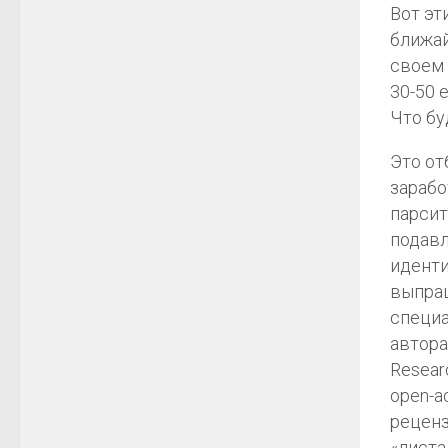
Вот эт
ближай
своем 
30-50 
Что бу
Это от
зарабо
парсит
подавл
иденти
выпраш
специа
автора
Resear
open-a
реценз
«листа