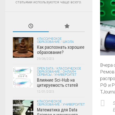
статьями используются чаще всего.
КЛАССИЧЕСКОЕ
ОБРАЗОВАНИЕ
/
ШКОЛА
Как распознать хорошее
образование?
29/06/2023
Вчера 
OPEN DATA
/
КЛАССИЧЕСКОЕ
Ремови
ОБРАЗОВАНИЕ
/
ОНЛАЙН
СЕРВИСЫ
/
УНИВЕРСИТЕТ
распро
Влияние Sci-Hub на
цитируемость статей
РФ и Р
TJourn
12/01/2023
КЛАССИЧЕСКОЕ
ОБРАЗОВАНИЕ
/
УНИВЕРСИТЕТ
Математика для Data
Science и машинного