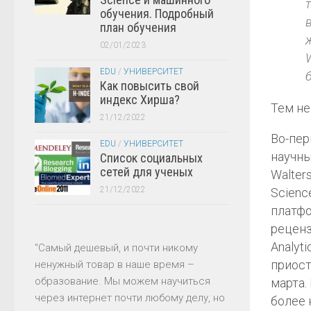
обучения. Подробный
план обучения
02/01/2023
EDU
/
УНИВЕРСИТЕТ
Как повысить свой
индекс Хирша?
Тем не
21/12/2022
Во-пер
EDU
/
УНИВЕРСИТЕТ
научны
Список социальных
сетей для ученых
Walter
21/12/2022
Scienc
платфо
реценз
Analyti
"Самый дешевый, и почти никому
приост
ненужный товар в наше время –
образование. Мы можем научиться
марта.
через интернет почти любому делу, но
более 