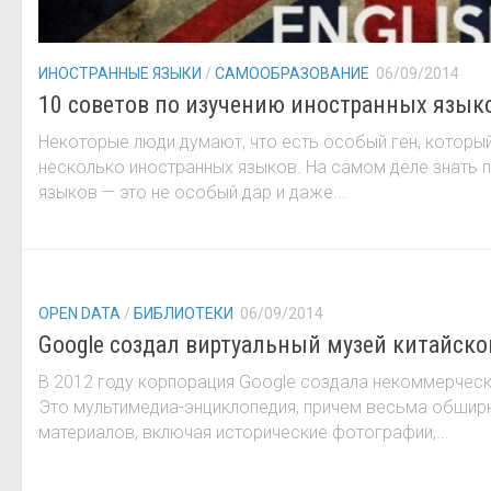
ИНОСТРАННЫЕ ЯЗЫКИ
/
САМООБРАЗОВАНИЕ
06/09/2014
10 советов по изучению иностранных язык
Некоторые люди думают, что есть особый ген, которы
несколько иностранных языков. На самом деле знать 
языков — это не особый дар и даже...
OPEN DATA
/
БИБЛИОТЕКИ
06/09/2014
Google создал виртуальный музей китайско
В 2012 году корпорация Google создала некоммерческий 
Это мультимедиа-энциклопедия, причем весьма обшир
материалов, включая исторические фотографии,...