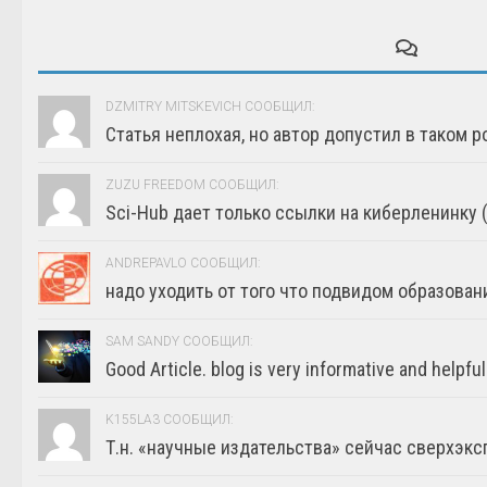
DZMITRY MITSKEVICH СООБЩИЛ:
Статья неплохая, но автор допустил в таком р
ZUZU FREEDOM СООБЩИЛ:
Sci-Hub дает только ссылки на киберленинку (г
ANDREPAVLO СООБЩИЛ:
надо уходить от того что подвидом образовани
SAM SANDY СООБЩИЛ:
Good Article. blog is very informative and helpful
K155LA3 СООБЩИЛ:
Т.н. «научные издательства» сейчас сверхэкс