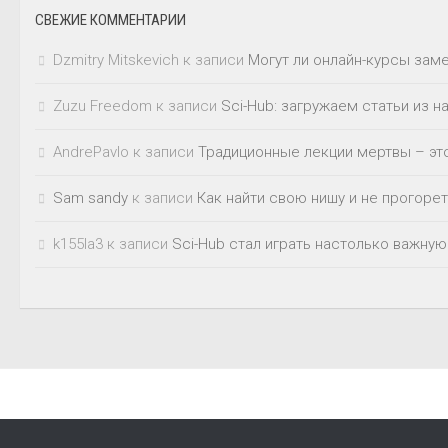
СВЕЖИЕ КОММЕНТАРИИ
Dzmitry Mitskevich
к записи
Могут ли онлайн-курсы зам
Zuzu Freedom
к записи
Sci-Hub: загружаем статьи из 
AndrePavlo
к записи
Традиционные лекции мертвы – это
Sam sandy
к записи
Как найти свою нишу и не прогорет
k155la3
к записи
Sci-Hub стал играть настолько важную