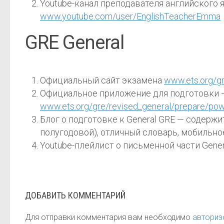
Youtube-канал преподавателя английского 
www.youtube.com/user/EnglishTeacherEmma
GRE General
Официальный сайт экзамена
www.ets.org/gr
Официальное приложение для подготовки 
www.ets.org/gre/revised_general/prepare/po
Блог о подготовке к General GRE — содержи
полугодовой), отличный словарь, мобильн
Youtube-плейлист о письменной части Gene
ДОБАВИТЬ КОММЕНТАРИЙ
Для отправки комментария вам необходимо
авториз