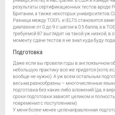
университеты) и Австралии. В США и Канаде ча
результаты сертификационных тестов вроде FC
Британии, а также некоторых университетов 
Разница между TOEFL и IELTS становится замет
диапазоне от 0 до 9 с шагом в 0.5 балла, а в T
требуемой 87 выглядит на такой уж низкой, в о
моменту сдачи тестов я не знал куда буду пода
Подготовка
Даже если вы провели годы в англоязычном об
небольшую практику все же придется (хотя, е
вообще не нужно). А уж всем остальным подго
весьма разнообразны – многочисленные языков
подготовка без каких-либо вложений (да, я ве
сроки подготовки зависят целиком и полностью
повременил с поступлением).
У меня более-менее целенаправленная подготов