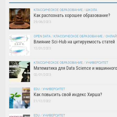
КЛАССИЧЕСКОЕ ОБРАЗОВАНИЕ
/
ШКОЛА
Как распознать хорошее образование?
29/06/2023
OPEN DATA
/
КЛАССИЧЕСКОЕ ОБРАЗОВАНИЕ
/
ОНЛАЙ
Влияние Sci-Hub на цитируемость статей
12/01/2023
КЛАССИЧЕСКОЕ ОБРАЗОВАНИЕ
/
УНИВЕРСИТЕТ
Математика для Data Science и машинног
02/01/2023
EDU
/
УНИВЕРСИТЕТ
Как повысить свой индекс Хирша?
21/12/2022
EDU
/
УНИВЕРСИТЕТ