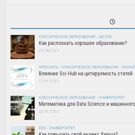
КЛАССИЧЕСКОЕ ОБРАЗОВАНИЕ
/
ШКОЛА
Как распознать хорошее образование?
29/06/2023
OPEN DATA
/
КЛАССИЧЕСКОЕ ОБРАЗОВАНИЕ
/
ОНЛАЙ
Влияние Sci-Hub на цитируемость статей
12/01/2023
КЛАССИЧЕСКОЕ ОБРАЗОВАНИЕ
/
УНИВЕРСИТЕТ
Математика для Data Science и машинног
02/01/2023
EDU
/
УНИВЕРСИТЕТ
Как повысить свой индекс Хирша?