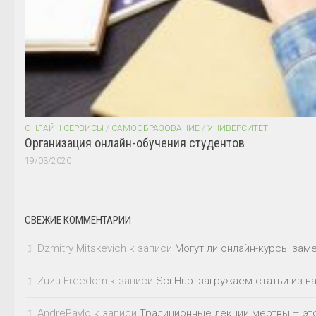
ОНЛАЙН СЕРВИСЫ
/
САМООБРАЗОВАНИЕ
/
УНИВЕРСИТЕТ
Организация онлайн-обучения студентов
19/03/2020
СВЕЖИЕ КОММЕНТАРИИ
Dzmitry Mitskevich
к записи
Могут ли онлайн-курсы зам
Zuzu Freedom
к записи
Sci-Hub: загружаем статьи из 
AndrePavlo
к записи
Традиционные лекции мертвы – это