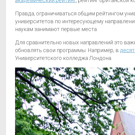
академический рейтинг
, рейтинг британской 
Правда, ограничиваться общим рейтингом уни
университетов по интересующему направлению
наукам занимают первые места.
Для сравнительно новых направлений это важ
обновлять свои программы. Например, в
десят
Университетского колледжа Лондона.