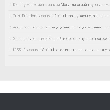
Dzmitry Mitskevich
к записи
Могут ли онлайн-курсы зам
Zuzu Freedom
к записи
Sci-Hub: загружаем статьи из 
AndrePavlo
к записи
Традиционные лекции мертвы – это
Sam sandy
к записи
Как найти свою нишу и не прогорет
k155la3
к записи
Sci-Hub стал играть настолько важную