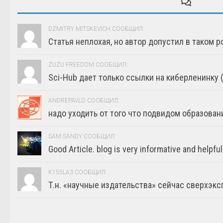
DZMITRY MITSKEVICH СООБЩИЛ:
Статья неплохая, но автор допустил в таком р
ZUZU FREEDOM СООБЩИЛ:
Sci-Hub дает только ссылки на киберленинку (г
ANDREPAVLO СООБЩИЛ:
надо уходить от того что подвидом образовани
SAM SANDY СООБЩИЛ:
Good Article. blog is very informative and helpful
K155LA3 СООБЩИЛ:
Т.н. «научные издательства» сейчас сверхэкс