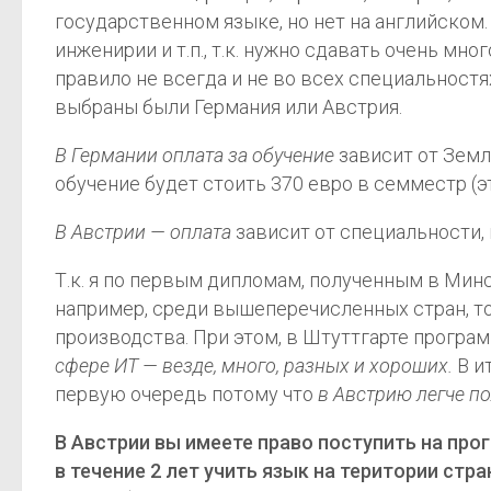
государственном языке, но нет на английском
инженирии и т.п., т.к. нужно сдавать очень м
правило не всегда и не во всех специальностя
выбраны были Германия или Австрия.
В Германии оплата за обучение
зависит от Земли
обучение будет стоить 370 евро в семместр (э
В Австрии — оплата
зависит от специальности, 
Т.к. я по первым дипломам, полученным в Минс
например, среди вышеперечисленных стран, т
производства. При этом, в Штуттгарте програ
сфере ИТ — везде, много, разных и хороших.
В и
первую очередь потому что
в Австрию легче по
В Австрии вы имеете право поступить на про
в течение 2 лет учить язык на територии стр