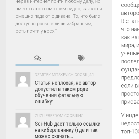
через интернет почти любому делу, но
сообще
вместо этого смотрим видео, как коты
авторо
смешно падают с дивана. То, что было
В стат
доступно раньше лишь избранным,
что на
есть почти у всех."
как ва
мира, 
ученые
послед
фундам
DZMITRY MITSKEVICH СООБЩИЛ:
предло
Статья неплохая, но автор
если в
допустил в таком роде
просто
обучения фатальную
ошибку:...
присва
У инде
ZUZU FREEDOM СООБЩИЛ:
недост
Sci-Hub дает только ссылки
на киберленинку (где и так
топ-10
можно скачать...