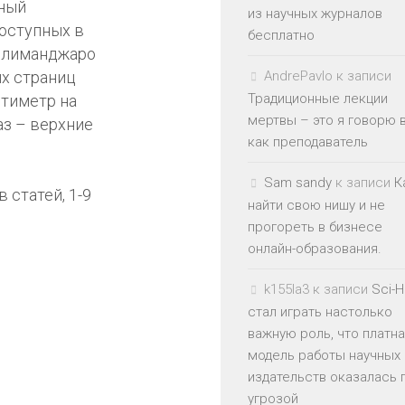
ный
из научных журналов
доступных в
бесплатно
Килиманджаро
ых страниц
AndrePavlo
к записи
Традиционные лекции
нтиметр на
мертвы – это я говорю 
аз – верхние
как преподаватель
Sam sandy
к записи
К
 статей, 1-9
найти свою нишу и не
прогореть в бизнесе
онлайн-образования.
k155la3
к записи
Sci-
стал играть настолько
важную роль, что платн
модель работы научных
издательств оказалась 
угрозой