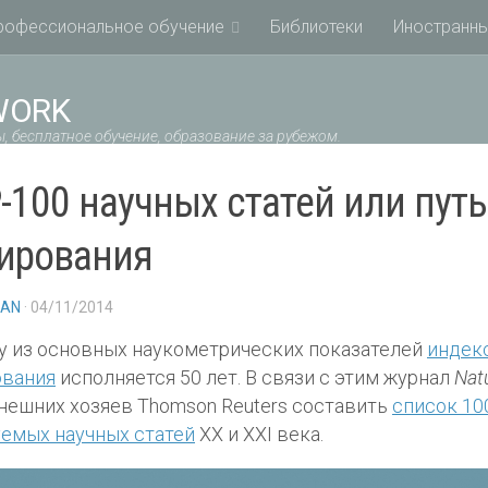
рофессиональное обучение
Библиотеки
Иностранны
WORK
, бесплатное обучение, образование за рубежом.
-100 научных статей или путь
ирования
IAN
· 04/11/2014
 из основных наукометрических показателей
индек
ования
исполняется 50 лет. В связи с этим журнал
Nat
нешних хозяев Thomson Reuters составить
список 10
емых научных статей
XX и XXI века.