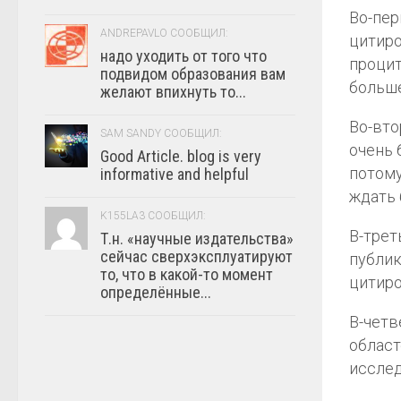
Во-пер
ANDREPAVLO СООБЩИЛ:
цитиро
надо уходить от того что
процит
подвидом образования вам
больше
желают впихнуть то...
Во-вто
SAM SANDY СООБЩИЛ:
очень 
Good Article. blog is very
потому
informative and helpful
ждать 
K155LA3 СООБЩИЛ:
В-трет
Т.н. «научные издательства»
сейчас сверхэксплуатируют
публик
то, что в какой-то момент
цитиро
определённые...
В-четв
област
исслед