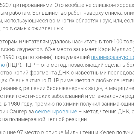
5207 цитированиями. Это вообще не слишком хорош
ым работам. Большинство работ наверху списка оп
, использующиеся во многих областях наук, или, есл
, то в самых оживленных.
вторам и читателям удалось насчитать в топ-100 то
вских лауреатов. 63-е место занимает Кэри Муллис 
 1993 года по химии), придумавший
полимеразную ц
ию
(ПЦР). ПЦР – это метод, позволяющий сделать б
ство копий фрагмента ДНК с известными последов
цах. Очень активно ПЦР рименяется в любых генети
ованиях, решении биоинженерных задач, в медицине
стики генетических заболеваний и установления род
, в 1980 году, премию по химии получил занимающий
рик Сэнгер за
секвенирование
– метод чтения ДНК, 
з на полимеразной цепной реакции.
ющие 97 место в списке Мильштейн и Келер получи