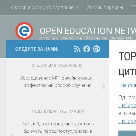
Классическое образование
Онлайн сервисы
П
OPEN EDUCATION NET
открытые технологи в образовании, онлайн-курсы
СЛЕДИТЕ ЗА НАМИ:
TOP
СЛЕДУЮЩАЯ ПУБЛИКАЦИЯ
цит
Исследование MIT: онлайн-курсы —
эффективный способ обучения
-
LIBRAR
Одному
цитир
ПРЕДЫДУЩАЯ ПУБЛИКАЦИЯ
его ны
цитиру
7 вещей, о которых мне хотелось
бы знать перед поступлением в