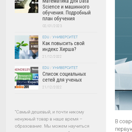
Математика для Data
Science и машинного
обучения. Подробный
план обучения
02/01/2023
EDU
/
УНИВЕРСИТЕТ
Как повысить свой
индекс Хирша?
21/12/2022
EDU
/
УНИВЕРСИТЕТ
Список социальных
сетей для ученых
21/12/2022
"Самый дешевый, и почти никому
ненужный товар в наше время –
В совр
образование. Мы можем научиться
первую