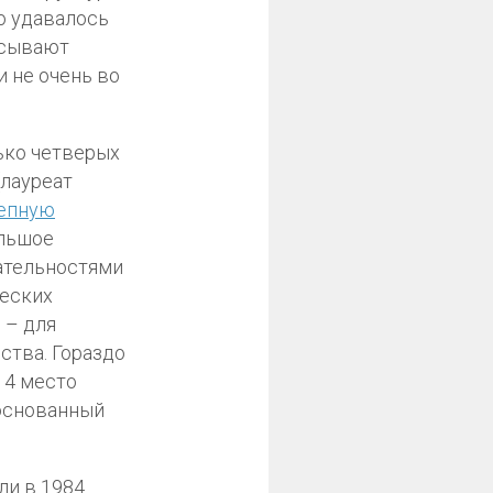
о удавалось
исывают
и не очень во
лько четверых
(лауреат
епную
ольшое
ательностями
ческих
 – для
ства. Гораздо
 4 место
основанный
ли в 1984