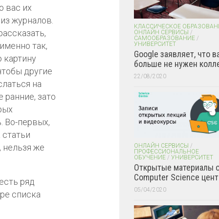
о вас их
из журналов.
КЛАССИЧЕСКОЕ ОБРАЗОВАН
рассказать,
ОНЛАЙН СЕРВИСЫ
/
САМООБРАЗОВАНИЕ
/
именно так,
УНИВЕРСИТЕТ
Google заявляет, что в
 картину
больше не нужен колл
чтобы другие
22/08/2020
слаться на
 ранние, зато
рых
 Во-первых,
 статьи
, нельзя же
ОНЛАЙН СЕРВИСЫ
/
ПРОФЕССИОНАЛЬНОЕ
ОБУЧЕНИЕ
/
УНИВЕРСИТЕТ
Открытые материалы 
Computer Science цент
есть ряд
05/04/2020
ере списка