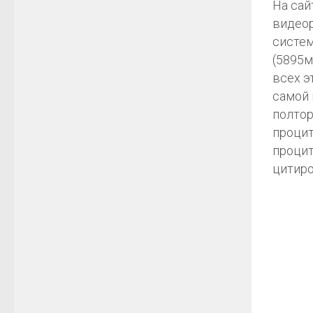
На сай
видеор
систем
(5895м
всех э
самой 
полтор
процит
процит
цитиро