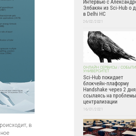
Интервью с Александр
Элбакян из Sci-Hub о 
в Delhi HC
26/02/2021
ОНЛАЙН СЕРВИСЫ
/
СОБЫТИ
УНИВЕРСИТЕТ
Sci-Hub покидает
блокчейн-плаформу
Handshake через 2 дня
ссылаясь на проблем
централизации
16/01/2021
оисходит, в
чное