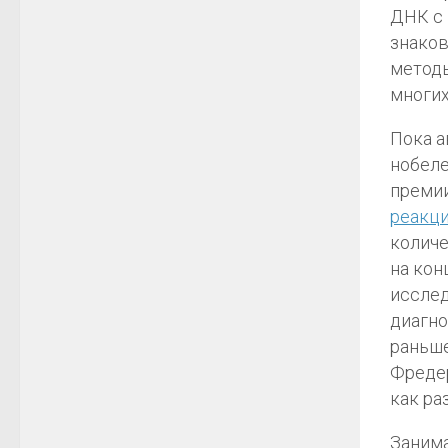
ДНК с 
знаков
методы
многих
Пока а
нобеле
премии
реакц
количе
на кон
исслед
диагно
раньше
Фреде
как ра
Занима