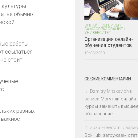
е культуры
татье обычно
еской –
ОНЛАЙН СЕРВИСЫ
/
САМООБРАЗОВАНИЕ
/
УНИВЕРСИТЕТ
Организация онлайн-
ные работы
обучения студентов
т ссылаться,
19/03/2020
 не стоит
СВЕЖИЕ КОММЕНТАРИИ
 ученые
кс
Dzmitry Mitskevich
к
записи
Могут ли онлайн-
курсы заменить высше
ольких разных
образование
ь важное
Zuzu Freedom
к запис
Sci-Hub: загружаем стат