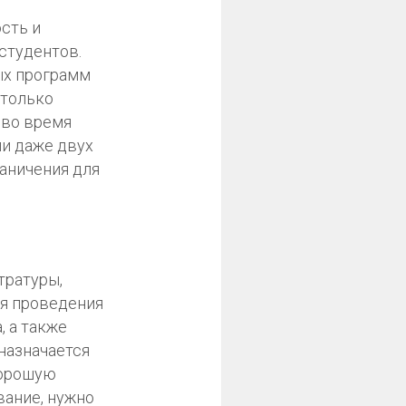
сть и
студентов.
ых программ
 только
 во время
ли даже двух
раничения для
тратуры,
ля проведения
, а также
 назначается
хорошую
вание, нужно