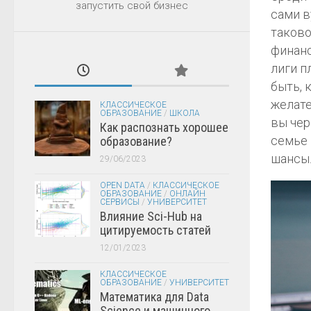
запустить свой бизнес
сами в
таково
финанс
лиги п
быть, 
желате
КЛАССИЧЕСКОЕ
ОБРАЗОВАНИЕ
/
ШКОЛА
вы чер
Как распознать хорошее
семье 
образование?
шансы
29/06/2023
OPEN DATA
/
КЛАССИЧЕСКОЕ
ОБРАЗОВАНИЕ
/
ОНЛАЙН
СЕРВИСЫ
/
УНИВЕРСИТЕТ
Влияние Sci-Hub на
цитируемость статей
12/01/2023
КЛАССИЧЕСКОЕ
ОБРАЗОВАНИЕ
/
УНИВЕРСИТЕТ
Математика для Data
Science и машинного