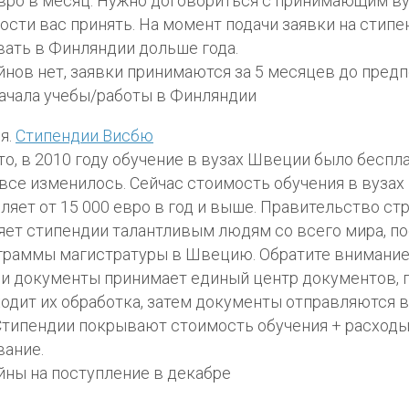
вро в месяц. Нужно договориться с принимающим в
ости вас принять. На момент подачи заявки на стип
ать в Финляндии дольше года.
нов нет, заявки принимаются за 5 месяцев до пред
ачала учебы/работы в Финляндии
я.
Стипендии Висбю
то, в 2010 году обучение в вузах Швеции было беспл
все изменилось. Сейчас стоимость обучения в вуза
ляет от 15 000 евро в год и выше. Правительство ст
ет стипендии талантливым людям со всего мира, 
граммы магистратуры в Швецию. Обратите внимание,
 документы принимает единый центр документов, 
одит их обработка, затем документы отправляются 
Стипендии покрывают стоимость обучения + расходы
ание.
ны на поступление в декабре