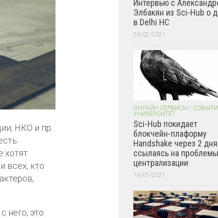
Интервью с Александр
Элбакян из Sci-Hub о 
в Delhi HC
26/02/2021
ОНЛАЙН СЕРВИСЫ
/
СОБЫТИ
УНИВЕРСИТЕТ
Sci-Hub покидает
и, НКО и пр.
блокчейн-плаформу
есть.
Handshake через 2 дня
ссылаясь на проблем
е хотят
централизации
и всех, кто
16/01/2021
актеров,
 него, это