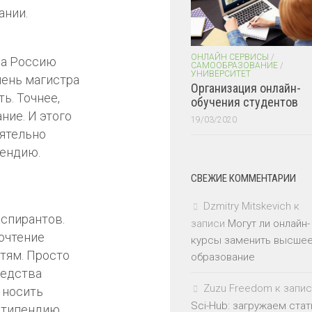
ании.
ОНЛАЙН СЕРВИСЫ
/
На Россию
САМООБРАЗОВАНИЕ
/
УНИВЕРСИТЕТ
пень магистра
Организация онлайн-
ь. Точнее,
обучения студентов
ние. И этого
19/03/2020
оятельно
пендию.
СВЕЖИЕ КОММЕНТАРИИ
Dzmitry Mitskevich
к
аспирантов.
записи
Могут ли онлайн-
очтение
курсы заменить высше
тям. Просто
образование
редства
Zuzu Freedom
к запис
 носить
Sci-Hub: загружаем стат
стипендию,