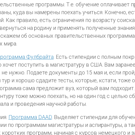
ельственные программы. Т.е. обучение оплачивает 
раны, куда вы намерены поехать учиться. Конечно, ес
й. Как правило, есть ограничения по возрасту соиска
вернуться на родину и применять полученные знания
скажем об основных правительственных программа
х мира.
рограмма Фулбрайта
. Есть стипендии с полным пок
то хочет поступить в магистратуру в США. Вам заране
 не нужно. Подаете документы до 15 мая и, если прой
 тур и хорошо сдадите тесты, которые, кстати, тоже о
ограмма сама предложит вуз, который вам подходит.
нтуру тоже можно поехать, но на один год с целью с
ала и проведения научной работы.
ия.
Программа DAAD
. Выделяет стипендии для обуче
ии по программам магистратуры и аспирантуры, а та
 коротких программ, начиная с курсов немецкого и 