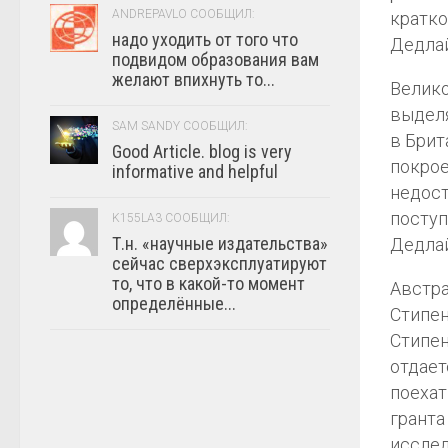
ANDREPAVLO СООБЩИЛ:
кратко
надо уходить от того что
Дедлай
подвидом образования вам
желают впихнуть то...
Велико
выделя
SAM SANDY СООБЩИЛ:
в Брит
Good Article. blog is very
покрое
informative and helpful
недост
поступ
K155LA3 СООБЩИЛ:
Т.н. «научные издательства»
Дедлай
сейчас сверхэксплуатируют
то, что в какой-то момент
Австра
определённые...
Стипен
Стипен
отдает
поехат
гранта
исслед