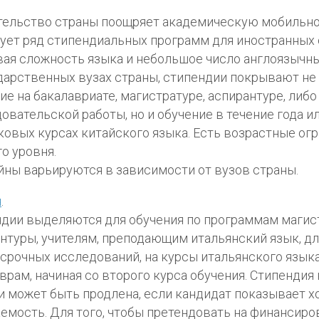
ельство страны поощряет академическую мобильно
ует ряд стипендиальных программ для иностранных 
ая сложность языка и небольшое число англоязычн
дарственных вузах страны, стипендии покрывают не
ие на бакалавриате, магистратуре, аспирантуре, либо
овательской работы, но и обучение в течение года и
ковых курсах китайского языка. Есть возрастные ог
о уровня.
ны варьируются в зависимости от вузов страны.
я
.
дии выделяются для обучения по программам магис
нтуры, учителям, преподающим итальянский язык, д
срочных исследований, на курсы итальянского языка
врам, начиная со второго курса обучения. Стипендия
 и может быть продлена, если кандидат показывает 
емость. Для того, чтобы претендовать на финансиро