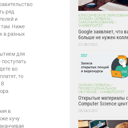
правительство
ть ряд
КЛАССИЧЕСКОЕ ОБРАЗОВАН
телей и
ОНЛАЙН СЕРВИСЫ
/
САМООБРАЗОВАНИЕ
/
 там. Ниже
УНИВЕРСИТЕТ
Google заявляет, что в
х в разных
больше не нужен колл
22/08/2020
рытием для
е поступать
дете во
платят, то
 В
ОНЛАЙН СЕРВИСЫ
/
ПРОФЕССИОНАЛЬНОЕ
бора
ОБУЧЕНИЕ
/
УНИВЕРСИТЕТ
Открытые материалы 
Computer Science цент
ния в
05/04/2020
кже кучу
заканчивая