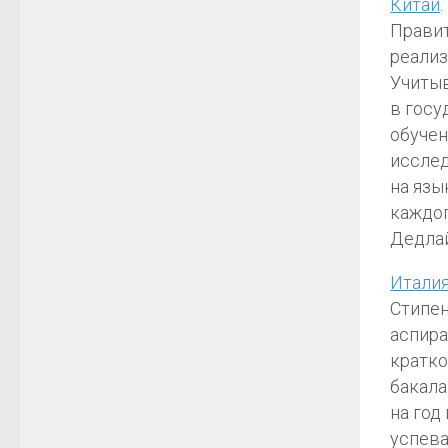
Китай
.
Правит
реализ
Учитыв
в госу
обучен
исслед
на язы
каждог
Дедлай
Итали
Стипен
аспира
кратко
бакала
на год
успева