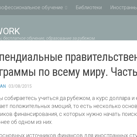
рофессиональное обучение
Библиотеки
Иностранны
WORK
, бесплатное обучение, образование за рубежом.
пендиальные правительстве
граммы по всему миру. Часть
IAN
· 03/08/2015
ы собираетесь учиться да рубежом, а курс доллара и 
ет положительных эмоций, то есть несколько осно
иков финансирования, с которых нужно начать поис
нее об одном из них.
основных источников финансов для иностранных ст