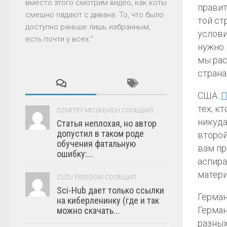
вместо этого смотрим видео, как коты
правит
смешно падают с дивана. То, что было
той ст
доступно раньше лишь избранным,
услови
есть почти у всех."
нужно 
мы рас
страна
США.
П
тех, к
DZMITRY MITSKEVICH СООБЩИЛ:
никуда
Статья неплохая, но автор
допустил в таком роде
второй
обучения фатальную
вам пр
ошибку:...
аспира
матери
ZUZU FREEDOM СООБЩИЛ:
Sci-Hub дает только ссылки
Герман
на киберленинку (где и так
Герман
можно скачать...
разных