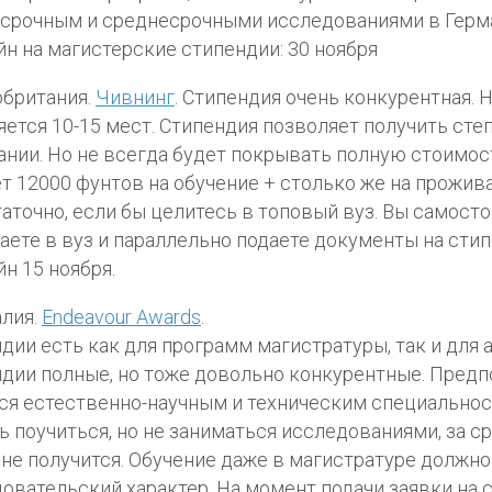
срочным и среднесрочными исследованиями в Герм
н на магистерские стипендии: 30 ноября
британия.
Чивнинг
. Стипендия очень конкурентная. 
ется 10-15 мест. Стипендия позволяет получить сте
ании. Но не всегда будет покрывать полную стоимост
т 12000 фунтов на обучение + столько же на прожива
аточно, если бы целитесь в топовый вуз. Вы самост
аете в вуз и параллельно подаете документы на сти
н 15 ноября.
лия.
Endeavour Awards
.
дии есть как для программ магистратуры, так и для 
дии полные, но тоже довольно конкурентные. Предп
ся естественно-научным и техническим специальнос
ь поучиться, но не заниматься исследованиями, за с
 не получится. Обучение даже в магистратуре должно
овательский характер. На момент подачи заявки на 