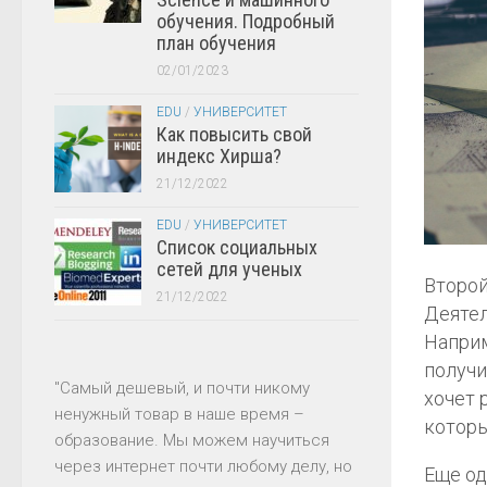
обучения. Подробный
план обучения
02/01/2023
EDU
/
УНИВЕРСИТЕТ
Как повысить свой
индекс Хирша?
21/12/2022
EDU
/
УНИВЕРСИТЕТ
Список социальных
сетей для ученых
Второй
21/12/2022
Деятел
Наприм
получи
"Самый дешевый, и почти никому
хочет 
ненужный товар в наше время –
которы
образование. Мы можем научиться
через интернет почти любому делу, но
Еще од