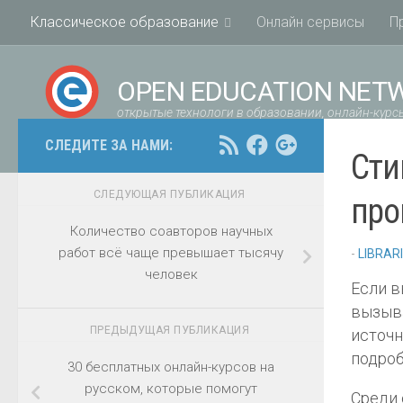
Классическое образование
Онлайн сервисы
П
OPEN EDUCATION NET
открытые технологи в образовании, онлайн-курсы
СЛЕДИТЕ ЗА НАМИ:
Сти
СЛЕДУЮЩАЯ ПУБЛИКАЦИЯ
про
Количество соавторов научных
работ всё чаще превышает тысячу
-
LIBRAR
человек
Если в
вызыва
ПРЕДЫДУЩАЯ ПУБЛИКАЦИЯ
источн
подроб
30 бесплатных онлайн-курсов на
русском, которые помогут
Среди 