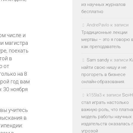
из научных журналов
бесплатно
AndrePavlo
к записи
Традиционные лекции
ом числе и
мертвы – это я говорю 
ли магистра
как преподаватель
ре, поехать
той в
Sam sandy
к записи
К
р от
найти свою нишу и не
только на 8
прогореть в бизнесе
орой год вам
онлайн-образования.
: 30 ноября
k155la3
к записи
Sci-
стал играть настолько
 вы учитесь
важную роль, что платн
модель работы научных
изыскания в
издательств оказалась 
типендии:
угрозой