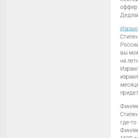
оффер 
Дедлай
Израи
Стипен
России
вы мож
на лет
Израил
израил
месяце
придет
Финля
Стипен
где-то
Финлян