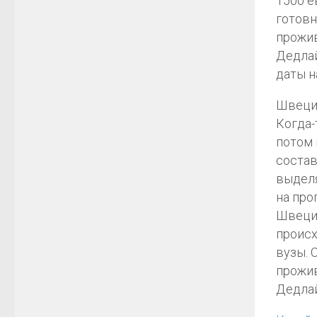
1500 е
готовн
прожив
Дедлай
даты н
Швеци
Когда-
потом 
состав
выделя
на про
Швеции
происх
вузы. 
прожив
Дедлай