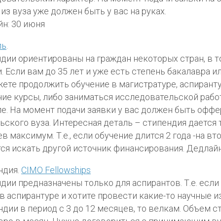
из вуза уже должен быть у ваc на руках.
н: 30 июня
ль
.
дии ориентированы на граждан некоторых стран, в т
. Если вам до 35 лет и уже есть степень бакалавра и
ете продолжить обучение в магистратуре, аспиранту
ние курсы, либо заниматься исследовательской рабо
е. На момент подачи заявки у вас должен быть оффе
ьского вуза. Интересная деталь – стипендия дается 
в максимум. Т.е., если обучение длится 2 года -на вт
ся искать другой источник финансирования. Дедлайн
ндия.
CIMO Fellowships
дии предназначены только для аспирантов. Т.е. если
 в аспирантуре и хотите провести какие-то научные 
дии в период с 3 до 12 месяцев, то велкам. Объем с