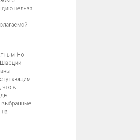
узом о
ендию нельзя
полагаемой
атным. Но
х Швеции
раны
поступающим
 что в
где
в выбранные
 на