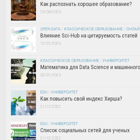
Как распознать хорошее образование?
29/06/2023
OPEN DATA
/
КЛАССИЧЕСКОЕ ОБРАЗОВАНИЕ
/
ОНЛАЙ
Влияние Sci-Hub на цитируемость статей
12/01/2023
КЛАССИЧЕСКОЕ ОБРАЗОВАНИЕ
/
УНИВЕРСИТЕТ
Математика для Data Science и машинног
02/01/2023
EDU
/
УНИВЕРСИТЕТ
Как повысить свой индекс Хирша?
21/12/2022
EDU
/
УНИВЕРСИТЕТ
Список социальных сетей для ученых
21/12/2022