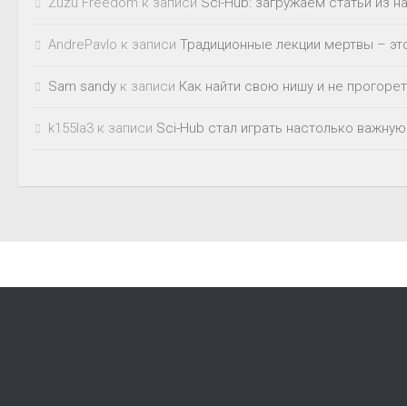
Zuzu Freedom
к записи
Sci-Hub: загружаем статьи из 
AndrePavlo
к записи
Традиционные лекции мертвы – это
Sam sandy
к записи
Как найти свою нишу и не прогорет
k155la3
к записи
Sci-Hub стал играть настолько важную