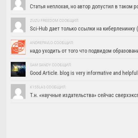
Статья неплохая, но автор допустил в таком р
ZUZU FREEDOM СООБЩИЛ:
Sci-Hub дает только ссылки на киберленинку (г
ANDREPAVLO СООБЩИЛ:
надо уходить от того что подвидом образовани
SAM SANDY СООБЩИЛ:
Good Article. blog is very informative and helpful
K155LA3 СООБЩИЛ:
Т.н. «научные издательства» сейчас сверхэкс