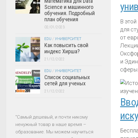
Математика для Data
уни
Science и машинного
обучения. Подробный
план обучения
В этой
02/01/2023
для ст
от евр
EDU
/
УНИВЕРСИТЕТ
Как повысить свой
Лекции
индекс Хирша?
Оксфор
21/12/2022
и Эдин
сферы
EDU
/
УНИВЕРСИТЕТ
Список социальных
сетей для ученых
21/12/2022
Вво
иску
"Самый дешевый, и почти никому
ненужный товар в наше время –
Беспла
образование. Мы можем научиться