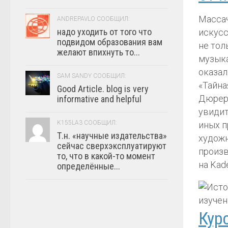
Массач
ANDREPAVLO СООБЩИЛ:
надо уходить от того что
искусс
подвидом образования вам
не тол
желают впихнуть то...
музыка
оказал
SAM SANDY СООБЩИЛ:
«Тайна
Good Article. blog is very
Дюрера
informative and helpful
увидит
K155LA3 СООБЩИЛ:
иных п
Т.н. «научные издательства»
художн
сейчас сверхэксплуатируют
произв
то, что в какой-то момент
на Kad
определённые...
Курс