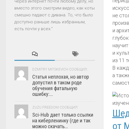
период
через интернет почти любому делу, но
искусс
вместо этого смотрим видео, как коты
не сто
смешно падают с дивана. То, что было
доступно раньше лишь избранным,
произв
есть почти у всех."
и архи
глубок
научит
и куль
из 11 
В кажд
DZMITRY MITSKEVICH СООБЩИЛ:
а такж
Статья неплохая, но автор
допустил в таком роде
самост
обучения фатальную
ошибку:...
ZUZU FREEDOM СООБЩИЛ:
Шед
Sci-Hub дает только ссылки
на киберленинку (где и так
от 
можно скачать...