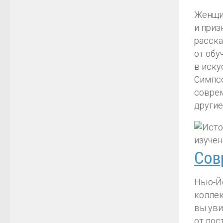
Женщин
и приз
расска
от обу
в иску
Симпсо
соврем
другие
Сов
Нью-Йо
коллек
вы уви
от пос