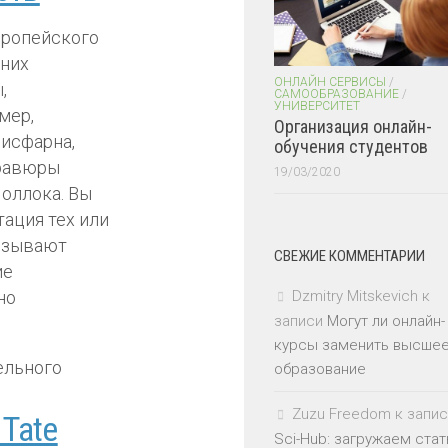
вропейского
 них
ОНЛАЙН СЕРВИСЫ
/
,
САМООБРАЗОВАНИЕ
/
УНИВЕРСИТЕТ
мер,
Организация онлайн-
дисфарна,
обучения студентов
гравюры
19/03/2020
оллока. Вы
тация тех или
вязывают
СВЕЖИЕ КОММЕНТАРИИ
ие
но
Dzmitry Mitskevich
к
записи
Могут ли онлайн-
курсы заменить высше
образование
Zuzu Freedom
к запис
Tate
Sci-Hub: загружаем стат