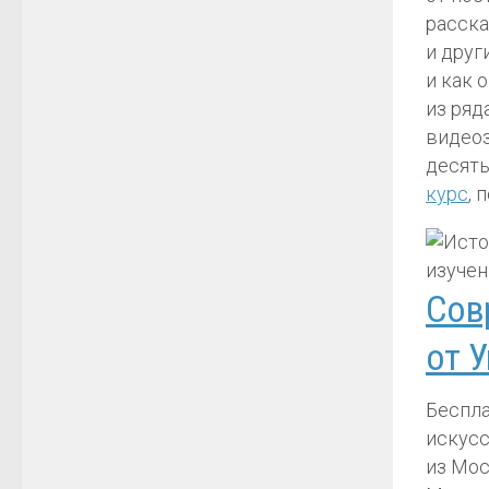
расска
и друг
и как 
из ряд
видеоз
десять
курс
, 
Сов
от 
Беспла
искусс
из Мос