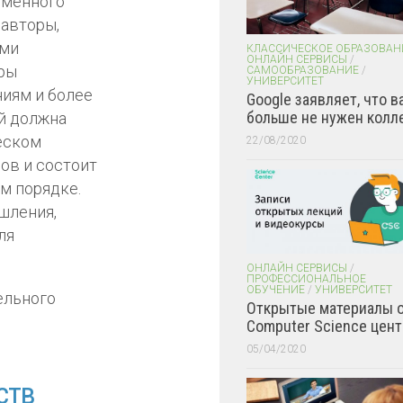
еменного
 авторы,
ыми
КЛАССИЧЕСКОЕ ОБРАЗОВАН
ОНЛАЙН СЕРВИСЫ
/
уры
САМООБРАЗОВАНИЕ
/
УНИВЕРСИТЕТ
ниям и более
Google заявляет, что в
больше не нужен колл
й должна
еском
22/08/2020
сов и состоит
м порядке.
шления,
ля
ОНЛАЙН СЕРВИСЫ
/
ПРОФЕССИОНАЛЬНОЕ
ОБУЧЕНИЕ
/
УНИВЕРСИТЕТ
Открытые материалы 
Computer Science цент
05/04/2020
ств