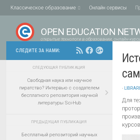
Классическое образование
Онлайн сервисы
П
OPEN EDUCATION NET
открытые технологи в образовании, онлайн-курсы
СЛЕДИТЕ ЗА НАМИ:
Ист
СЛЕДУЮЩАЯ ПУБЛИКАЦИЯ
сам
Свободная наука или научное
пиратство? Интервью с создателем
-
LIBRAR
бесплатного репозитория научной
Для те
литературы Sci-Hub
протор
произв
ПРЕДЫДУЩАЯ ПУБЛИКАЦИЯ
курсов
Бесплатный репозиторий научных