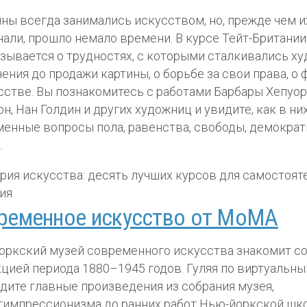
ы всегда занимались искусством, но, прежде чем и
нали, прошло немало времени. В курсе Тейт-Британии
зывается о трудностях, с которыми сталкивались х
чения до продажи картины, о борьбе за свои права, 
сстве. Вы познакомитесь с работами Барбары Хепуор
н, Нан Голдин и других художниц и увидите, как в н
енные вопросы пола, равенства, свободы, демократ
.
ременное искусство от MoMA
ркский музей современного искусства знакомит со
цией периода 1880–1945 годов. Гуляя по виртуальны
дите главные произведения из собрания музея,
тимпрессионизма до ранних работ Нью-йоркской шк