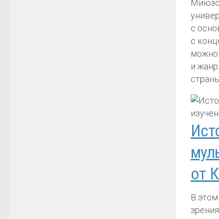
Миюзов
универ
с осно
с конц
можно 
и жанр
страны
Ист
мул
от 
В этом
зрения