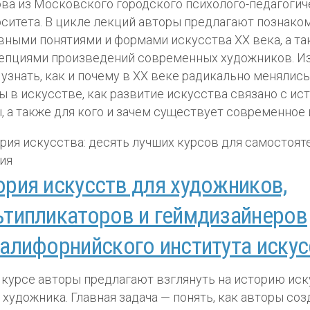
а из Московского городского психолого-педагогич
ситета. В цикле лекций авторы предлагают познако
вными понятиями и формами искусства XX века, а т
епциями произведений современных художников. И
узнать, как и почему в XX веке радикально менялис
ы в искусстве, как развитие искусства связано с ис
, а также для кого и зачем существует современное 
ория искусств для художников,
ьтипликаторов и геймдизайнеров
Калифорнийского института искус
 курсе авторы предлагают взглянуть на историю иск
 художника. Главная задача — понять, как авторы со