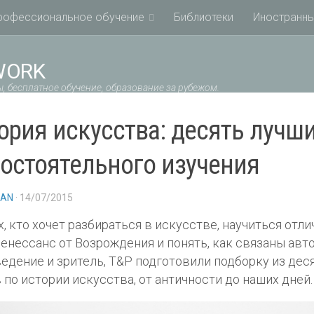
рофессиональное обучение
Библиотеки
Иностранны
WORK
, бесплатное обучение, образование за рубежом.
ория искусства: десять лучши
остоятельного изучения
IAN
· 14/07/2015
х, кто хочет разбираться в искусстве, научиться отли
енессанс от Возрождения и понять, как связаны авто
едение и зритель, T&P подготовили подборку из деся
 по истории искусства, от античности до наших дней.