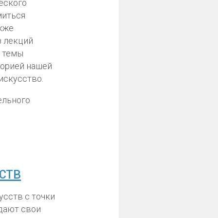
еского
миться
акже
з лекций
ь темы
торией нашей
искусство.
ств
усств с точки
здают свои