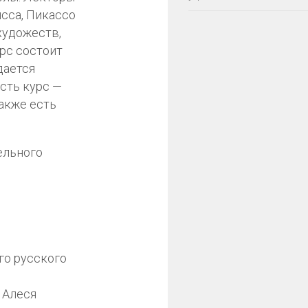
исса, Пикассо
художеств,
рс состоит
дается
сть курс —
также есть
.
го русского
 Алеся