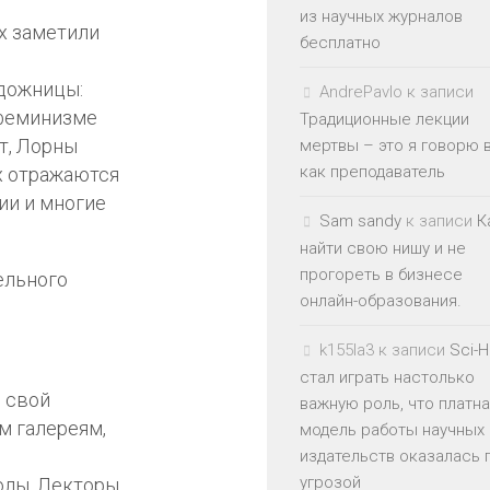
из научных журналов
х заметили
бесплатно
удожницы:
AndrePavlo
к записи
о феминизме
Традиционные лекции
т, Лорны
мертвы – это я говорю 
как преподаватель
их отражаются
ии и многие
Sam sandy
к записи
К
найти свою нишу и не
прогореть в бизнесе
онлайн-образования.
k155la3
к записи
Sci-
стал играть настолько
 свой
важную роль, что платн
м галереям,
модель работы научных
издательств оказалась 
угрозой
олы. Лекторы