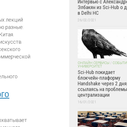
Интервью с Александр
Элбакян из Sci-Hub о 
в Delhi HC
ых лекций
26/02/2021
о разные:
Китая.
 искусств
секского
коммерческой
ОНЛАЙН СЕРВИСЫ
/
СОБЫТИ
УНИВЕРСИТЕТ
Sci-Hub покидает
блокчейн-плаформу
Handshake через 2 дня
ссылаясь на проблем
ого
централизации
16/01/2021
 охватывает