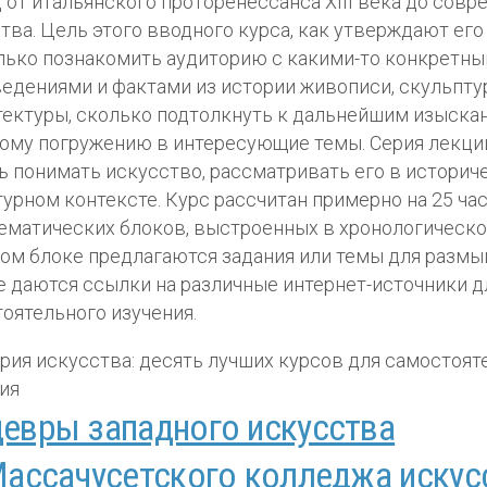
 от итальянского проторенессанса XIII века до совр
тва. Цель этого вводного курса, как утверждают его
лько познакомить аудиторию с какими-то конкретн
едениями и фактами из истории живописи, скульпт
тектуры, сколько подтолкнуть к дальнейшим изыска
ому погружению в интересующие темы. Серия лекци
ь понимать искусство, рассматривать его в историч
турном контексте. Курс рассчитан примерно на 25 ча
тематических блоков, выстроенных в хронологическо
ом блоке предлагаются задания или темы для размы
е даются ссылки на различные интернет-источники д
оятельного изучения.
евры западного искусства
Массачусетского колледжа искус