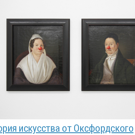
ория искусства от Оксфордского