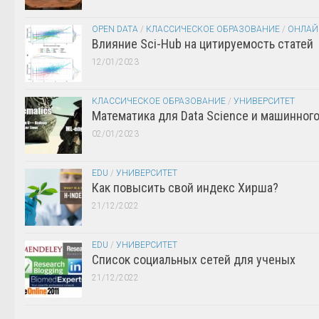
OPEN DATA
/
КЛАССИЧЕСКОЕ ОБРАЗОВАНИЕ
/
ОНЛАЙ
Влияние Sci-Hub на цитируемость статей
12/01/2023
КЛАССИЧЕСКОЕ ОБРАЗОВАНИЕ
/
УНИВЕРСИТЕТ
Математика для Data Science и машинног
02/01/2023
EDU
/
УНИВЕРСИТЕТ
Как повысить свой индекс Хирша?
21/12/2022
EDU
/
УНИВЕРСИТЕТ
Список социальных сетей для ученых
21/12/2022