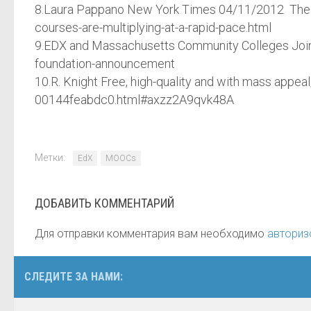
8.Laura Pappano New York Times 04/11/2012 The Y
courses-are-multiplying-at-a-rapid-pace.html
9.EDX and Massachusetts Community Colleges Join 
foundation-announcement
10.R. Knight Free, high-quality and with mass ap
00144feabdc0.html#axzz2A9qvk48A
Метки:
EdX
MOOCs
ДОБАВИТЬ КОММЕНТАРИЙ
Для отправки комментария вам необходимо
авториз
СЛЕДИТЕ ЗА НАМИ: