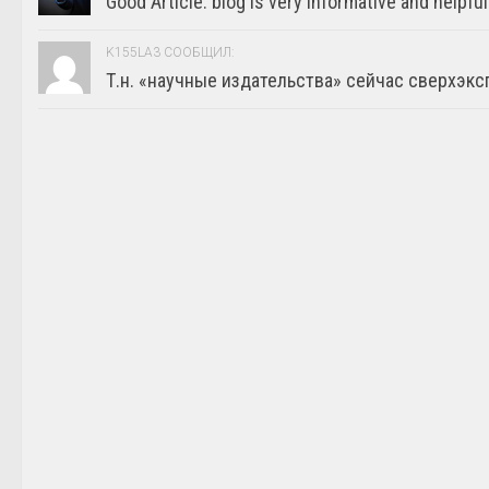
Good Article. blog is very informative and helpful
K155LA3 СООБЩИЛ:
Т.н. «научные издательства» сейчас сверхэкс