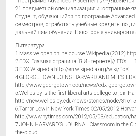
*Программа Advanced Placement (АР) является
21 предметной специализации: иностранные яз
Студент, обучающийся по программе Advanced 
семестров, отработать учебные кредиты по дис
дальнейшем обучении. Некоторые университет
Литература
1.Massive open online course Wikipedia (2012) htt
2.EDX. Главная страница [В Интернете]// EDX. — 1
3.EDX Wikipedia http://en.wikipedia.org/wiki/EdX
4.GEORGETOWN JOINS HARVARD AND MIT’S EDX TO
http://www.georgetown.edu/news/edx-georgetown
5.Wellesley is the first liberal arts college to join 
http://new.wellesley.edu/news/stories/node/3161
6.Tamar Lewin New York Times 02/05/2012 Harvard 
http://www.nytimes.com/2012/05/03/education/harv
7.JOHN HARVARD’S JOURNAL Classroom in the Clo
the-cloud