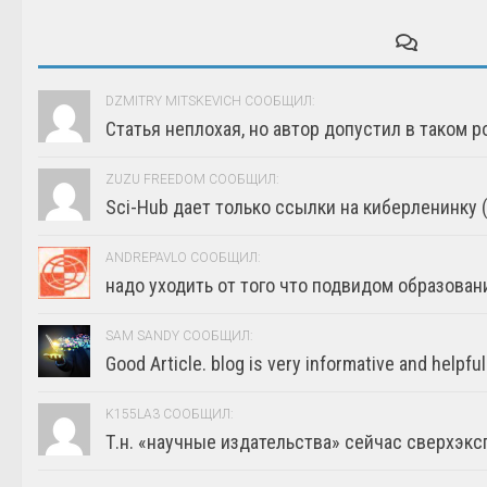
DZMITRY MITSKEVICH СООБЩИЛ:
Статья неплохая, но автор допустил в таком р
ZUZU FREEDOM СООБЩИЛ:
Sci-Hub дает только ссылки на киберленинку (г
ANDREPAVLO СООБЩИЛ:
надо уходить от того что подвидом образовани
SAM SANDY СООБЩИЛ:
Good Article. blog is very informative and helpful
K155LA3 СООБЩИЛ:
Т.н. «научные издательства» сейчас сверхэкс