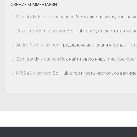
СВЕЖИЕ КОММЕНТАРИИ
Dzmitry Mitskevich
к записи
Могут ли онлайн-курсы зам
Zuzu Freedom
к записи
Sci-Hub: загружаем статьи из 
AndrePavlo
к записи
Традиционные лекции мертвы – это
Sam sandy
к записи
Как найти свою нишу и не прогорет
k155la3
к записи
Sci-Hub стал играть настолько важную