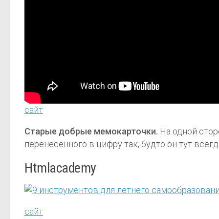
сайт
Старые добрые мемокарточки.
На одной стор
перенесённого в цифру так, будто он тут всегд
Htmlacademy
сайт