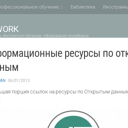
рофессиональное обучение
Библиотеки
Иностранны
WORK
, бесплатное обучение, образование за рубежом.
ормационные ресурсы по о
нным
IAN
· 06/01/2013
шая порция ссылок на ресурсы по Открытым данным 
: