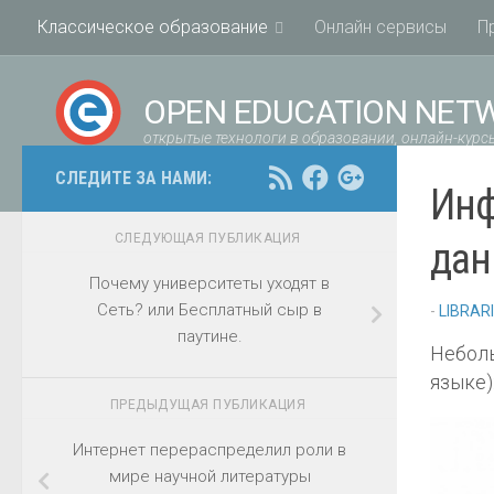
Классическое образование
Онлайн сервисы
П
OPEN EDUCATION NET
открытые технологи в образовании, онлайн-курсы
СЛЕДИТЕ ЗА НАМИ:
Инф
СЛЕДУЮЩАЯ ПУБЛИКАЦИЯ
да
Почему университеты уходят в
Сеть? или Бесплатный сыр в
-
LIBRAR
паутине.
Неболь
языке)
ПРЕДЫДУЩАЯ ПУБЛИКАЦИЯ
Интернет перераспределил роли в
мире научной литературы