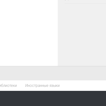
иблиотеки
Иностранные языки