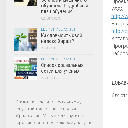
Проект
обучения. Подробный
W3C:
план обучения
http:/
02/01/2023
Europea
EDU
/
УНИВЕРСИТЕТ
http://
Как повысить свой
Катало
индекс Хирша?
Прогр
21/12/2022
наборо
EDU
/
УНИВЕРСИТЕТ
Список социальных
сетей для ученых
21/12/2022
ДОБАВ
Для от
"Самый дешевый, и почти никому
ненужный товар в наше время –
образование. Мы можем научиться
через интернет почти любому делу, но