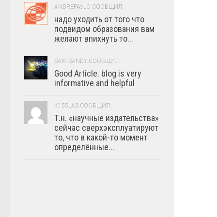
ANDREPAVLO СООБЩИЛ:
надо уходить от того что
подвидом образования вам
желают впихнуть то...
SAM SANDY СООБЩИЛ:
Good Article. blog is very
informative and helpful
K155LA3 СООБЩИЛ:
Т.н. «научные издательства»
сейчас сверхэксплуатируют
то, что в какой-то момент
определённые...