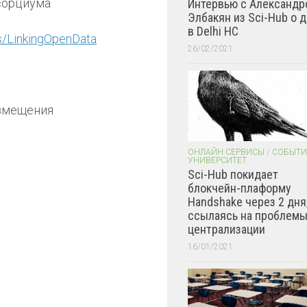
нсорциума
Интервью с Александр
Элбакян из Sci-Hub о 
в Delhi HC
s/LinkingOpenData
26/02/2021
азмещения
ОНЛАЙН СЕРВИСЫ
/
СОБЫТИ
УНИВЕРСИТЕТ
Sci-Hub покидает
блокчейн-плаформу
Handshake через 2 дня
ссылаясь на проблем
централизации
16/01/2021