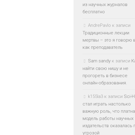
из научных журналов
бесплатно
AndrePavlo
к записи
Традиционные лекции
мертвы – это я говорю 
как преподаватель
Sam sandy
к записи
К
найти свою нишу и не
прогореть в бизнесе
онлайн-образования.
k155la3
к записи
Sci-
стал играть настолько
важную роль, что платн
модель работы научных
издательств оказалась 
угрозой