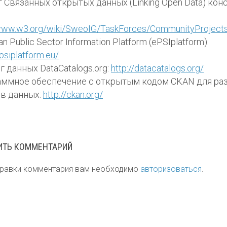
 Связанных открытых данных (Linking Open Data) ко
/www.w3.org/wiki/SweoIG/TaskForces/CommunityProject
n Public Sector Information Platform (ePSIplatform):
epsiplatform.eu/
г данных DataCatalogs.org:
http://datacatalogs.org/
аммное обеспечение с открытым кодом CKAN для р
в данных:
http://ckan.org/
ИТЬ КОММЕНТАРИЙ
правки комментария вам необходимо
авторизоваться
.