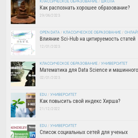
КЛАССИЧЕСКОЕ ОБРАЗОВАНИЕ
/
ШКОЛА
Как распознать хорошее образование?
29/06/2023
OPEN DATA
/
КЛАССИЧЕСКОЕ ОБРАЗОВАНИЕ
/
ОНЛАЙ
Влияние Sci-Hub на цитируемость статей
12/01/2023
КЛАССИЧЕСКОЕ ОБРАЗОВАНИЕ
/
УНИВЕРСИТЕТ
Математика для Data Science и машинног
02/01/2023
EDU
/
УНИВЕРСИТЕТ
Как повысить свой индекс Хирша?
21/12/2022
EDU
/
УНИВЕРСИТЕТ
Список социальных сетей для ученых