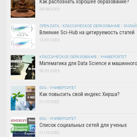
Как распознать хорошее образование?
29/06/2023
OPEN DATA
/
КЛАССИЧЕСКОЕ ОБРАЗОВАНИЕ
/
ОНЛАЙ
Влияние Sci-Hub на цитируемость статей
12/01/2023
КЛАССИЧЕСКОЕ ОБРАЗОВАНИЕ
/
УНИВЕРСИТЕТ
Математика для Data Science и машинног
02/01/2023
EDU
/
УНИВЕРСИТЕТ
Как повысить свой индекс Хирша?
21/12/2022
EDU
/
УНИВЕРСИТЕТ
Список социальных сетей для ученых
21/12/2022