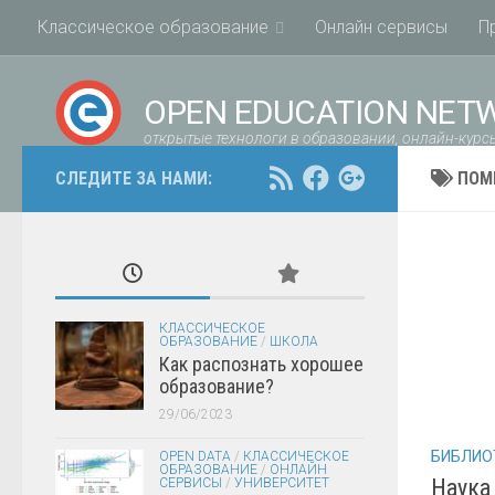
Классическое образование
Онлайн сервисы
П
OPEN EDUCATION NET
открытые технологи в образовании, онлайн-курсы
СЛЕДИТЕ ЗА НАМИ:
ПОМ
КЛАССИЧЕСКОЕ
ОБРАЗОВАНИЕ
/
ШКОЛА
Как распознать хорошее
образование?
29/06/2023
БИБЛИО
OPEN DATA
/
КЛАССИЧЕСКОЕ
ОБРАЗОВАНИЕ
/
ОНЛАЙН
Наука
СЕРВИСЫ
/
УНИВЕРСИТЕТ