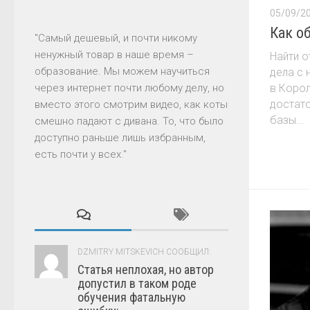
05/09/2
Как о
"Самый дешевый, и почти никому
ненужный товар в наше время –
Найти о
образование. Мы можем научиться
дела с 
через интернет почти любому делу, но
в Корол
достато
вместо этого смотрим видео, как коты
базы...
смешно падают с дивана. То, что было
доступно раньше лишь избранным,
есть почти у всех."
DZMITRY MITSKEVICH СООБЩИЛ:
Статья неплохая, но автор
допустил в таком роде
обучения фатальную