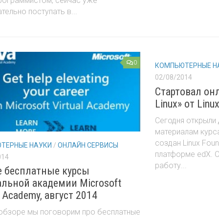
программистом, сейчас уже
тельно поступать в...
0
КОМПЬЮТЕРНЫЕ Н
02/08/2014
Стартовал он
Linux» от Linu
Сегодня открыли
материалам курса
создан Linux Foun
ТЕРНЫЕ НАУКИ
/
ОНЛАЙН СЕРВИСЫ
платформе edX. О
014
работу...
 бесплатные курсы
альной академии Microsoft
l Academy, август 2014
 обзоре мы поговорим про бесплатные