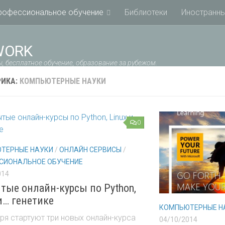
рофессиональное обучение
Библиотеки
Иностранны
WORK
, бесплатное обучение, образование за рубежом.
РИКА:
КОМПЬЮТЕРНЫЕ НАУКИ
0
ТЕРНЫЕ НАУКИ
/
ОНЛАЙН СЕРВИСЫ
/
СИОНАЛЬНОЕ ОБУЧЕНИЕ
014
тые онлайн-курсы по Python,
 и… генетике
КОМПЬЮТЕРНЫЕ Н
ря стартуют три новых онлайн-курса
04/10/2014