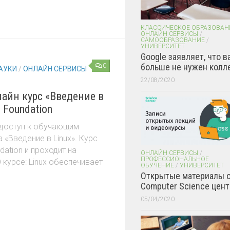
КЛАССИЧЕСКОЕ ОБРАЗОВАН
ОНЛАЙН СЕРВИСЫ
/
САМООБРАЗОВАНИЕ
/
УНИВЕРСИТЕТ
Google заявляет, что в
больше не нужен колл
0
АУКИ
/
ОНЛАЙН СЕРВИСЫ
22/08/2020
лайн курс «Введение в
x Foundation
 доступ к обучающим
 «Введение в Linux». Курс
dation и проходит на
ОНЛАЙН СЕРВИСЫ
/
ПРОФЕССИОНАЛЬНОЕ
 курсе: Linux обеспечивает
ОБУЧЕНИЕ
/
УНИВЕРСИТЕТ
Открытые материалы 
Computer Science цент
05/04/2020