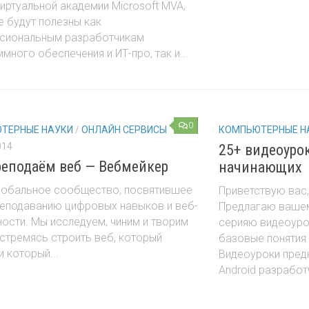
иртуальной академии Microsoft MVA,
 будут полезны как
сиональным разработчикам
много обеспечения и ИТ-про, так и...
0
ТЕРНЫЕ НАУКИ
/
ОНЛАЙН СЕРВИСЫ
КОМПЬЮТЕРНЫЕ Н
014
25+ видеоурок
еподаём веб — Вебмейкер
начинающих
лобальное сообщество, посвятившее
Приветствую вас
реподаванию цифровых навыков и веб-
Предлагаю ваше
ости. Мы исследуем, чиним и творим
серияю видеоуро
стремясь строить веб, который
базовые понятия 
и который...
Видеоуроки пред
Android разработч