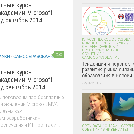
атные курсы
академии Microsoft
my, октябрь 2014
КЛАССИЧЕСКОЕ ОБРАЗОВАН
КОМПЬЮТЕРНЫЕ НАУКИ
/
ОНЛАЙН СЕРВИСЫ
/
ПРОФЕССИОНАЛЬНОЕ
ОБУЧЕНИЕ
/
0
АУКИ
/
САМООБРАЗОВАНИЕ
САМООБРАЗОВАНИЕ
Тенденции и перспект
развития рынка онлайн
атные курсы
образования в России
академии Microsoft
22/07/2022
my, сентябрь 2014
ы поговорим про бесплатные
й академии Microsoft MVA,
олезны как
ым разработчикам
печения и ИТ-про, так и...
OPEN DATA
/
ОНЛАЙН СЕРВИ
СОБЫТИЯ
/
УНИВЕРСИТЕТ