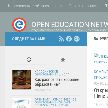
Классическое образование
Онлайн сервисы
П
OPEN EDUCATION NET
открытые технологи в образовании, онлайн-курсы
СЛЕДИТЕ ЗА НАМИ:
РУБ
КЛАССИЧЕСКОЕ
КОМПЬЮ
ОБРАЗОВАНИЕ
/
ШКОЛА
ПРОФЕС
Как распознать хорошее
05/10/2
образование?
Откры
29/06/2023
Linux
OPEN DATA
/
КЛАССИЧЕСКОЕ
ОБРАЗОВАНИЕ
/
ОНЛАЙН
10 нояб
СЕРВИСЫ
/
УНИВЕРСИТЕТ