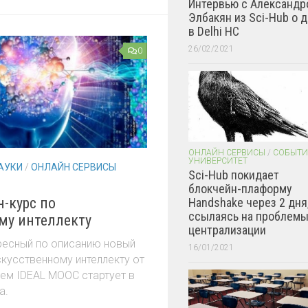
Интервью с Александр
Элбакян из Sci-Hub о 
в Delhi HC
26/02/2021
0
ОНЛАЙН СЕРВИСЫ
/
СОБЫТИ
УНИВЕРСИТЕТ
АУКИ
/
ОНЛАЙН СЕРВИСЫ
Sci-Hub покидает
блокчейн-плаформу
-курс по
Handshake через 2 дня
ссылаясь на проблем
му интеллекту
централизации
ресный по описанию новый
16/01/2021
скусственному интеллекту от
ием IDEAL MOOC стартует в
а.