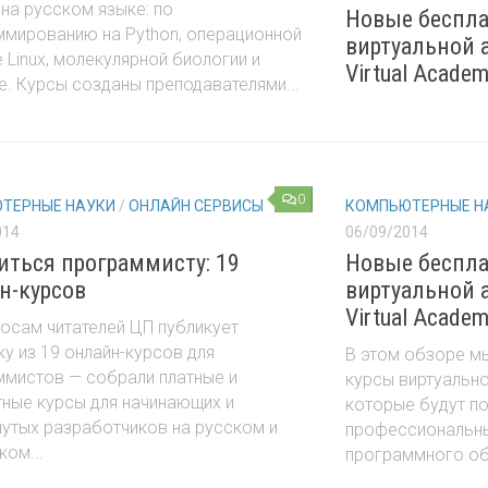
на русском языке: по
Новые беспл
ммированию на Python, операционной
виртуальной 
 Linux, молекулярной биологии и
Virtual Acade
е. Курсы созданы преподавателями...
0
ТЕРНЫЕ НАУКИ
/
ОНЛАЙН СЕРВИСЫ
КОМПЬЮТЕРНЫЕ Н
014
06/09/2014
читься программисту: 19
Новые беспл
н-курсов
виртуальной 
Virtual Acade
осам читателей ЦП публикует
у из 19 онлайн-курсов для
В этом обзоре м
ммистов — собрали платные и
курсы виртуально
ные курсы для начинающих и
которые будут п
утых разработчиков на русском и
профессиональн
ком...
программного обес