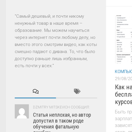
"Самый дешевый, и почти никому
ненужный товар в наше время –
образование. Мы можем научиться
через интернет почти любому делу, но
вместо этого смотрим видео, как коты
смешно падают с дивана. То, что было
доступно раньше лишь избранным,
есть почти у всех."
КОМПЬЮ
29/08/2
Как н
беспл
курсо
DZMITRY MITSKEVICH СООБЩИЛ:
Быть пр
Статья неплохая, но автор
зарплат
допустил в таком роде
зависят
обучения фатальную