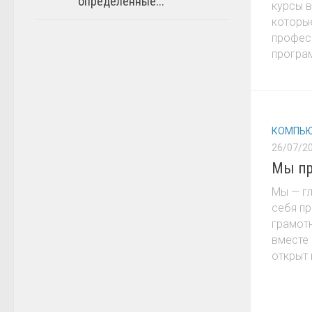
определённые...
курсы в
которые
профес
програм
КОМПЬЮ
26/07/2
Мы пр
Мы — г
себя п
грамотн
вместе 
открыт 