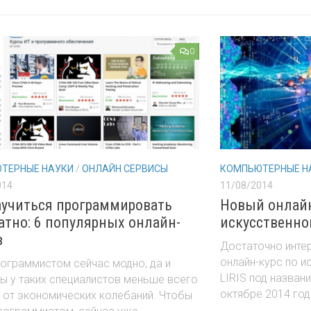
0
ТЕРНЫЕ НАУКИ
/
ОНЛАЙН СЕРВИСЫ
КОМПЬЮТЕРНЫЕ Н
014
11/08/2014
аучиться программировать
Новый онлайн
атно: 6 популярных онлайн-
искусственно
в
Достаточно инте
онлайн-курс по и
ограммистом сейчас модно, да и
LIRIS под назван
ы у таких специалистов меньше всего
октябре 2014 год
 от экономических колебаний. Чтобы