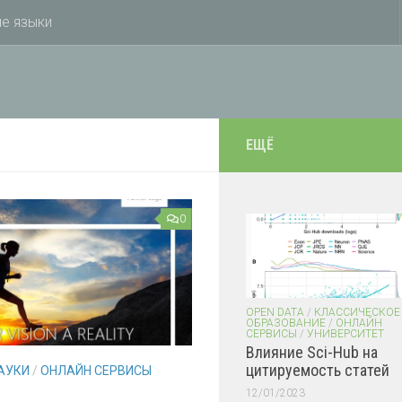
е языки
ЕЩЁ
0
OPEN DATA
/
КЛАССИЧЕСКОЕ
ОБРАЗОВАНИЕ
/
ОНЛАЙН
СЕРВИСЫ
/
УНИВЕРСИТЕТ
Влияние Sci-Hub на
цитируемость статей
АУКИ
/
ОНЛАЙН СЕРВИСЫ
12/01/2023