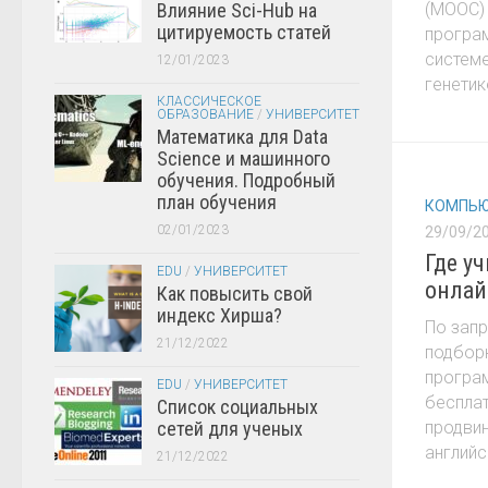
Влияние Sci-Hub на
(MOOC) 
цитируемость статей
програ
системе
12/01/2023
генетик
КЛАССИЧЕСКОЕ
ОБРАЗОВАНИЕ
/
УНИВЕРСИТЕТ
Математика для Data
Science и машинного
обучения. Подробный
план обучения
КОМПЬЮ
02/01/2023
29/09/2
Где у
EDU
/
УНИВЕРСИТЕТ
онлай
Как повысить свой
индекс Хирша?
По запр
21/12/2022
подборк
програ
EDU
/
УНИВЕРСИТЕТ
бесплат
Список социальных
сетей для ученых
продвин
английс
21/12/2022