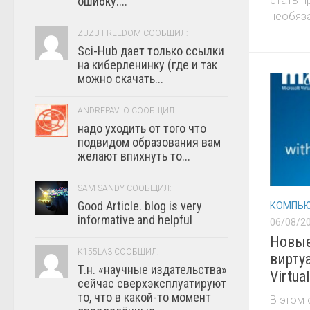
ошибку:...
стать 
необяза
ZUZU FREEDOM СООБЩИЛ:
Sci-Hub дает только ссылки
на киберленинку (где и так
можно скачать...
ANDREPAVLO СООБЩИЛ:
надо уходить от того что
подвидом образования вам
желают впихнуть то...
SAM SANDY СООБЩИЛ:
Good Article. blog is very
КОМПЬЮ
informative and helpful
06/08/2
Новые
K155LA3 СООБЩИЛ:
вирту
Т.н. «научные издательства»
Virtua
сейчас сверхэксплуатируют
то, что в какой-то момент
В этом