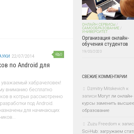
ОНЛАЙН СЕРВИСЫ
/
САМООБРАЗОВАНИЕ
/
УНИВЕРСИТЕТ
Организация онлайн-
обучения студентов
19/03/2020
0
АУКИ
22/07/2014
ов по Android для
СВЕЖИЕ КОММЕНТАРИИ
, уважаемый хабрачеловек!
Dzmitry Mitskevich
к
му вниманию бесплатно
записи
Могут ли онлайн-
ков в котрых рассмотренно
разработки под Android.
курсы заменить высше
назначены для начинающих
образование
иков...
Zuzu Freedom
к запис
Sci-Hub: загружаем стат