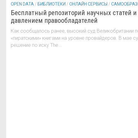
OPEN DATA
/
БИБЛИОТЕКИ
/
ОНЛАЙН СЕРВИСЫ
/
САМООБРАЗ
Бесплатный репозиторий научных статей и 
давлением правообладателей
Как сообщалось ранее, высокий суд Великобритании п
«пиратскими» книгами на уровне провайдеров. В мае 
решение по иску The...