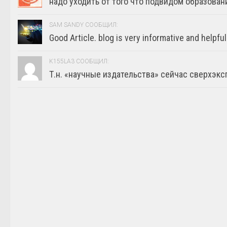
надо уходить от того что подвидом образовани
SAM SANDY СООБЩИЛ:
Good Article. blog is very informative and helpful
K155LA3 СООБЩИЛ:
Т.н. «научные издательства» сейчас сверхэкс