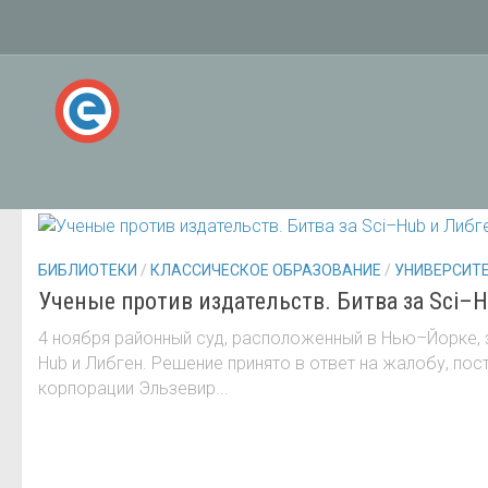
РУБРИКА:
БИБЛИОТЕКИ
БИБЛИОТЕКИ
/
КЛАССИЧЕСКОЕ ОБРАЗОВАНИЕ
/
УНИВЕРСИТ
Ученые против издательств. Битва за Sci–H
4 ноября районный суд, расположенный в Нью–Йорке, 
Hub и Либген. Решение принято в ответ на жалобу, по
корпорации Эльзевир...