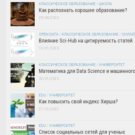
КЛАССИЧЕСКОЕ ОБРАЗОВАНИЕ
/
ШКОЛА
Как распознать хорошее образование?
29/06/2023
OPEN DATA
/
КЛАССИЧЕСКОЕ ОБРАЗОВАНИЕ
/
ОНЛАЙ
Влияние Sci-Hub на цитируемость статей
12/01/2023
КЛАССИЧЕСКОЕ ОБРАЗОВАНИЕ
/
УНИВЕРСИТЕТ
Математика для Data Science и машинног
02/01/2023
EDU
/
УНИВЕРСИТЕТ
Как повысить свой индекс Хирша?
21/12/2022
EDU
/
УНИВЕРСИТЕТ
Список социальных сетей для ученых