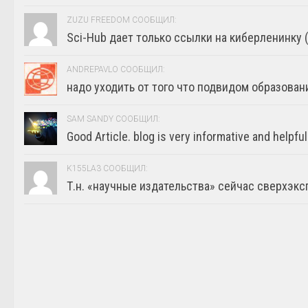
ZUZU FREEDOM СООБЩИЛ:
Sci-Hub дает только ссылки на киберленинку (г
ANDREPAVLO СООБЩИЛ:
надо уходить от того что подвидом образовани
SAM SANDY СООБЩИЛ:
Good Article. blog is very informative and helpful
K155LA3 СООБЩИЛ:
Т.н. «научные издательства» сейчас сверхэкс