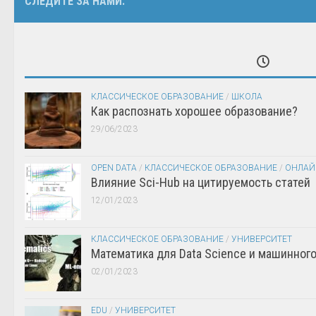
СЛЕДИТЕ ЗА НАМИ:
КЛАССИЧЕСКОЕ ОБРАЗОВАНИЕ
/
ШКОЛА
Как распознать хорошее образование?
29/06/2023
OPEN DATA
/
КЛАССИЧЕСКОЕ ОБРАЗОВАНИЕ
/
ОНЛАЙ
Влияние Sci-Hub на цитируемость статей
12/01/2023
КЛАССИЧЕСКОЕ ОБРАЗОВАНИЕ
/
УНИВЕРСИТЕТ
Математика для Data Science и машинног
02/01/2023
EDU
/
УНИВЕРСИТЕТ